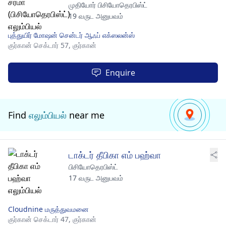
முதியோர் பிசியோதெரபிஸ்ட்
19 வருட அனுபவம்
புத்துயிர் மோஷன் சென்டர் ஆஃப் எக்ஸலன்ஸ்
குர்கான் செக்டார் 57,
குர்கான்
Enquire
Find
எலும்பியல்
near me
டாக்டர் தீபிகா எம் பஹ்வா
பிசியோதெரபிஸ்ட்
17 வருட அனுபவம்
Cloudnine மருத்துவமனை
குர்கான் செக்டார் 47,
குர்கான்