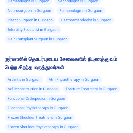
மென்மையான நீட்சிப்
நேரங்களில் வலிக்கிறது.
Hematologist in Gurgaon
Nephrologist in Gurgaon
பயிற்சிகளைச் செய்யலாம்,
சிறிது நேரம் ஒதுக்கி,
Neurosurgeon in Gurgaon
Pulmonologist in Gurgaon
உங்கள் தோரணையை
தேவைப்பட்டால் ஐஸ்
Plastic Surgeon in Gurgaon
Gastroenterologist in Gurgaon
சரிசெய்து, சூடான
பேக்குகள் அல்லது ஹீட்டிங
பேட்களைப்
பேட்களைப்
Infertility Specialist in Gurgaon
பயன்படுத்தலாம். இந்த
பயன்படுத்தவும். இந்த
Hair Transplant Surgeon in Gurgaon
உணர்வு தொடர்ந்தால்,
விஷயங்கள் எதுவும்
பார்வையிடவும்
எலும்பியல்
உதவாது, பின்னர் ஒரு
நிபுணர்
.
குர்கானில் தொடர்புடைய சேவைகளில் நிபுணத்துவம்
மூலம்
சரிபார்க்கவும்
எலும்பியல்
பெற்ற சிறந்த மருத்துவர்கள்
நிபுணர்
.
Arthritis in Gurgaon
Atm Physiotherapy in Gurgaon
Acl Reconstruction in Gurgaon
Fracture Treatment in Gurgaon
Functional Orthopedics in Gurgaon
Functional Physiotherapy in Gurgaon
Frozen Shoulder Treatment in Gurgaon
Frozen Shoulder Physiotherapy in Gurgaon