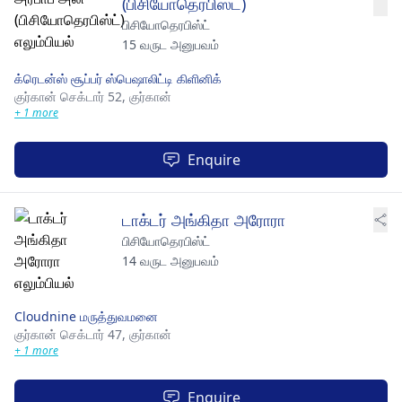
(பிசியோதெரபிஸ்ட்)
பிசியோதெரபிஸ்ட்
15 வருட அனுபவம்
க்ரெடன்ஸ் சூப்பர் ஸ்பெஷாலிட்டி கிளினிக்
குர்கான் செக்டார் 52,
குர்கான்
+ 1 more
Enquire
டாக்டர் அங்கிதா அரோரா
பிசியோதெரபிஸ்ட்
14 வருட அனுபவம்
Cloudnine மருத்துவமனை
குர்கான் செக்டார் 47,
குர்கான்
+ 1 more
Enquire