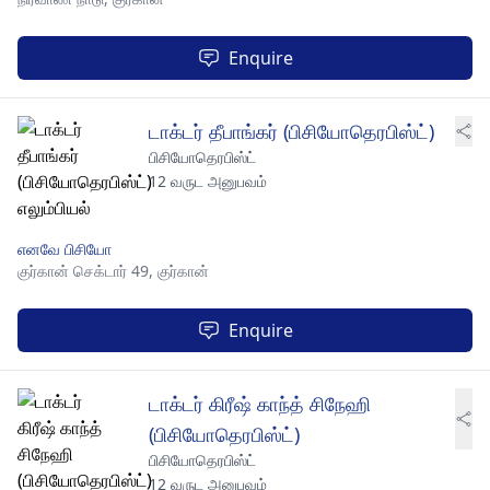
Enquire
டாக்டர் தீபாங்கர் (பிசியோதெரபிஸ்ட்)
பிசியோதெரபிஸ்ட்
12 வருட அனுபவம்
எனவே பிசியோ
குர்கான் செக்டார் 49,
குர்கான்
Enquire
டாக்டர் கிரீஷ் காந்த் சிநேஹி
(பிசியோதெரபிஸ்ட்)
பிசியோதெரபிஸ்ட்
12 வருட அனுபவம்