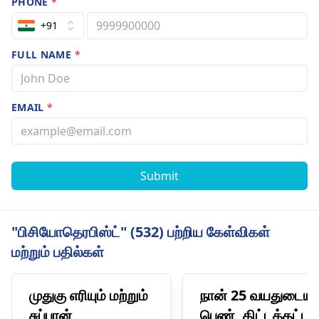
PHONE
*
+91
FULL NAME
*
EMAIL
*
Submit
"பிசியோதெரபிஸ்ட்" (532) பற்றிய கேள்விகள்
மற்றும் பதில்கள்
முதுகு எரியும் மற்றும்
நான் 25 வயதுடைய
சுப்பான்
பெண், கிட்டத்தட்ட 