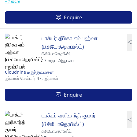
+ 1 more
Enquire
டாக்டர் தீபிகா எம் பஹ்வா
(பிசியோதெரபிஸ்ட்)
பிசியோதெரபிஸ்ட்
17 வருட அனுபவம்
Cloudnine மருத்துவமனை
குர்கான் செக்டார் 47,
குர்கான்
Enquire
டாக்டர் ஹரிகாந்த் குமார்
(பிசியோதெரபிஸ்ட்)
பிசியோதெரபிஸ்ட்