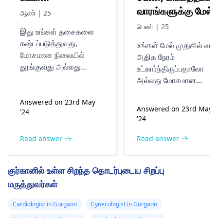
வாரங்களுக்கு மேல்
ஆண் | 25
முதுகுவலி மற்றும்
பெண் | 25
இது உங்கள் தசைகளை
குதிகால் வலியை
கஷ்டப்படுத்துவது,
உங்கள் மேல் முதுகில் வலி
அனுபவிக்கிறேன்.
மோசமான நிலையில்
அதிக நேரம்
மேலும் சில
தூங்குவது அல்லது
உட்கார்ந்திருப்பதாலோ
நாட்களாக எனக்கு
நரம்புகளில் பிரச்சினைகள்
அல்லது மோசமான
இருப்பது போன்ற பல
வலது மார்பகத்தில்
தோரணையினாலோ
விஷயங்களின் விளைவாக
Answered on 23rd May
இருக்கலாம்; நீங்கள்
வலி உள்ளது.
Answered on 23rd May
'24
இருக்கலாம். நீங்கள் நீண்ட
சரியாக பொருந்தாத
'24
நேரம் உட்கார்ந்திருந்தாலோ
காலணிகளை
அல்லது நின்றிருந்தாலோ
அணிந்திருப்பதால்
Read answer
Read answer
அல்லது கனமான
குதிகால் வலிக்கும்.
பொருட்களைத்
நீங்கள் தசையை
குர்கானில் உள்ள சிறந்த தொடர்புடைய சிறப்பு
தூக்கிக்கொண்டு
இழுத்திருந்தால் அல்லது
மருத்துவர்கள்
இருந்தாலோ நீங்கள் அதை
அது
அனுபவிக்கலாம். இதைப்
வீக்கமடைந்திருந்தால்,
Cardiologist in Gurgaon
Gynecologist in Gurgaon
போக்க, நீங்கள் சில
வலது மார்பகமும் சில