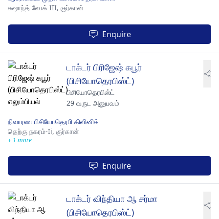
சுஷாந்த் லோக் III,
குர்கான்
Enquire
டாக்டர் பிரிஜேஷ் கபூர்
(பிசியோதெரபிஸ்ட்)
பிசியோதெரபிஸ்ட்
29 வருட அனுபவம்
நிவாரண பிசியோதெரபி கிளினிக்
தெற்கு நகரம்-Ii,
குர்கான்
+ 1 more
Enquire
டாக்டர் விந்தியா ஆ சர்மா
(பிசியோதெரபிஸ்ட்)