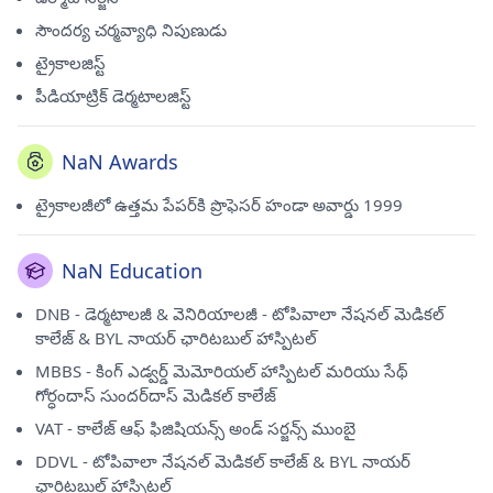
సౌందర్య చర్మవ్యాధి నిపుణుడు
ట్రైకాలజిస్ట్
పీడియాట్రిక్ డెర్మటాలజిస్ట్
NaN Awards
ట్రైకాలజీలో ఉత్తమ పేపర్‌కి ప్రొఫెసర్ హండా అవార్డు 1999
NaN Education
DNB - డెర్మటాలజీ & వెనిరియాలజీ - టోపివాలా నేషనల్ మెడికల్
కాలేజ్ & BYL నాయర్ ఛారిటబుల్ హాస్పిటల్
MBBS - కింగ్ ఎడ్వర్డ్ మెమోరియల్ హాస్పిటల్ మరియు సేథ్
గోర్ధందాస్ సుందర్‌దాస్ మెడికల్ కాలేజ్
VAT - కాలేజ్ ఆఫ్ ఫిజిషియన్స్ అండ్ సర్జన్స్ ముంబై
DDVL - టోపివాలా నేషనల్ మెడికల్ కాలేజ్ & BYL నాయర్
ఛారిటబుల్ హాస్పిటల్