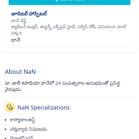
జూపిటర్ హాస్పిటల్
థానే వెస్ట్
క్యాడ్‌బరీ జంక్షన్, ఈస్టర్న్ ఎక్స్‌ప్రెస్ హైవే, సర్వీస్ రోడ్, వివియానా మాల్
పక్కన
థానే
About NaN
డా. జాలీ కపాడియా థానేలో 24 సంవత్సరాల అనుభవంతో ప్రసిద్ధ
వైద్యుడు.
NaN Specializations
కాస్మోటాలజిస్ట్
చర్మవ్యాధి నిపుణుడు
డెర్మాటోసర్జన్