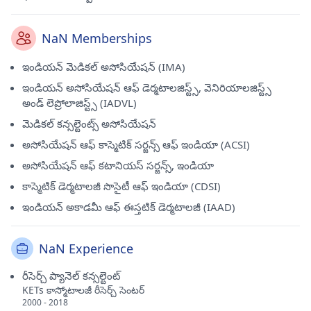
NaN Memberships
ఇండియన్ మెడికల్ అసోసియేషన్ (IMA)
ఇండియన్ అసోసియేషన్ ఆఫ్ డెర్మటాలజిస్ట్స్, వెనిరియాలజిస్ట్స్
అండ్ లెప్రోలాజిస్ట్స్ (IADVL)
మెడికల్ కన్సల్టెంట్స్ అసోసియేషన్
అసోసియేషన్ ఆఫ్ కాస్మెటిక్ సర్జన్స్ ఆఫ్ ఇండియా (ACSI)
అసోసియేషన్ ఆఫ్ కటానియస్ సర్జన్స్, ఇండియా
కాస్మెటిక్ డెర్మటాలజీ సొసైటీ ఆఫ్ ఇండియా (CDSI)
ఇండియన్ అకాడమీ ఆఫ్ ఈస్తటిక్ డెర్మటాలజీ (IAAD)
NaN Experience
రీసెర్చ్ ప్యానెల్ కన్సల్టెంట్
KETs కాస్మోటాలజీ రీసెర్చ్ సెంటర్
2000 - 2018