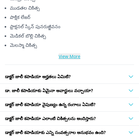
ముడతల చికిత్స
పాక్షిక లేజర్
ఫ్రాక్షనల్ స్కిన్ పునరుజ్జీవనం
మెడికల్ బొల్లి చికిత్స
మెలస్మా చికిత్స
View More
డాక్టర్ జాలీ కపాడియా అర్హతలు ఏమిటి?
డా. జాలీ కపాడియాకు ఏమైనా అవార్డులు వచ్చాయా?
డాక్టర్ జాలీ కపాడియా నైపుణ్యం ఉన్న రంగాలు ఏమిటి?
డాక్టర్ జాలీ కపాడియా ఎలాంటి చికిత్సలను అందిస్తారు?
డాక్టర్ జాలీ కపాడియాకు ఎన్ని సంవత్సరాల అనుభవం ఉంది?