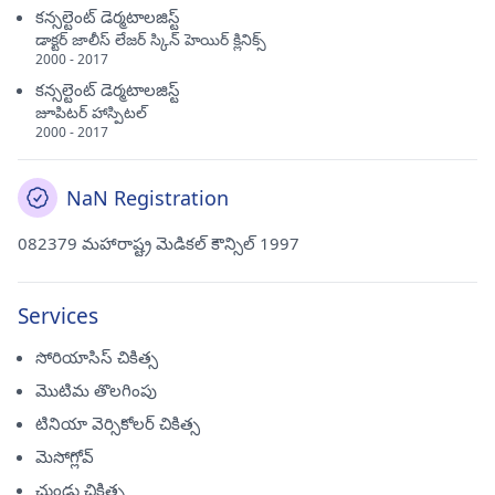
కన్సల్టెంట్ డెర్మటాలజిస్ట్
డాక్టర్ జాలీస్ లేజర్ స్కిన్ హెయిర్ క్లినిక్స్
2000 - 2017
కన్సల్టెంట్ డెర్మటాలజిస్ట్
జూపిటర్ హాస్పిటల్
2000 - 2017
NaN Registration
082379 మహారాష్ట్ర మెడికల్ కౌన్సిల్ 1997
Services
సోరియాసిస్ చికిత్స
మొటిమ తొలగింపు
టినియా వెర్సికోలర్ చికిత్స
మెసోగ్లోవ్
చుండ్రు చికిత్స