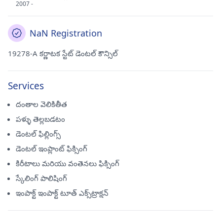
2007 -
NaN Registration
19278-A కర్ణాటక స్టేట్ డెంటల్ కౌన్సిల్
Services
దంతాల వెలికితీత
పళ్ళు తెల్లబడటం
డెంటల్ ఫిల్లింగ్స్
డెంటల్ ఇంప్లాంట్ ఫిక్సింగ్
కిరీటాలు మరియు వంతెనలు ఫిక్సింగ్
స్కేలింగ్ పాలిషింగ్
ఇంపాక్ట్ ఇంపాక్ట్ టూత్ ఎక్స్‌ట్రాక్షన్