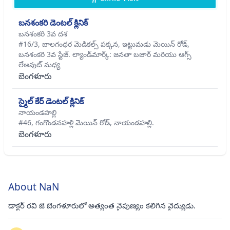
బనశంకరి డెంటల్ క్లినిక్
బనశంకరి 3వ దశ
#16/3, బాలగంధర మెడికల్స్ పక్కన, ఇట్టుమడు మెయిన్ రోడ్,
బనశంకరి 3వ స్టేజ్. ల్యాండ్‌మార్క్: జనతా బజార్ మరియు ఆగ్స్
లేఅవుట్ మధ్య
బెంగళూరు
స్మైల్ కేర్ డెంటల్ క్లినిక్
నాయండహల్లి
#46, గంగొండనహళ్లి మెయిన్ రోడ్, నాయండహల్లి.
బెంగళూరు
About NaN
డాక్టర్ రవి జె బెంగళూరులో అత్యంత నైపుణ్యం కలిగిన వైద్యుడు.