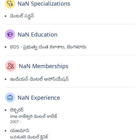
NaN Specializations
డెంటల్ సర్జన్
NaN Education
BDS - ప్రభుత్వ దంత కళాశాల, బెంగళూరు
NaN Memberships
ఇండియన్ డెంటల్ అసోసియేషన్
NaN Experience
లెక్చరర్
రాజ రాజేశ్వరి డెంటల్ కాలేజ్
2007 -
యజమాని
బనశంకరి డెంటల్ క్లినిక్