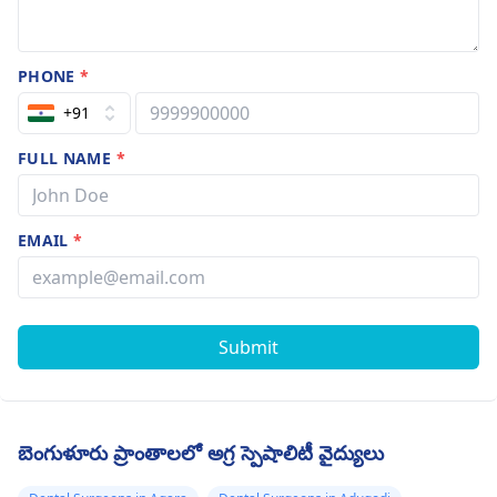
PHONE
*
+91
FULL NAME
*
EMAIL
*
Submit
బెంగుళూరు ప్రాంతాలలో అగ్ర స్పెషాలిటీ వైద్యులు