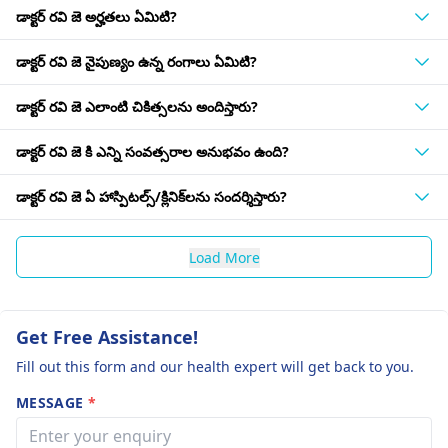
డాక్టర్ రవి జె అర్హతలు ఏమిటి?
డాక్టర్ రవి జె నైపుణ్యం ఉన్న రంగాలు ఏమిటి?
డాక్టర్ రవి జె ఎలాంటి చికిత్సలను అందిస్తారు?
డాక్టర్ రవి జె కి ఎన్ని సంవత్సరాల అనుభవం ఉంది?
డాక్టర్ రవి జె ఏ హాస్పిటల్స్/క్లినిక్‌లను సందర్శిస్తారు?
Load More
Get Free Assistance!
Fill out this form and our health expert will get back to you.
MESSAGE
*