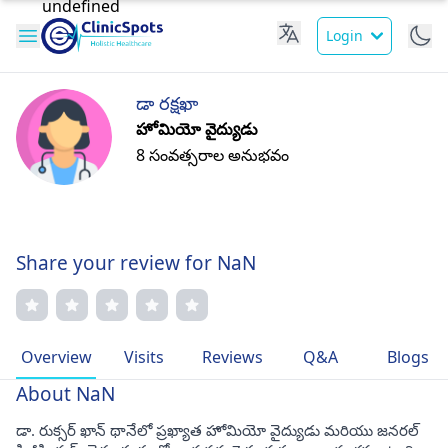
Login
డా రక్షఖా
హోమియో వైద్యుడు
8 సంవత్సరాల అనుభవం
Share your review for NaN
Overview
Visits
Reviews
Q&A
Blogs
About NaN
డా. రుక్సర్ ఖాన్ థానేలో ప్రఖ్యాత హోమియో వైద్యుడు మరియు జనరల్