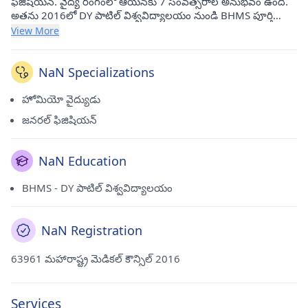
ఫిజీషియన్. వైద్య రంగంలో ఆయనకు 7 సంవత్సరాల అనుభవం ఉంది.
అతను 2016లో DY పాటిల్ విశ్వవిద్యాలయం నుండి BHMS పూర్తి
చేసాడు. అతను ప్రస్తుతం అంబర్‌నాథ్(థానే)లోని లైఫ్‌లైన్ క్లినిక్‌లో ప్రాక్టీస్
View More
చేస్తున్నాడు.
NaN Specializations
హోమియో వైద్యుడు
జనరల్ ఫిజిషియన్
NaN Education
BHMS - DY పాటిల్ విశ్వవిద్యాలయం
NaN Registration
63961 మహారాష్ట్ర మెడికల్ కౌన్సిల్ 2016
Services