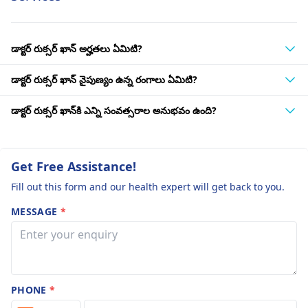
డాక్టర్ రుక్సర్ ఖాన్ అర్హతలు ఏమిటి?
డాక్టర్ రుక్సర్ ఖాన్ నైపుణ్యం ఉన్న రంగాలు ఏమిటి?
డాక్టర్ రుక్సర్ ఖాన్‌కి ఎన్ని సంవత్సరాల అనుభవం ఉంది?
Get Free Assistance!
Fill out this form and our health expert will get back to you.
MESSAGE
*
PHONE
*