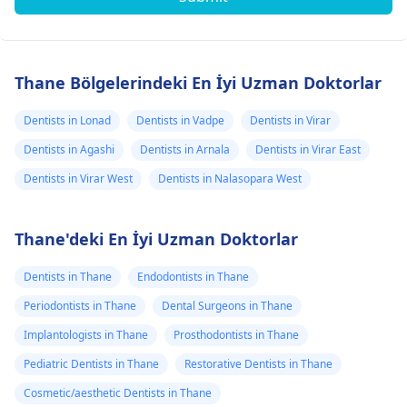
Thane Bölgelerindeki En İyi Uzman Doktorlar
Dentists in Lonad
Dentists in Vadpe
Dentists in Virar
Dentists in Agashi
Dentists in Arnala
Dentists in Virar East
Dentists in Virar West
Dentists in Nalasopara West
Thane'deki En İyi Uzman Doktorlar
Dentists in Thane
Endodontists in Thane
Periodontists in Thane
Dental Surgeons in Thane
Implantologists in Thane
Prosthodontists in Thane
Pediatric Dentists in Thane
Restorative Dentists in Thane
Cosmetic/aesthetic Dentists in Thane