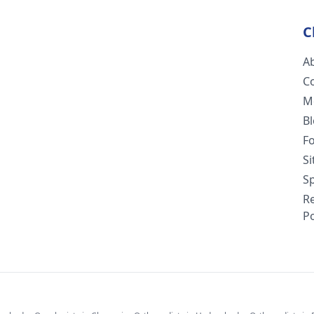
C
A
C
M
B
F
S
Sp
R
Po