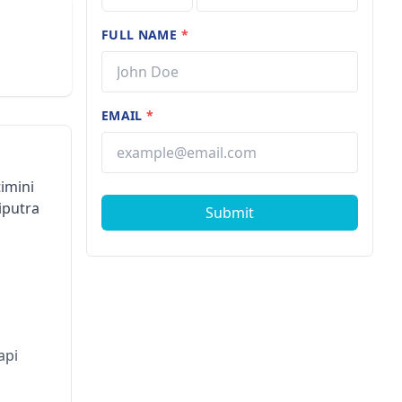
FULL NAME
*
EMAIL
*
timini
liputra
Submit
api