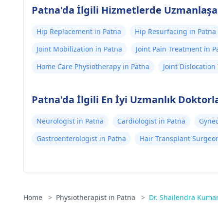
Patna'da İlgili Hizmetlerde Uzmanlaşa
Hip Replacement in Patna
Hip Resurfacing in Patna
Joint Mobilization in Patna
Joint Pain Treatment in P
Home Care Physiotherapy in Patna
Joint Dislocatio
Patna'da İlgili En İyi Uzmanlık Doktorl
Neurologist in Patna
Cardiologist in Patna
Gynec
Gastroenterologist in Patna
Hair Transplant Surgeon
Home
>
Physiotherapist in Patna
>
Dr. Shailendra Kumar