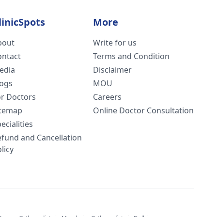
linicSpots
More
bout
Write for us
ontact
Terms and Condition
edia
Disclaimer
logs
MOU
or Doctors
Careers
itemap
Online Doctor Consultation
ecialities
efund and Cancellation
licy