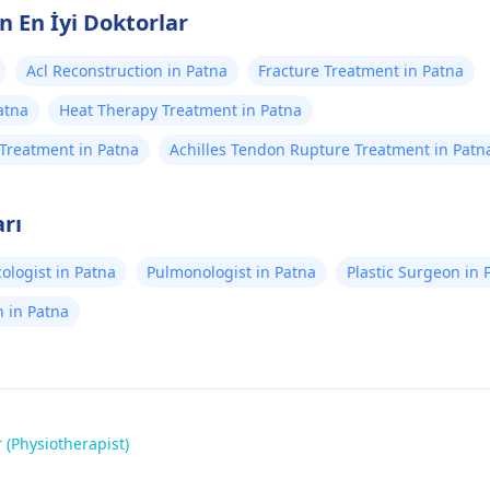
n En İyi Doktorlar
Acl Reconstruction in Patna
Fracture Treatment in Patna
atna
Heat Therapy Treatment in Patna
n Treatment in Patna
Achilles Tendon Rupture Treatment in Patn
arı
ologist in Patna
Pulmonologist in Patna
Plastic Surgeon in 
 in Patna
 (Physiotherapist)