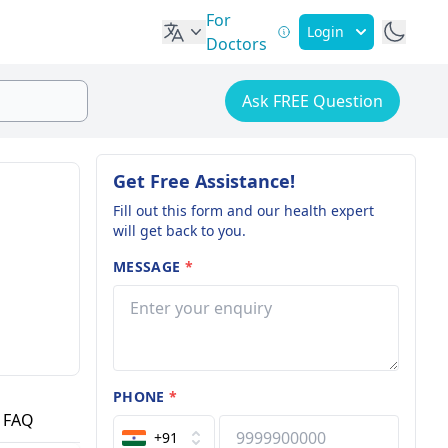
For
Login
Doctors
Ask FREE Question
Get Free Assistance!
Fill out this form and our health expert
will get back to you.
MESSAGE
*
PHONE
*
FAQ
+91