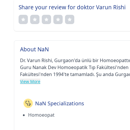
Share your review for doktor Varun Rishi
About NaN
Dr. Varun Rishi, Gurgaon'da ünlü bir Homoeopattır. 
Guru Nanak Dev Homoeopatik Tıp Fakültesi'nden 
Fakültesi'nden 1994'te tamamladı. Şu anda Gurga
49'daki Rishi Homeo's'ta çalışmaktadır. (Gurgaon) 
View More
NaN Specializations
Homoeopat