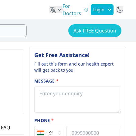
For
Login
Doctors
Ask FREE Question
Get Free Assistance!
Fill out this form and our health expert
will get back to you.
MESSAGE
*
PHONE
*
FAQ
+91