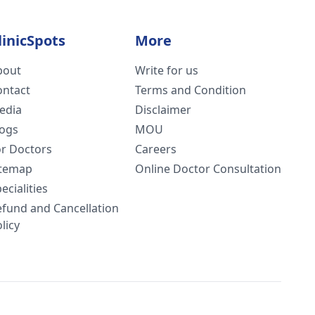
linicSpots
More
bout
Write for us
ontact
Terms and Condition
edia
Disclaimer
logs
MOU
or Doctors
Careers
itemap
Online Doctor Consultation
ecialities
efund and Cancellation
licy