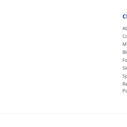
C
A
C
M
B
F
S
Sp
R
Po