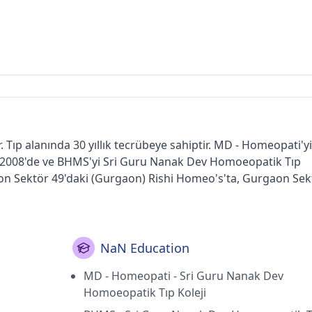
Tıp alanında 30 yıllık tecrübeye sahiptir. MD - Homeopati'yi
2008'de ve BHMS'yi Sri Guru Nanak Dev Homoeopatik Tıp
on Sektör 49'daki (Gurgaon) Rishi Homeo's'ta, Gurgaon Sek
ve Dlf Aşama I'deki (Gurgaon) Sharma Kliniği.
NaN Education
MD - Homeopati - Sri Guru Nanak Dev
Homoeopatik Tıp Koleji