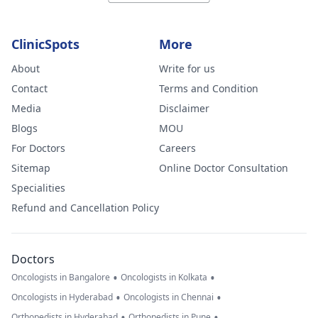
ClinicSpots
More
About
Write for us
Contact
Terms and Condition
Media
Disclaimer
Blogs
MOU
For Doctors
Careers
Sitemap
Online Doctor Consultation
Specialities
Refund and Cancellation Policy
Doctors
•
•
Oncologists in Bangalore
Oncologists in Kolkata
•
•
Oncologists in Hyderabad
Oncologists in Chennai
•
•
Orthopedists in Hyderabad
Orthopedists in Pune