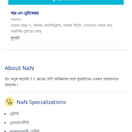
আর এস ডেন্টকেয়ার
তারদেও
দোকান নম্বর 1, কিসমথ অ্যাপার্টমেন্টস, ফরজেট স্ট্রিট, বসন্তরাও নায়েক মার্গ,
আরপিজি সেন্টারের কাছে
মুম্বাই
About NaN
ডাঃ অনুজ জাভেরি 11 বছরের বেশি অভিজ্ঞতার সাথে মুম্বাইয়ের একজন স্বনামধন্য
ডাক্তার।
NaN Specializations
ডেন্টিস্ট
এন্ডোডোনটিস্ট
পুনরুদ্ধারকারী ডেন্টিস্ট