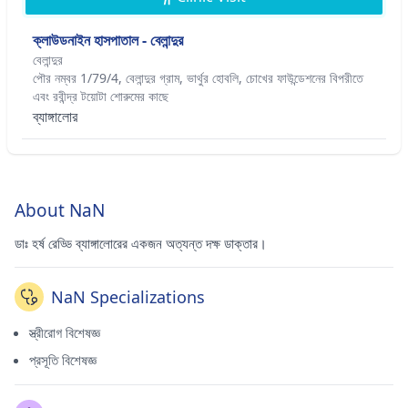
ক্লাউডনাইন হাসপাতাল - বেলান্দুর
বেলান্দুর
পৌর নম্বর 1/79/4, বেলান্দুর গ্রাম, ভার্থুর হোবলি, চোখের ফাউন্ডেশনের বিপরীতে
এবং রবীন্দ্র টয়োটা শোরুমের কাছে
ব্যাঙ্গালোর
About NaN
ডাঃ হর্ষ রেড্ডি ব্যাঙ্গালোরের একজন অত্যন্ত দক্ষ ডাক্তার।
NaN Specializations
স্ত্রীরোগ বিশেষজ্ঞ
প্রসূতি বিশেষজ্ঞ