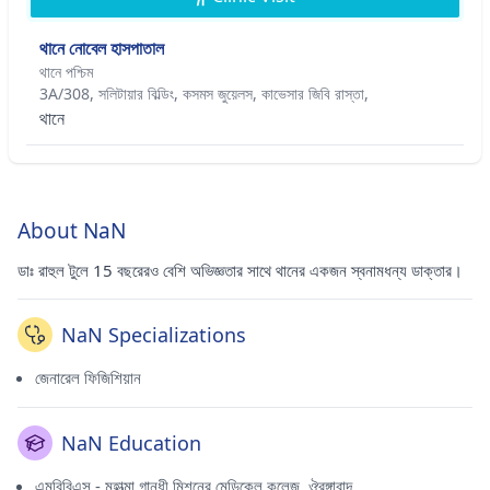
থানে নোবেল হাসপাতাল
থানে পশ্চিম
3A/308, সলিটায়ার বিল্ডিং, কসমস জুয়েলস, কাভেসার জিবি রাস্তা,
থানে
About NaN
ডাঃ রাহুল টুলে 15 বছরেরও বেশি অভিজ্ঞতার সাথে থানের একজন স্বনামধন্য ডাক্তার।
NaN Specializations
জেনারেল ফিজিশিয়ান
NaN Education
এমবিবিএস - মহাত্মা গান্ধী মিশনের মেডিকেল কলেজ, ঔরঙ্গাবাদ