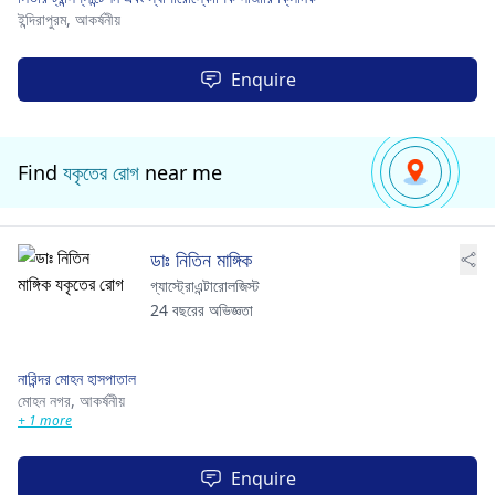
ইন্দিরাপুরম,
আকর্ষনীয়
Enquire
Find
যকৃতের রোগ
near me
ডাঃ নিতিন মাঙ্গিক
গ্যাস্ট্রোএন্টারোলজিস্ট
24 বছরের অভিজ্ঞতা
নারিন্দর মোহন হাসপাতাল
মোহন নগর,
আকর্ষনীয়
+ 1 more
Enquire