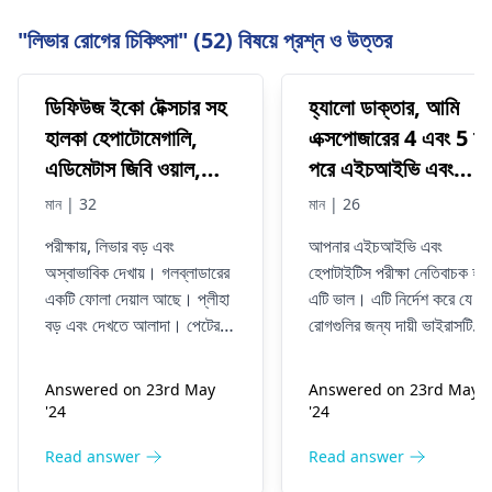
"লিভার রোগের চিকিৎসা" (52) বিষয়ে প্রশ্ন ও উত্তর
ডিফিউজ ইকো টেক্সচার সহ
হ্যালো ডাক্তার, আমি
হালকা হেপাটোমেগালি,
এক্সপোজারের 4 এবং 5 মা
এডিমেটাস জিবি ওয়াল,
পরে এইচআইভি এবং
ডিফিউজ ইকো টেক্সচার সহ
হেপাটাইটিসের জন্য
মান | 32
মান | 26
হালকা স্প্লেনোমেগালি,
নেতিবাচক পরীক্ষা করেছি।
পরীক্ষায়, লিভার বড় এবং
আপনার এইচআইভি এবং
হালকা অ্যাসাইটস, দয়া করে
এই পরীক্ষার ফলাফল বৈধ?
অস্বাভাবিক দেখায়। গলব্লাডারের
হেপাটাইটিস পরীক্ষা নেতিবাচক হল
আমাকে এর জন্য একটি
একটি ফোলা দেয়াল আছে। প্লীহা
এটি ভাল। এটি নির্দেশ করে যে এ
দ্রুত সমাধান দিন।
বড় এবং দেখতে আলাদা। পেটের
রোগগুলির জন্য দায়ী ভাইরাসটি
গহ্বরে অতিরিক্ত তরল পদার্থকে
পরীক্ষার সময় আপনার শরীরে ছিল
অ্যাসাইটস বলে। এটি বিভিন্ন
না। এইচআইভি এবং হেপাটাইটিস
Answered on 23rd May
Answered on 23rd May
চিকিৎসা অবস্থার কারণে হতে পারে,
এছাড়াও বিভিন্ন উপসর্গ আছে; এ
'24
'24
যেমন সংক্রমণ, লিভারের রোগ বা
মধ্যে কয়েকটির মধ্যে রয়েছে
হার্টের সমস্যা। সঠিক খাবার খান,
ক্লান্তি, ফ্লুর মতো উপসর্গ এবং
Read answer
Read answer
ফিট থাকুন এবং সুস্থ দৃষ্টি বজায়
ত্বক বা স্ক্লেরার হলুদ হওয়া। যদি