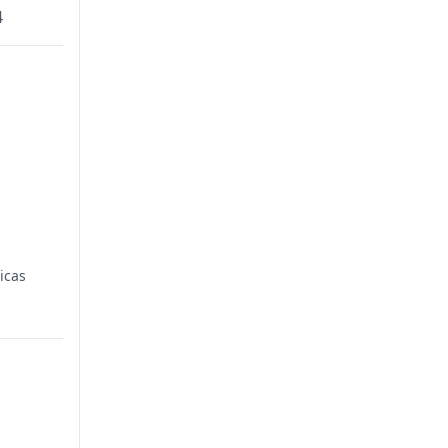
4
icas