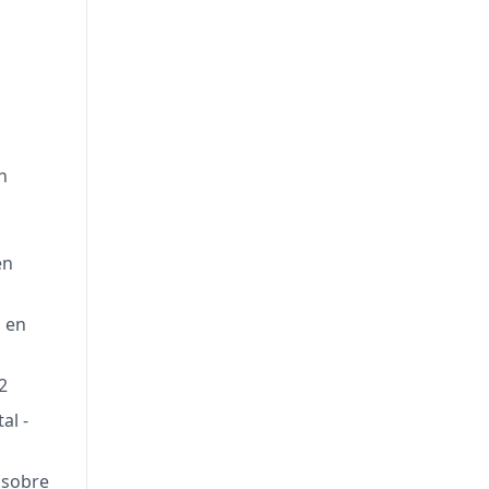
n
en
n en
2
al -
 sobre