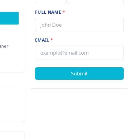
FULL NAME
*
EMAIL
*
aner
Submit