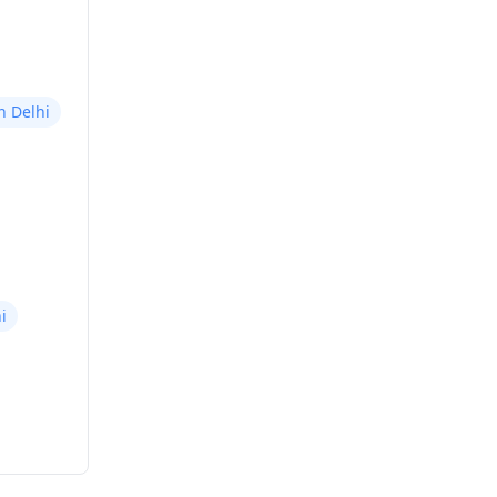
in Delhi
i