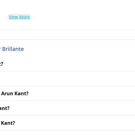
View More
 Brillante
t?
r. Arun Kant?
ant?
n Kant?