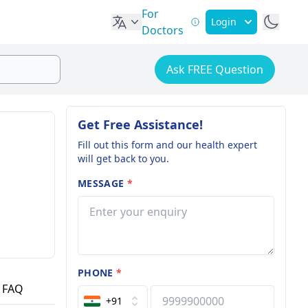
For
Login
Doctors
Ask FREE Question
Get Free Assistance!
Fill out this form and our health expert
will get back to you.
MESSAGE
*
PHONE
*
FAQ
+91