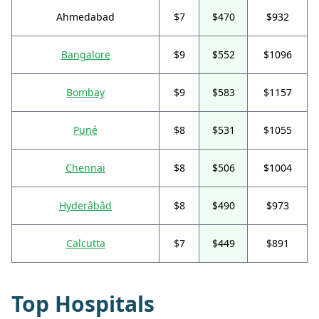
Ahmedabad
$7
$470
$932
Bangalore
$9
$552
$1096
Bombay
$9
$583
$1157
Puné
$8
$531
$1055
Chennai
$8
$506
$1004
Hyderâbâd
$8
$490
$973
Calcutta
$7
$449
$891
Top Hospitals