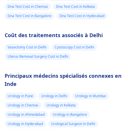
pénis tendue. Les
intervention
chirurgicale, un
Dna Test Cost in Chennai
Dna Test Cost in Kolkata
infections peuvent
chirurgicale pourrait
autre urologue a
parfois persister et
être nécessaire, mais
Dna Test Cost in Bangalore
Dna Test Cost in Hyderabad
mentionné que
affecter également
la radiographie ne le
rien n’était
d’autres parties. Ce
montre pas
Coût des traitements associés à Delhi
serait donc bien que
clairement. S’il n’y a
nécessaire car c
vous voyiez
pas de fièvre ni de
n’est pas clair et
Vasectomy Cost in Delhi
Cystoscopy Cost in Delhi
un
urologue
qui vous
symptômes, ne vous
il n’y a aucun
donnera le bon
précipitez pas
Uterus Removal Surgery Cost in Delhi
symptôme de
traitement.
maintenant. Continue
fièvre ou
à travailler avec les
Principaux médecins spécialisés connexes en
d’infection
médecins.
Inde
urinaire chez
l’enfant. S'il vous
Urology in Pune
Urology in Delhi
Urology in Mumbai
plaît aviser.
Urology in Chennai
Urology in Kolkata
Urology in Ahmedabad
Urology in Bangalore
Urology in Hyderabad
Urological Surgeon in Delhi