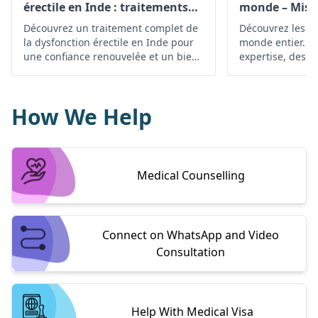
érectile en Inde : traitements
monde – Mise 
avancés
Découvrez un traitement complet de
Découvrez les m
la dysfonction érectile en Inde pour
monde entier. A
une confiance renouvelée et un bien-
expertise, des t
être amélioré. Explorez vos options
des soins person
maintenant !
affections urolo
une santé et un
How We Help
où que vous soy
Medical Counselling
Connect on WhatsApp and Video
Consultation
Help With Medical Visa