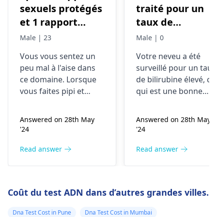
sexuels protégés
traité pour un
et 1 rapport
taux de
sexuel non
bilirubine élevé
Male | 23
Male | 0
protégé, j'ai
au cours duquel
Vous vous sentez un
Votre neveu a été
d'abord
des tests
peu mal à l'aise dans
surveillé pour un taux
commencé à
sanguins/urines
ce domaine. Lorsque
de bilirubine élevé, ce
avoir une
ont été effectué
vous faites pipi et
qui est une bonne
sensation de
avec +ve UTI.
ressentez une
chose. C’est un casse-
sensation de brûlure,
tête avec une UTI
brûlure au bout
MCU a suggéré
Answered on 28th May
Answered on 28th May
cela peut être dû à une
positive et peut-être
de mon pénis en
un PUV qui n'est
'24
'24
infection telle qu'une
un PUV. Les
urinant. Cela a
pas clairement
infection urinaire
symptômes
Read answer
Read answer
fini par
visible sur les
(infection urinaire).
comprennent de la
disparaître, mais
rayons X. Un
Cela pourrait avoir
fièvre et des infection
maintenant le
chirurgien a
provoqué un
urinaires. Le PUV peu
Coût du test ADN dans d’autres grandes villes.
gonflement qui a
bloquer le flux
prépuce s'est
mentionné une
rendu la peau de votre
urinaire. Une
resserré.
intervention
Dna Test Cost in Pune
Dna Test Cost in Mumbai