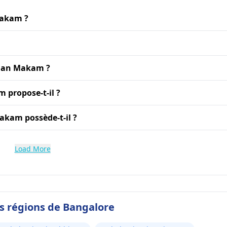
Makam ?
uman Makam ?
 propose-t-il ?
akam possède-t-il ?
Load More
es régions de Bangalore