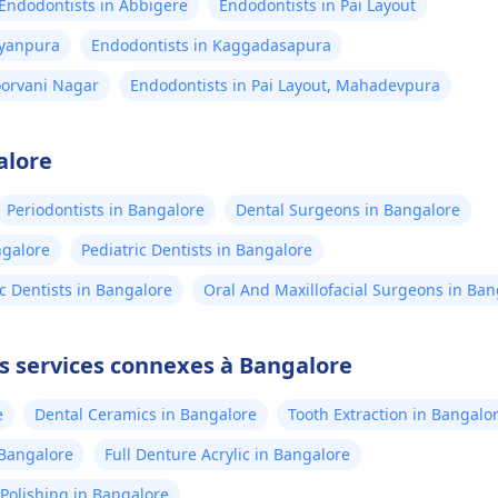
Endodontists in Abbigere
Endodontists in Pai Layout
ayanpura
Endodontists in Kaggadasapura
oorvani Nagar
Endodontists in Pai Layout, Mahadevpura
alore
Periodontists in Bangalore
Dental Surgeons in Bangalore
ngalore
Pediatric Dentists in Bangalore
c Dentists in Bangalore
Oral And Maxillofacial Surgeons in Ban
es services connexes à Bangalore
e
Dental Ceramics in Bangalore
Tooth Extraction in Bangalo
n Bangalore
Full Denture Acrylic in Bangalore
Polishing in Bangalore