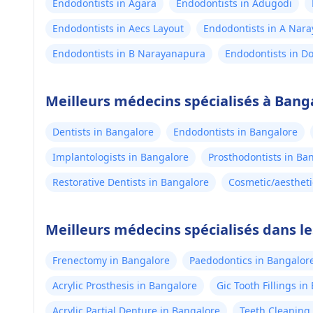
Endodontists in Agara
Endodontists in Adugodi
Endodontists in Aecs Layout
Endodontists in A Nar
Endodontists in B Narayanapura
Endodontists in D
Meilleurs médecins spécialisés à Bang
Dentists in Bangalore
Endodontists in Bangalore
Implantologists in Bangalore
Prosthodontists in Ba
Restorative Dentists in Bangalore
Cosmetic/aestheti
Meilleurs médecins spécialisés dans l
Frenectomy in Bangalore
Paedodontics in Bangalor
Acrylic Prosthesis in Bangalore
Gic Tooth Fillings i
Acrylic Partial Denture in Bangalore
Teeth Cleaning 