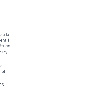
 à la
ent à
 étude
orary
ie
 et
IES