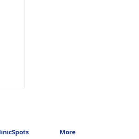
linicSpots
More