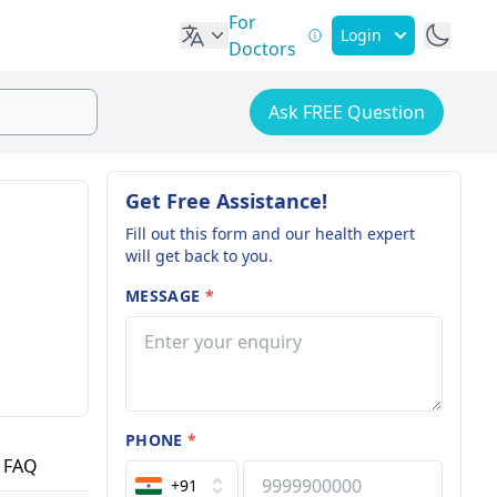
For
Login
Doctors
Ask FREE Question
Get Free Assistance!
Fill out this form and our health expert
will get back to you.
MESSAGE
*
PHONE
*
FAQ
+91