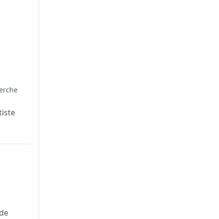
herche
iste
nde