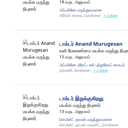
19 வருட அனுபவம்
அப்பல்லோ மருத்துவமனை
கிரீம்ஸ் சாலை,
சென்னை
+ 5 more
டாக்டர் Anand Murugesan
வலி மேலாண்மை மயக்க மருந்து நிபு
15 வருட அனுபவம்
அப்பல்லோ புரோட்டான் புற்றுநோய் மையம்
தர்மணி,
சென்னை
+ 2 more
டாக்டர் இறுக்குகிறது
மயக்க மருந்து நிபுணர்
13 வருட அனுபவம்
செயின்ட் தாமஸ் மருத்துவமனை
செயின்ட் தாமஸ் மவுண்ட்,
சென்னை