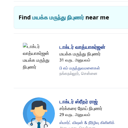
Find
மயக்க மருந்து நிபுணர்
near me
டாக்டர் வாத்யாகர்ஜன்
மயக்க மருந்து நிபுணர்
31 வருட அனுபவம்
பி எம் மருத்துவமனைகள்
நங்கநல்லூர்,
சென்னை
டாக்டர் ஸ்ரீதர் ராஜ்
சர்க்கரை நோய் நிபுணர்
29 வருட அனுபவம்
ஸ்மார்ட் விஷன் & நீரிழிவு கிளினிக்
அடையாறு,
சென்னை