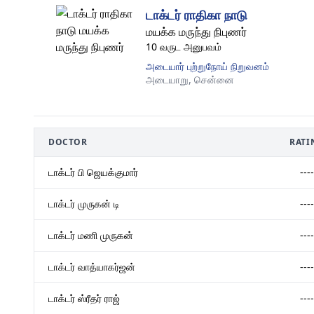
டாக்டர் ராதிகா நாடு
மயக்க மருந்து நிபுணர்
10 வருட அனுபவம்
அடையார் புற்றுநோய் நிறுவனம்
அடையாறு,
சென்னை
DOCTOR
RATI
டாக்டர் பி ஜெயக்குமார்
----
டாக்டர் முருகன் டி
----
டாக்டர் மணி முருகன்
----
டாக்டர் வாத்யாகர்ஜன்
----
டாக்டர் ஸ்ரீதர் ராஜ்
----