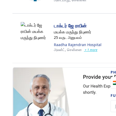
டாக்டர் ஜே ராபின்
மயக்க மருந்து நிபுணர்
25 வருட அனுபவம்
Raadha Rajendran Hospital
அலன்ட்,
சென்னை
+ 1 more
P
FU