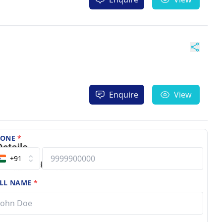
Enquire
View
HONE
*
+91
LL NAME
*