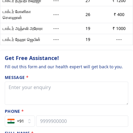
டாக்டர் த்ருப்தி ரஹேஜா
----
27
₹ 1200
டாக்டர் மோனிகா
----
26
₹ 400
சௌஹான்
டாக்டர் அஞ்சலி அரோரா
----
19
₹ 1000
டாக்டர் நேஹா ஜெயின்
----
19
----
Get Free Assistance!
Fill out this form and our health expert will get back to you.
MESSAGE
*
PHONE
*
+91