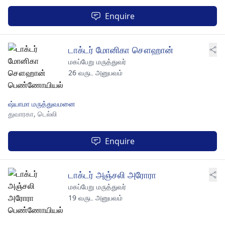
Enquire
டாக்டர் மோனிகா சௌஹான்
மகப்பேறு மருத்துவர்
26 வருட அனுபவம்
ஷ்யாமா மருத்துவமனை
துவாரகா,
டெல்லி
Enquire
டாக்டர் அஞ்சலி அரோரா
மகப்பேறு மருத்துவர்
19 வருட அனுபவம்