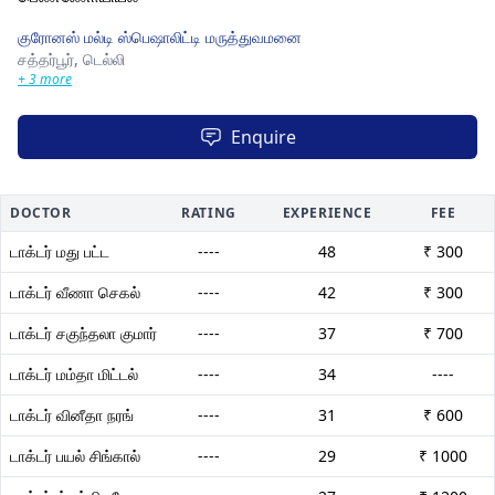
குரோனஸ் மல்டி ஸ்பெஷாலிட்டி மருத்துவமனை
சத்தர்பூர்,
டெல்லி
+ 3 more
Enquire
DOCTOR
RATING
EXPERIENCE
FEE
டாக்டர் மது பட்ட
----
48
₹ 300
டாக்டர் வீணா செகல்
----
42
₹ 300
டாக்டர் சகுந்தலா குமார்
----
37
₹ 700
டாக்டர் மம்தா மிட்டல்
----
34
----
டாக்டர் வினீதா நரங்
----
31
₹ 600
டாக்டர் பயல் சிங்கால்
----
29
₹ 1000