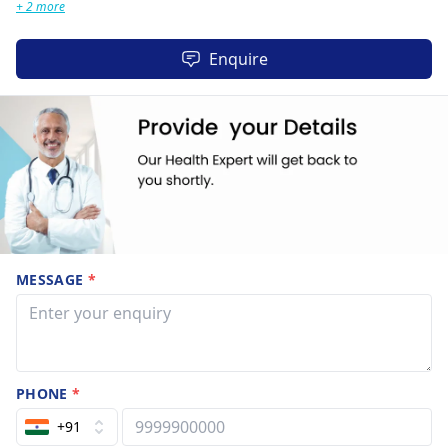
+ 2 more
Enquire
MESSAGE
*
PHONE
*
+91