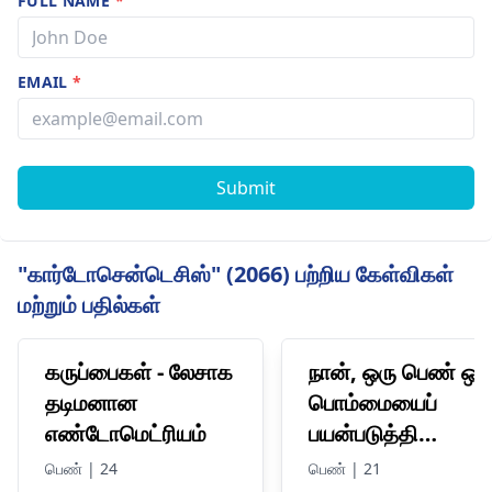
FULL NAME
*
EMAIL
*
Submit
"கார்டோசென்டெசிஸ்" (2066) பற்றிய கேள்விகள்
மற்றும் பதில்கள்
கருப்பைகள் - லேசாக
நான், ஒரு பெண் ஒர
தடிமனான
பொம்மையைப்
எண்டோமெட்ரியம்
பயன்படுத்தி
சுயஇன்பம் செய்து
பெண் | 24
பெண் | 21