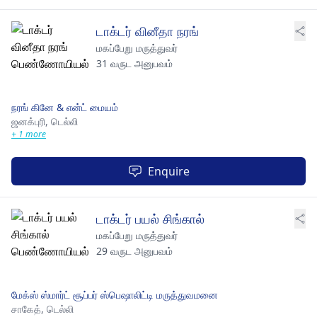
டாக்டர் வினீதா நரங்
மகப்பேறு மருத்துவர்
31 வருட அனுபவம்
நரங் கினே & என்ட் மையம்
ஜனக்புரி,
டெல்லி
+ 1 more
Enquire
டாக்டர் பயல் சிங்கால்
மகப்பேறு மருத்துவர்
29 வருட அனுபவம்
மேக்ஸ் ஸ்மார்ட் சூப்பர் ஸ்பெஷாலிட்டி மருத்துவமனை
சாகேத்,
டெல்லி