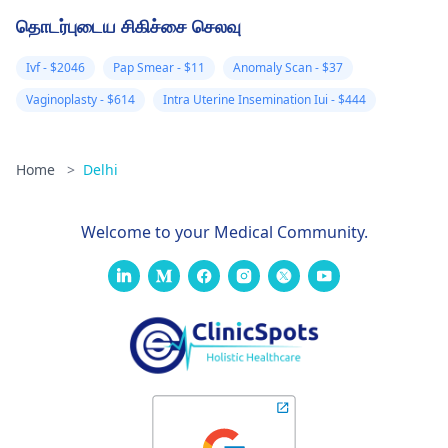
தொடர்புடைய சிகிச்சை செலவு
Ivf - $2046
Pap Smear - $11
Anomaly Scan - $37
Vaginoplasty - $614
Intra Uterine Insemination Iui - $444
Home
>
Delhi
Welcome to your Medical Community.