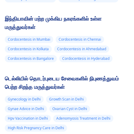
போன்ற அடிப்படை
இது மீண்டும் நடக்க
நிலைமைகளைக்
வேண்டாம். ஒன்று அல்லத
கையாள்வது ஆகியவை
இரண்டு முறை நடந்தால்
இந்தியாவின் மற்ற முக்கிய நகரங்களில் உள்ள
அடங்கும். வருகை
எல்லாம் நன்றாக இருக்கும
மருத்துவர்கள்
a
மகப்பேறு
வாய்ப்புகள் உள்ளன,
மருத்துவர்
மேலும்
ஆனால் இது அடிக்கடி
Cordocentesis in Mumbai
Cordocentesis in Chennai
சிகிச்சைக்காக.
நடந்தால், ஒரு நபருடன்
Cordocentesis in Kolkata
Cordocentesis in Ahmedabad
பேசலாம்.
மகப்பேறு
மருத்துவர்
எல்லாம்
Cordocentesis in Bangalore
Cordocentesis in Hyderabad
இன்னும் சரியாக
இருக்கிறதா என்பதை
டெல்லியில் தொடர்புடைய சேவைகளில் நிபுணத்துவம்
உறுதிப்படுத்த
பெற்ற சிறந்த மருத்துவர்கள்
விஷயங்களைப் பற்றி.
Gynecology in Delhi
Growth Scan in Delhi
Gynae Advice in Delhi
Ovarian Cyst in Delhi
Hpv Vaccination in Delhi
Adenomyosis Treatment in Delhi
High Risk Pregnancy Care in Delhi