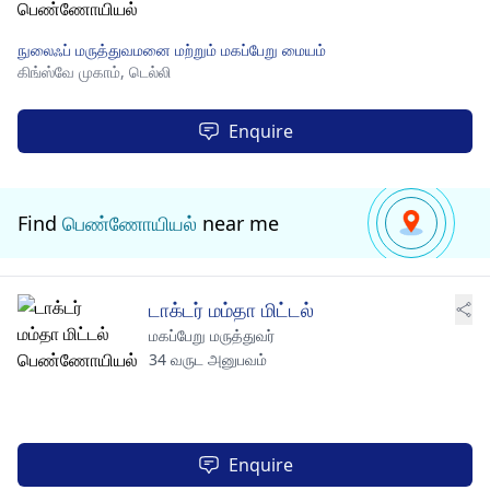
நுலைஃப் மருத்துவமனை மற்றும் மகப்பேறு மையம்
கிங்ஸ்வே முகாம்,
டெல்லி
Enquire
Find
பெண்ணோயியல்
near me
டாக்டர் மம்தா மிட்டல்
மகப்பேறு மருத்துவர்
34 வருட அனுபவம்
Enquire