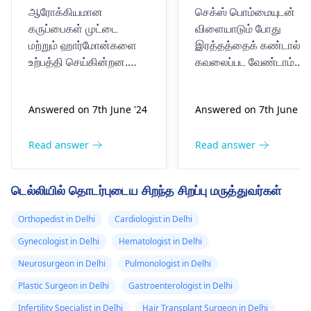
கொண்டிருந்தாள்,
ஆரோக்கியமான
செக்ஸ் பொம்மையுடன்
ஆனால் திடீரென்று
கருப்பைகள் முட்டை
விளையாடும் போது
இரத்தப்போக்கு
மற்றும் ஹார்மோன்களை
இரத்தத்தைக் கண்டால்,
தொடங்கியது,
உற்பத்தி செய்கின்றன.
கவலைப்பட வேண்டாம்.
இரத்தம் பெரிய
கருவுற்ற முட்டை
சில நேரங்களில்,
கருப்பையில்
போதுமான லூப்
அல்லது சிறிய
Answered on 7th June '24
Answered on 7th June '2
உருவாகக்கூடிய இடம் இது.
பயன்படுத்தாதது அல்லது
அளவில் இல்லை,
எண்டோமெட்ரியம் சற்று
அதிக உராய்வு இருப்பதால்
ஆனால் இன்னும்
தடிமனாக இருந்தால், அது
மென்மையான திசுக்களில
Read answer
Read answer
நிறைய இரத்தம்
ஹார்மோன் மாற்றங்களின்
சிறிய கண்ணீரை
இருந்தது.
விளைவாக இருக்கலாம்.
உருவாக்கலாம். இந்த
டெல்லியில் தொடர்புடைய சிறந்த சிறப்பு மருத்துவர்கள்
அறிகுறிகள் ஒழுங்கற்ற
கண்ணீர் சில
மாதவிடாய் அல்லது
இரத்தப்போக்கு ஏற்படலாம்
Orthopedist in Delhi
Cardiologist in Delhi
மெனோராஜியாவாக
அடுத்த முறை நிறைய
Gynecologist in Delhi
Hematologist in Delhi
இருக்கலாம். சிகிச்சையில்
மசகு எண்ணெயைப்
ஹார்மோன் சிகிச்சை
பயன்படுத்துவதை
Neurosurgeon in Delhi
Pulmonologist in Delhi
அல்லது பாலிசிஸ்டிக் ஓவரி
உறுதிசெய்து, மெதுவாக
Plastic Surgeon in Delhi
Gastroenterologist in Delhi
சிண்ட்ரோம் (பிசிஓஎஸ்)
எடுத்துக் கொள்ளுங்கள் -
Infertility Specialist in Delhi
Hair Transplant Surgeon in Delhi