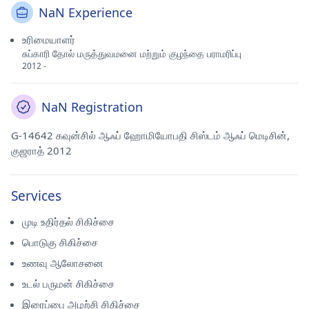
NaN Experience
உரிமையாளர்
சுப்காரி தோல் மருத்துவமனை மற்றும் குழந்தை பராமரிப்பு
2012 -
NaN Registration
G-14642 கவுன்சில் ஆஃப் ஹோமியோபதி சிஸ்டம் ஆஃப் மெடிசின்,
குஜராத் 2012
Services
முடி உதிர்தல் சிகிச்சை
பொடுகு சிகிச்சை
உணவு ஆலோசனை
உடல் பருமன் சிகிச்சை
இரைப்பை அழற்சி சிகிச்சை