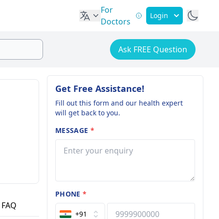
For
Login
Doctors
Ask FREE Question
Get Free Assistance!
Fill out this form and our health expert
will get back to you.
MESSAGE
*
PHONE
*
FAQ
+91