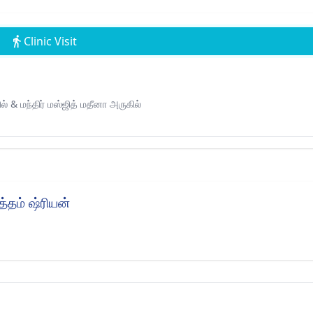
Clinic Visit
ல் & மந்திர் மஸ்ஜித் மதீனா அருகில்
்தம் ஷ்ரியன்