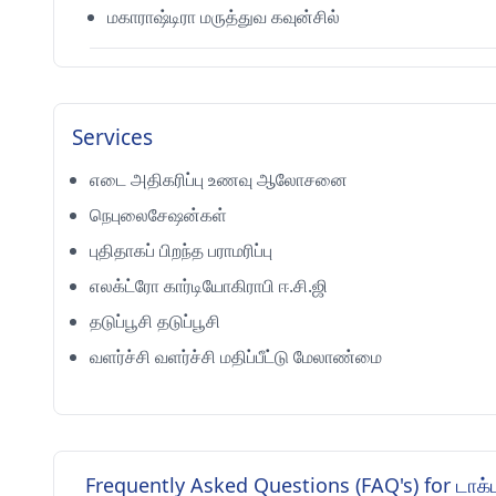
மகாராஷ்டிரா மருத்துவ கவுன்சில்
Services
எடை அதிகரிப்பு உணவு ஆலோசனை
நெபுலைசேஷன்கள்
புதிதாகப் பிறந்த பராமரிப்பு
எலக்ட்ரோ கார்டியோகிராபி ஈ.சி.ஜி
தடுப்பூசி தடுப்பூசி
வளர்ச்சி வளர்ச்சி மதிப்பீட்டு மேலாண்மை
Frequently Asked Questions (FAQ's) for டாக்டர