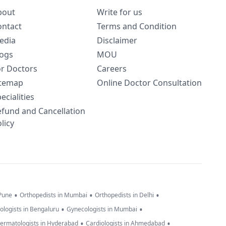
bout
Write for us
ontact
Terms and Condition
edia
Disclaimer
logs
MOU
or Doctors
Careers
itemap
Online Doctor Consultation
ecialities
efund and Cancellation
licy
•
•
•
 Pune
Orthopedists in Mumbai
Orthopedists in Delhi
•
•
ologists in Bengaluru
Gynecologists in Mumbai
•
•
ermatologists in Hyderabad
Cardiologists in Ahmedabad