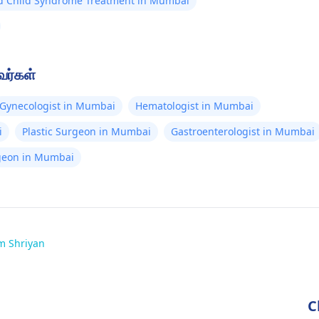
d Child Syndrome Treatment in Mumbai
வர்கள்
Gynecologist in Mumbai
Hematologist in Mumbai
i
Plastic Surgeon in Mumbai
Gastroenterologist in Mumbai
rgeon in Mumbai
m Shriyan
C