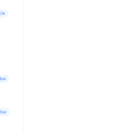
cle
bai
bai