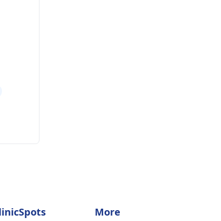
linicSpots
More