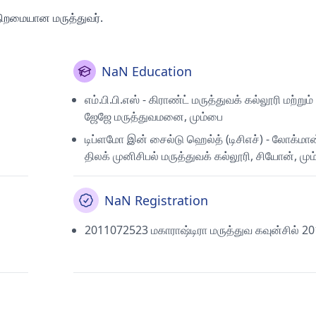
் திறமையான மருத்துவர்.
NaN Education
எம்.பி.பி.எஸ் - கிராண்ட் மருத்துவக் கல்லூரி மற்றும் 
ஜேஜே மருத்துவமனை, மும்பை
டிப்ளமோ இன் சைல்டு ஹெல்த் (டிசிஎச்) - லோக்மா
திலக் முனிசிபல் மருத்துவக் கல்லூரி, சியோன், மு
NaN Registration
2011072523 மகாராஷ்டிரா மருத்துவ கவுன்சில் 2