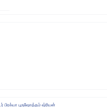
் பிரக்யா புருஷோத்தம் ஷ்ரியன்