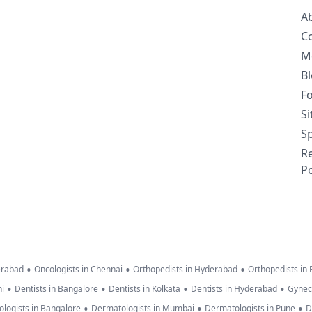
A
C
M
B
F
S
Sp
R
Po
•
•
•
erabad
Oncologists in Chennai
Orthopedists in Hyderabad
Orthopedists in
•
•
•
•
hi
Dentists in Bangalore
Dentists in Kolkata
Dentists in Hyderabad
Gynec
•
•
•
logists in Bangalore
Dermatologists in Mumbai
Dermatologists in Pune
D