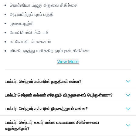
ஹெர்னியா பழுது அறுவை சிகிச்சை
அடிவயிற்றுப் புறப் பகுதி
முலையழற்சி
கோலிசிஸ்டெக்டோமி
பைலோனிடல் சைனஸ்
வீங்கி பருத்து வலிக்கிற நரம்புகள் சிகிச்சை
View More
டாக்டர். செர்தார் கக்கரின் தகுதிகள் என்ன?
டாக்டர் செர்தார் கக்கார் ஏதேனும் விருதுகளைப் பெற்றுள்ளாரா?
டாக்டர். செர்தார் கக்கரின் நிபுணத்துவம் என்ன?
டாக்டர். செர்டார் ககார் என்ன வகையான சிகிச்சையை
வழங்குகிறார்?