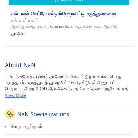
கல்யாண் மெட்ரோ மல்டிஸ்பெஷாலிட்டி மருத்துவமனை
கல்யாண் நகரம்
ஆனந்த் ஷுதா பவன், கோபால் சௌக், சக்கினக்கா அருகில்
தானே
About NaN
டாக்டர். உமேஷ் கபுஸ்கர் தானேயில் மிகவும் திறமையான பொது
மருத்துவர். மருத்துவத் துறையில் 16 ஆண்டுகள் அனுபவம்
பெற்றவர். அவர் 2000 ஆம் ஆண்டில் தானேவிலுள்ள ராஜீவ் காந்தி
மருத்துவக் கல்லூரியில் MBBS மற்றும் 2004 இல் தானே முன்சிப்பல்
View More
கார்ப்பரேஷன் மருத்துவக் கல்லூரியில் MD - பொது மருத்துவம்
படித்துள்ளார். அவர் தற்போது கல்யாண் நகரத்தில் (தானே) உள்ள
கல்யாண் மெட்ரோ மல்டி ஸ்பெஷாலிட்டி மருத்துவமனையில்
NaN Specializations
ஆலோசனைப் பெற்று வருகிறார்.
பொது மருத்துவர்