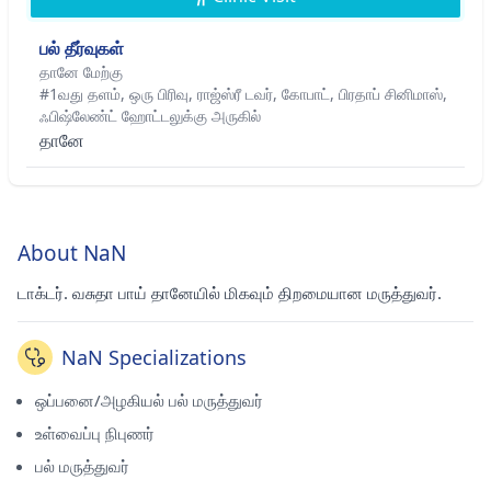
பல் தீர்வுகள்
தானே மேற்கு
#1வது தளம், ஒரு பிரிவு, ராஜ்ஸ்ரீ டவர், கோபாட், பிரதாப் சினிமாஸ்,
ஃபிஷ்லேண்ட் ஹோட்டலுக்கு அருகில்
தானே
About NaN
டாக்டர். வசுதா பாய் தானேயில் மிகவும் திறமையான மருத்துவர்.
NaN Specializations
ஒப்பனை/அழகியல் பல் மருத்துவர்
உள்வைப்பு நிபுணர்
பல் மருத்துவர்