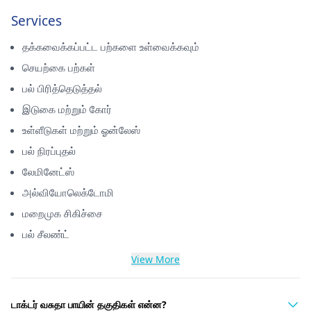
Services
தக்கவைக்கப்பட்ட பற்களை உள்வைக்கவும்
செயற்கை பற்கள்
பல் பிரித்தெடுத்தல்
இடுகை மற்றும் கோர்
உள்ளீடுகள் மற்றும் ஓன்லேஸ்
பல் நிரப்புதல்
லேமினேட்ஸ்
அல்வியோலெக்டோமி
மறைமுக சிகிச்சை
பல் சீலண்ட்
View More
டாக்டர் வசுதா பாயின் தகுதிகள் என்ன?