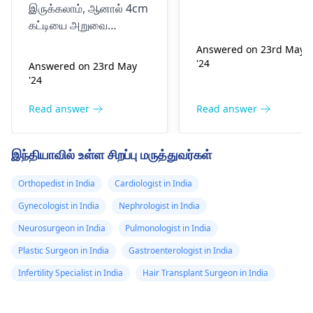
சென்டிமீட்டர்
ஹைபடோமேகலியைக
இருக்கலாம், ஆனால் 4cm
அளவுள்ள கட்டியை
காட்டுகிறது.
கட்டியை அறுவை
மருத்துவர்கள்
கிரிஸ்டிடிஸ். எனது
சிகிச்சை மூலம்
Answered on 23rd May
அகற்றுவதில் இன்னும்
கண்டறிந்துள்ளனர்,
சகோதரர் சுரேஷ்
'24
Answered on 23rd May
நம்பிக்கை உள்ளது.
இது அறுவை
குமாரின் அறிக்கை
'24
அறுவை சிகிச்சையின்
சிகிச்சை மூலம்
பஞ்சாபி பாக்
வெற்றி மற்றும் அவரது
Read answer
Read answer
அகற்றப்படும்,
மகாராஜா
ஒட்டுமொத்த ஆரோக்கியம்
ஆனால் அவர்
அக்ராசைன்
உள்ளிட்ட பல
இந்தியாவில் உள்ள சிறப்பு மருத்துவர்கள்
உயிர்வாழ 3-6
மருத்துவமனையில்
காரணிகளைப் பொறுத்து
உயிர் பிழைப்பதற்கான
மாதங்கள் மட்டுமே
அனுமதிக்கப்பட்டு,
Orthopedist in India
Cardiologist in India
வாய்ப்புகள் தங்கியுள்ளன.
உள்ளது. யாராவது
இரண்டாவது
Gynecologist in India
Nephrologist in India
சிறந்ததை
உதவ முடியுமா. அவர்
கருத்துக்கு
ஆலோசிக்கவும்
மருத்துவமனைகள்
சிகிச்சைக்காக.
Neurosurgeon in India
Pulmonologist in India
உயிர் பிழைப்பதற்கான
மருத்துவர்
Plastic Surgeon in India
Gastroenterologist in India
வாய்ப்புகள் உள்ளதா?
பரிந்துரைத்துள்ளார்.
Infertility Specialist in India
Hair Transplant Surgeon in India
முடிந்தால் அடுத்த
நடவடிக்கையை