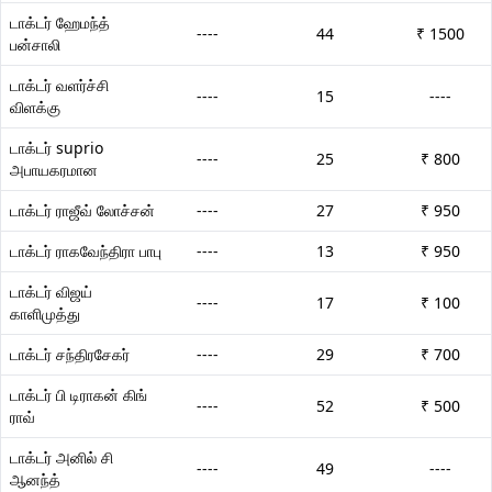
டாக்டர் ஹேமந்த்
----
44
₹ 1500
பன்சாலி
டாக்டர் வளர்ச்சி
----
15
----
விளக்கு
டாக்டர் suprio
----
25
₹ 800
அபாயகரமான
டாக்டர் ராஜீவ் லோச்சன்
----
27
₹ 950
டாக்டர் ராகவேந்திரா பாபு
----
13
₹ 950
டாக்டர் விஜய்
----
17
₹ 100
காளிமுத்து
டாக்டர் சந்திரசேகர்
----
29
₹ 700
டாக்டர் பி டிராகன் கிங்
----
52
₹ 500
ராவ்
டாக்டர் அனில் சி
----
49
----
ஆனந்த்