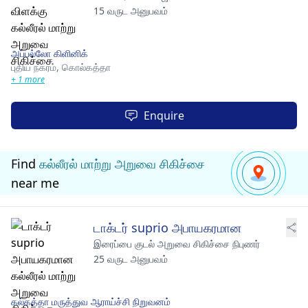
15 வருட அனுபவம்
அப்பல்லோ கிளினிக்
புதிய நகரம்,
கொல்கத்தா
+ 1 more
Enquire
Find
கல்லீரல் மாற்று அறுவை சிகிச்சை
near me
டாக்டர் suprio அபாயகரமான
இரைப்பை குடல் அறுவை சிகிச்சை நிபுணர்
25 வருட அனுபவம்
கல்கத்தா மருத்துவ ஆராய்ச்சி நிறுவனம்