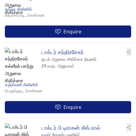
கங்கா கிளினிக்
வியாசர்பாடி,
சென்னை
Enquire
டாக்டர் சந்திரசேகர்
குடல் அறுவை சிகிச்சை நிபுணர்
29 வருட அனுபவம்
சஞ்சீவனி கிளினிக்
பெருங்குடி,
சென்னை
Enquire
டாக்டர் பி டிராகன் கிங் ராவ்
காஸ்ட்ரோஎன்டாலஜிஸ்ட்