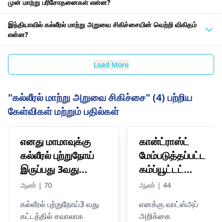
முன் மாற்று பரிசோதனைகள் என்ன?
இந்தியாவில் கல்லீரல் மாற்று அறுவை சிகிச்சையின் வெற்றி விகிதம்
என்ன?
Load More
"கல்லீரல் மாற்று அறுவை சிகிச்சை" (4) பற்றிய
கேள்விகள் மற்றும் பதில்கள்
எனது மாமாவுக்கு
கான்ட்ராஸ்ட்
கல்லீரல் புற்றுநோய்
மேம்படுத்தப்பட்ட
இருப்பது 3வது
கம்ப்யூட்டட்
நிலையில் இருப்பதை
டோமோகிராபி முழு
ஆண் | 70
ஆண் | 44
கண்டுபிடித்துள்ளோம்.
அடிவயிற்றின்
கல்லீரல் புற்றுநோய்
3 வது
எனக்கு வாட்ஸ்அப்
அவரது கல்லீரலில் 4
மிதமான
கட்டத்தில் சவாலாக
அறிக்கை