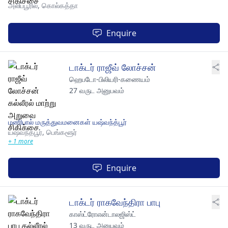
அலிப்பூரில்,
கொல்கத்தா
Enquire
டாக்டர் ராஜீவ் லோச்சன்
ஹெபடோ-பிலியரி-கணையம்
27 வருட அனுபவம்
மணிபால் மருத்துவமனைகள் யஷ்வந்த்பூர்
யஷ்வந்த்பூர்,
பெங்களூர்
+ 1 more
Enquire
டாக்டர் ராகவேந்திரா பாபு
காஸ்ட்ரோஎன்டாலஜிஸ்ட்
13 வருட அனுபவம்