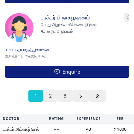
டாக்டர் பி நாகபூஷணம்
பொது அறுவை சிகிச்சை நிபுணர்
43 வருட அனுபவம்
பாக்யலதா மருத்துவமனை
ஹயத்நகர்,
ஹைதராபாத்
Enquire
1
2
3
DOCTOR
RATING
EXPERIENCE
FEE
டாக்டர் அவ்னீஷ் சேத்
----
43
₹ 1000