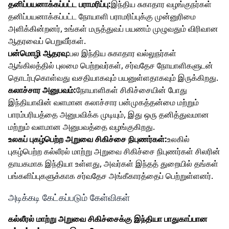
தனிப்பயனாக்கப்பட்ட பராமரிப்பு:
இந்திய சுகாதார வழங்குநர்கள்
தனிப்பயனாக்கப்பட்ட நோயாளி பராமரிப்புக்கு முன்னுரிமை
அளிக்கின்றனர், உங்கள் மருத்துவப் பயணம் முழுவதும் விரிவான
ஆதரவைப் பெறுவீர்கள்.
பன்மொழி ஆதரவு:
பல இந்திய சுகாதார வல்லுநர்கள்
ஆங்கிலத்தில் புலமை பெற்றவர்கள், சர்வதேச நோயாளிகளுடன்
தொடர்புகொள்வது வசதியாகவும் பயனுள்ளதாகவும் இருக்கிறது.
கலாச்சார அனுபவம்:
நோயாளிகள் சிகிச்சையின் போது
இந்தியாவின் வளமான கலாச்சார பன்முகத்தன்மை மற்றும்
பாரம்பரியத்தை அனுபவிக்க முடியும், இது ஒரு தனித்துவமான
மற்றும் வளமான அனுபவத்தை வழங்குகிறது.
உலகப் புகழ்பெற்ற அறுவை சிகிச்சை நிபுணர்கள்:
உலகில்
புகழ்பெற்ற கல்லீரல் மாற்று அறுவை சிகிச்சை நிபுணர்கள் சிலரின்
தாயகமாக இந்தியா உள்ளது, அவர்கள் இந்தத் துறையில் தங்கள்
பங்களிப்புகளுக்காக சர்வதேச அங்கீகாரத்தைப் பெற்றுள்ளனர்.
அடிக்கடி கேட்கப்படும் கேள்விகள்
கல்லீரல் மாற்று அறுவை சிகிச்சைக்கு இந்தியா பாதுகாப்பான