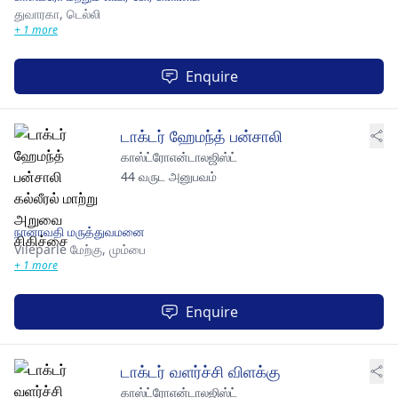
துவாரகா,
டெல்லி
+ 1 more
Enquire
டாக்டர் ஹேமந்த் பன்சாலி
காஸ்ட்ரோஎன்டாலஜிஸ்ட்
44 வருட அனுபவம்
நானாவதி மருத்துவமனை
Vileparle மேற்கு,
மும்பை
+ 1 more
Enquire
டாக்டர் வளர்ச்சி விளக்கு
காஸ்ட்ரோஎன்டாலஜிஸ்ட்