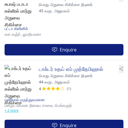
பொது அறுவை சிகிச்சை நிபுணர்
45 வருட அனுபவம்
பட்டா கிளினிக்
கள கஞ்ச்,
லூதியானா
Enquire
டாக்டர் உதய் எம் முத்தேபிஹால்
பொது அறுவை சிகிச்சை நிபுணர்
44 வருட அனுபவம்
4
(1)
மணிபால் மருத்துவமனை
பழைய விமான நிலைய சாலை,
பெங்களூர்
+ 2 more
Enquire