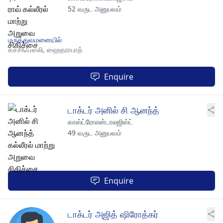
52 வருட அனுபவம்
மருத்துவமனையில்
கச்சிபௌலி,
ஹைதராபாத்
Enquire
டாக்டர் அனில் சி ஆனந்த்
காஸ்ட்ரோஎன்டாலஜிஸ்ட்
49 வருட அனுபவம்
Enquire
டாக்டர் அஜித் ஷிரோத்கர்