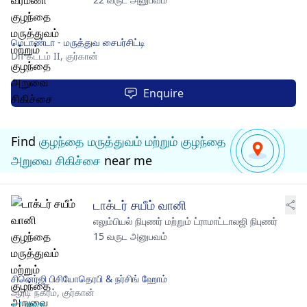
மெடாண்டா - மருத்துவ சைபர்சிட்டி
Dlf கட்டம் II,
குர்கான்
Enquire
Find
குழந்தை மருத்துவம் மற்றும் குழந்தை
அறுவை சிகிச்சை
near me
டாக்டர் சயீம் வானி
எலும்பியல் நிபுணர் மற்றும் ட்ராமாட்டாலஜி நிபுணர்
15 வருட அனுபவம்
சினெர்ஜி பிசியோதெரபி & நர்சிங் ஹோம்
ஆர்டி நகரம்,
குர்கான்
+ 1 more