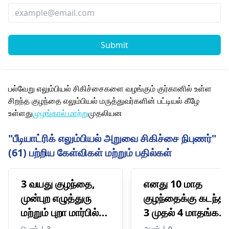
Submit
பல்வேறு எலும்பியல் சிகிச்சைகளை வழங்கும் குர்கானில் உள்ள
சிறந்த குழந்தை எலும்பியல் மருத்துவர்களின் பட்டியல் கீழே
உள்ளது
முழங்கால் மாற்று
முதலியன
"பீடியாட்ரிக் எலும்பியல் அறுவை சிகிச்சை நிபுணர்"
(61) பற்றிய கேள்விகள் மற்றும் பதில்கள்
3 வயது குழந்தை,
எனது 10 மாத
முன்புற எழுத்துரு
குழந்தைக்கு கடந்த
மற்றும் புறா மார்பில்
3 முதல் 4 மாதங்கள்
தாமதம்
வரை ஒவ்வொரு
பெண் | 3
ஆண் | 0