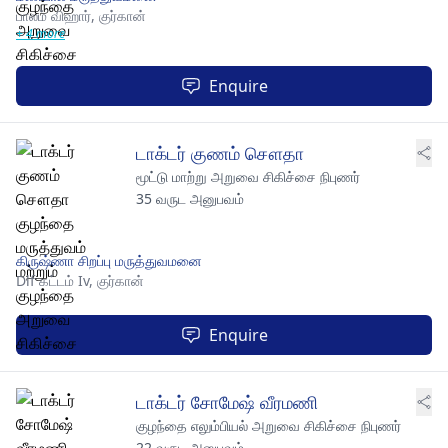
பாலம் விஹார்,
குர்கான்
+ 4 more
Enquire
டாக்டர் குணம் சௌதா
மூட்டு மாற்று அறுவை சிகிச்சை நிபுணர்
35 வருட அனுபவம்
கிருஷ்ணா சிறப்பு மருத்துவமனை
Dlf கட்டம் Iv,
குர்கான்
Enquire
டாக்டர் சோமேஷ் வீரமணி
குழந்தை எலும்பியல் அறுவை சிகிச்சை நிபுணர்
22 வருட அனுபவம்