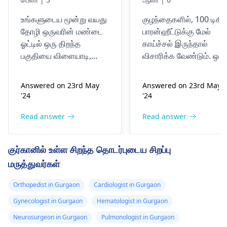
மூடப்பட்டுள்ளது
மாதமும் காய்ச்சல்
உங்களுடைய மூன்று வயது
குழந்தைகளில், 100 டிகிர
ஏற்பட்டது,
தோழி ஒருவரின் மண்டை
பாரன்ஹீட்டுக்கு மேல்
வெப்பநிலை 100
ஓட்டில் ஒரு திறந்த
காய்ச்சல் இருந்தால்
முதல் 102 சி வரை
பகுதியை விளையாடி,
விசாரிக்க வேண்டும். ஒரு
மாறுபடும் என்னிடம்
முன்னால் சற்று வெளியே
தொற்று உள்ளது என்று
நிற்கிறார். திறந்தவெளி
அர்த்தம். நோய்த்தொற்றின
இரத்தப் பரிசோதன
Answered on 23rd May
Answered on 23rd May
முன்புற எழுத்துரு என்று
எந்த அறிகுறிகளுக்கும்
அறிக்கை உள்ளது,
'24
'24
அழைக்கப்படுகிறது மற்றும்
இரத்த பரிசோதனை
அந்த அறிக்கையைப்
இப்போது மூடப்பட்டிருக்க
அறிக்கை மூலம் செல்ல
Read answer
Read answer
பற்றி விவாதிக்க
வேண்டும். ஒரு புறாவின்
வேண்டியது அவசியம்.
விரும்புகிறேன்
மார்பு சுவாசிப்பதில்
மிகவும் சாத்தியமான
குர்கானில் உள்ள சிறந்த தொடர்புடைய சிறப்பு
சிரமத்தை ஏற்படுத்தும்.
காரணங்கள் சுவாசம்
மருத்துவர்கள்
இந்த பிரச்சனைகள் தசை
அல்லது சிறுநீர் பாதை
பலவீனம் அல்லது எலும்பு
நோய்த்தொற்றுகள். நீங்கள
Orthopedist in Gurgaon
Cardiologist in Gurgaon
பிரச்சனைகள் காரணமாக
முடிவுகளைப் பெற்ற பிறகு,
இருக்கலாம். சரியான
மற்றொரு சந்திப்பை ஒரு
Gynecologist in Gurgaon
Hematologist in Gurgaon
மதிப்பீடு மற்றும் மிகவும்
உடன் பதிவு செய்வதை
Neurosurgeon in Gurgaon
Pulmonologist in Gurgaon
பயனுள்ள சிகிச்சைத்
உறுதிசெய்யவும்
குழந்தை