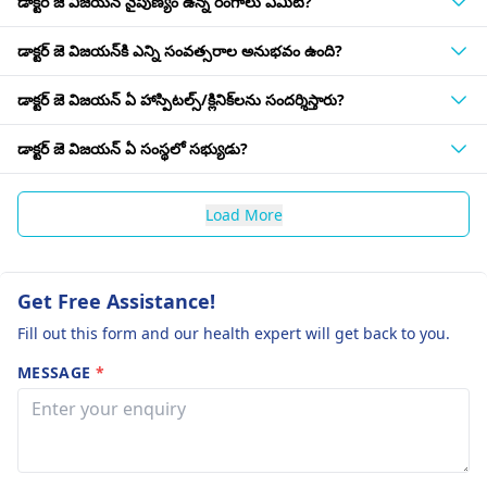
డాక్టర్ జె విజయన్ నైపుణ్యం ఉన్న రంగాలు ఏమిటి?
డాక్టర్ జె విజయన్‌కి ఎన్ని సంవత్సరాల అనుభవం ఉంది?
డాక్టర్ జె విజయన్ ఏ హాస్పిటల్స్/క్లినిక్‌లను సందర్శిస్తారు?
డాక్టర్ జె విజయన్ ఏ సంస్థలో సభ్యుడు?
Load More
Get Free Assistance!
Fill out this form and our health expert will get back to you.
MESSAGE
*