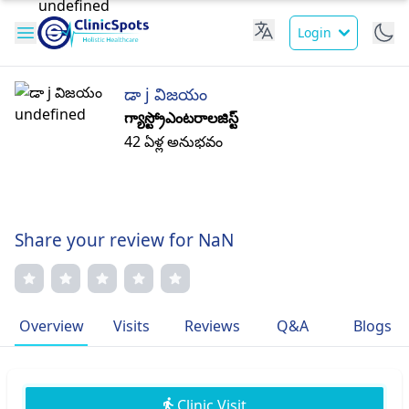
Login
డా j విజయం
గ్యాస్ట్రోఎంటరాలజిస్ట్
42 ఏళ్ల అనుభవం
Share your review for NaN
Overview
Visits
Reviews
Q&A
Blogs
Clinic Visit