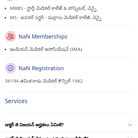
MBBS - స్టాన్లీ మెడికల్ కాలేజ్ & హాస్పిటల్, చెన్నై
MS - జనరల్ సర్జరీ - మద్రాసు మెడికల్ కాలేజీ, చెన్నై
NaN Memberships
ఇండియన్ మెడికల్ అసోసియేషన్ (IMA)
NaN Registration
36194 తమిళనాడు మెడికల్ కౌన్సిల్ 1982
Services
డాక్టర్ జె విజయన్ అర్హతలు ఏమిటి?