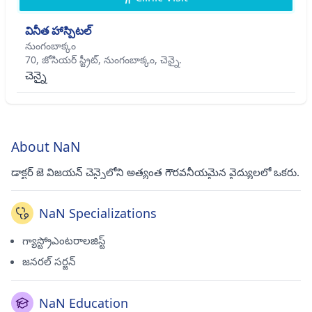
వినీత హాస్పిటల్
నుంగంబాక్కం
70, జోసియర్ స్ట్రీట్, నుంగంబాక్కం, చెన్నై.
చెన్నై
About NaN
డాక్టర్ జె విజయన్ చెన్నైలోని అత్యంత గౌరవనీయమైన వైద్యులలో ఒకరు.
NaN Specializations
గ్యాస్ట్రోఎంటరాలజిస్ట్
జనరల్ సర్జన్
NaN Education