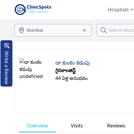
Hospitals
Write a Review
డా కుంకం కడుపు
గైనకాలజిస్ట్
44 ఏళ్ల అనుభవం
Overview
Visits
Reviews