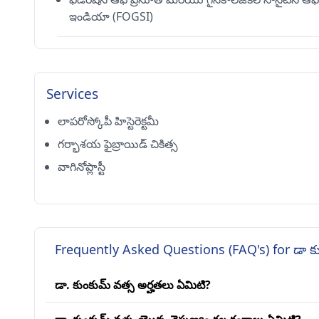
ఇండియా (FOGSI)
Services
లాపరోస్కోపీ హిస్టెరెక్టమీ
గర్భాశయ ఫైబ్రాయిడ్ చికిత్స
వాగినోప్లాస్టీ
Frequently Asked Questions (FAQ's) for డా క
డా. కుంకుమ్ వత్స అర్హతలు ఏమిటి?