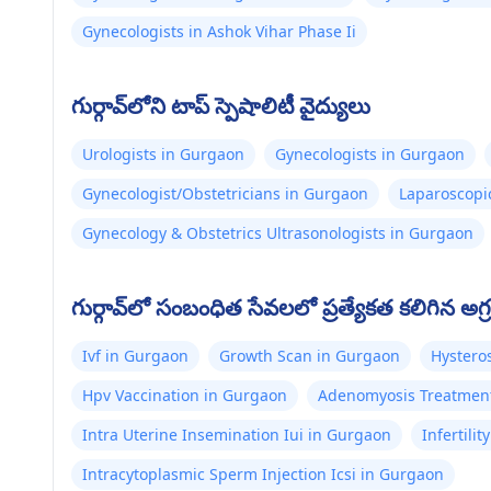
Gynecologists in Ashok Vihar Phase Ii
గుర్గావ్‌లోని టాప్ స్పెషాలిటీ వైద్యులు
Urologists in Gurgaon
Gynecologists in Gurgaon
Gynecologist/Obstetricians in Gurgaon
Laparoscopi
Gynecology & Obstetrics Ultrasonologists in Gurgaon
గుర్గావ్‌లో సంబంధిత సేవలలో ప్రత్యేకత కలిగిన అగ్ర
Ivf in Gurgaon
Growth Scan in Gurgaon
Hystero
Hpv Vaccination in Gurgaon
Adenomyosis Treatmen
Intra Uterine Insemination Iui in Gurgaon
Infertili
Intracytoplasmic Sperm Injection Icsi in Gurgaon