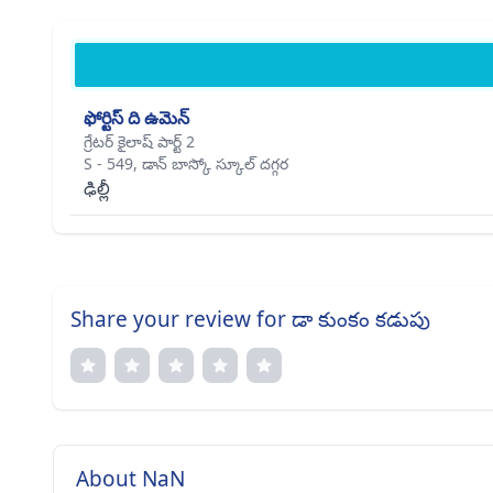
ఫోర్టిస్ ది ఉమెన్
గ్రేటర్ కైలాష్ పార్ట్ 2
S - 549, డాన్ బాస్కో స్కూల్ దగ్గర
ఢిల్లీ
Share your review for డా కుంకం కడుపు
About NaN