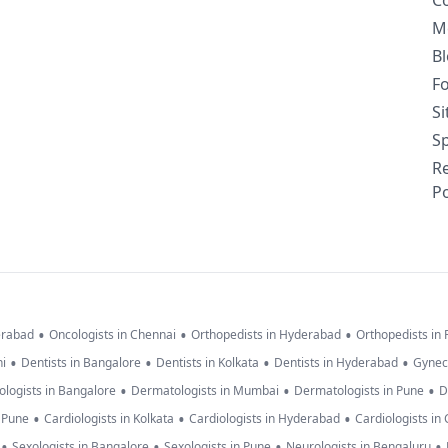
C
M
B
F
S
Sp
R
Po
•
•
•
erabad
Oncologists in Chennai
Orthopedists in Hyderabad
Orthopedists in
•
•
•
•
hi
Dentists in Bangalore
Dentists in Kolkata
Dentists in Hyderabad
Gynec
•
•
•
logists in Bangalore
Dermatologists in Mumbai
Dermatologists in Pune
D
•
•
•
n Pune
Cardiologists in Kolkata
Cardiologists in Hyderabad
Cardiologists in
•
•
•
•
Sexologists in Bangalore
Sexologists in Pune
Neurologists in Bengaluru