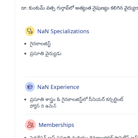
డా. కుంకుమ్ వత్స గుర్గావ్‌లో అత్యంత నైపుణ్యం కలిగిన వైద్యు
NaN Specializations
గైనకాలజిస్ట్
ప్రసూతి వైద్యుడు
NaN Experience
ప్రసూతి శాస్త్రం & గైనకాలజిస్ట్‌లో సీనియర్ కన్సల్టెంట్
ఫోర్టిస్ ది ఉమెన్
Memberships
ఫెడరేషన్ ఆఫ్ ప్రసూతి మరియు గైనకాలజికల్ సొసైటీస్ ఆఫ్