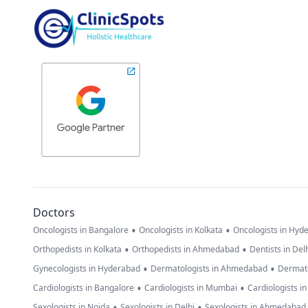
Doctors
•
•
Oncologists in Bangalore
Oncologists in Kolkata
Oncologists in Hyd
•
•
Orthopedists in Kolkata
Orthopedists in Ahmedabad
Dentists in Del
•
•
Gynecologists in Hyderabad
Dermatologists in Ahmedabad
Dermato
•
•
Cardiologists in Bangalore
Cardiologists in Mumbai
Cardiologists i
•
•
Sexologists in Noida
Sexologists in Delhi
Sexologists in Ahmedabad