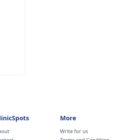
linicSpots
More
bout
Write for us