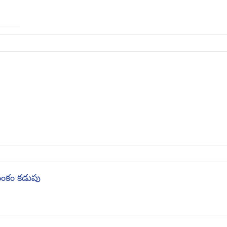
ుంకం కడుపు