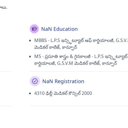
రాలు.
NaN Education
MBBS - L.P.S ఇన్స్టిట్యూట్ ఆఫ్ కార్డియాలజీ, G.S.V
మెడికల్ కాలేజ్, కాన్పూర్
MS - ప్రసూతి శాస్త్రం & గైనకాలజీ - L.P.S ఇన్స్టిట్యూట
కార్డియాలజీ, G.S.V.M మెడికల్ కాలేజ్, కాన్పూర్
NaN Registration
4310 ఢిల్లీ మెడికల్ కౌన్సిల్ 2000