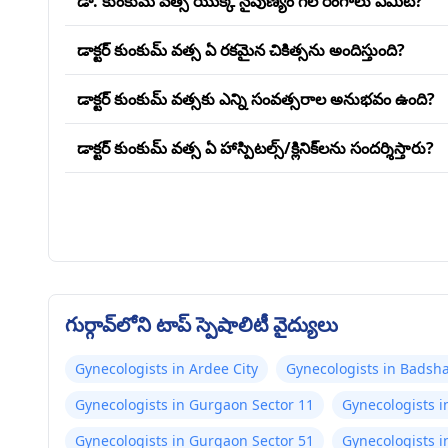
డా. కుంకుమ్ వత్స యొక్క నైపుణ్యం గల రంగాలు ఏమిటి?
డాక్టర్ కుంకుమ్ వత్స ఏ రకమైన చికిత్సను అందిస్తుంది?
డాక్టర్ కుంకుమ్ వత్సకు ఎన్ని సంవత్సరాల అనుభవం ఉంది?
డాక్టర్ కుంకుమ్ వత్స ఏ హాస్పిటల్స్/క్లినిక్‌లను సందర్శిస్తారు?
గుర్గావ్‌లోని టాప్ స్పెషాలిటీ వైద్యులు
Gynecologists in Ardee City
Gynecologists in Badsh
Gynecologists in Gurgaon Sector 11
Gynecologists i
Gynecologists in Gurgaon Sector 51
Gynecologists i