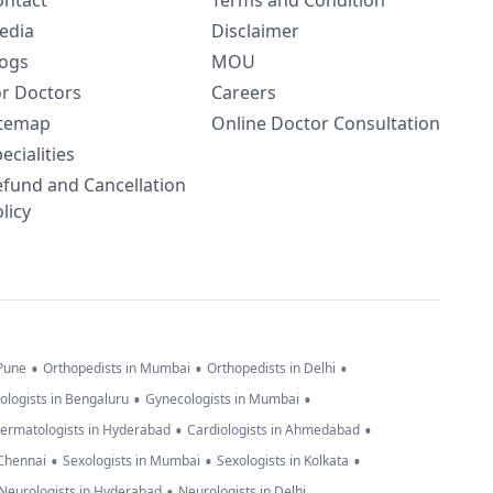
ontact
Terms and Condition
edia
Disclaimer
logs
MOU
or Doctors
Careers
itemap
Online Doctor Consultation
ecialities
efund and Cancellation
licy
•
•
•
 Pune
Orthopedists in Mumbai
Orthopedists in Delhi
•
•
ologists in Bengaluru
Gynecologists in Mumbai
•
•
ermatologists in Hyderabad
Cardiologists in Ahmedabad
•
•
•
 Chennai
Sexologists in Mumbai
Sexologists in Kolkata
•
Neurologists in Hyderabad
Neurologists in Delhi