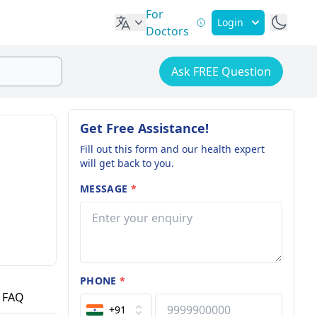
For
Login
Doctors
Ask FREE Question
Get Free Assistance!
Fill out this form and our health expert
will get back to you.
MESSAGE
*
PHONE
*
FAQ
+91