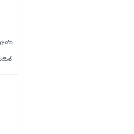
్రాలోని
ోసియేట్