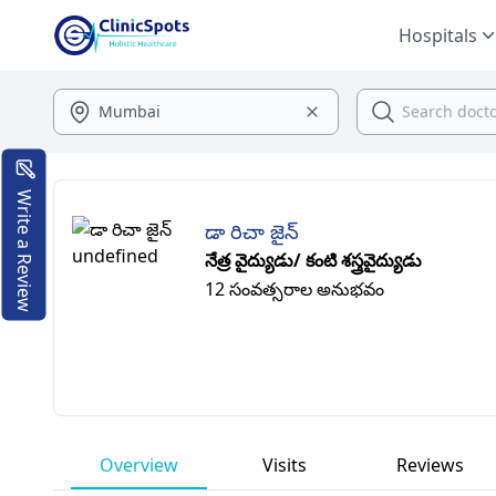
Hospitals
Write a Review
డా రిచా జైన్
నేత్ర వైద్యుడు/ కంటి శస్త్రవైద్యుడు
12 సంవత్సరాల అనుభవం
Overview
Visits
Reviews