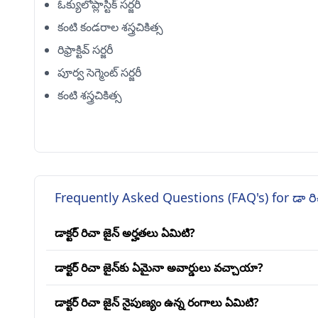
ఓక్యులోప్లాస్టిక్ సర్జరీ
కంటి కండరాల శస్త్రచికిత్స
రిఫ్రాక్టివ్ సర్జరీ
పూర్వ సెగ్మెంట్ సర్జరీ
కంటి శస్త్రచికిత్స
Frequently Asked Questions (FAQ's) for డా రిచ
డాక్టర్ రిచా జైన్ అర్హతలు ఏమిటి?
డాక్టర్ రిచా జైన్‌కు ఏమైనా అవార్డులు వచ్చాయా?
డాక్టర్ రిచా జైన్ నైపుణ్యం ఉన్న రంగాలు ఏమిటి?