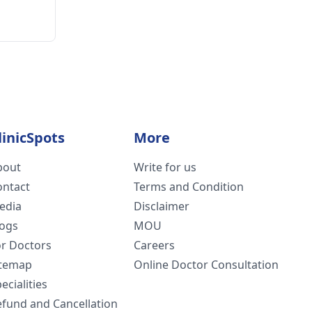
linicSpots
More
bout
Write for us
ontact
Terms and Condition
edia
Disclaimer
logs
MOU
or Doctors
Careers
itemap
Online Doctor Consultation
ecialities
efund and Cancellation