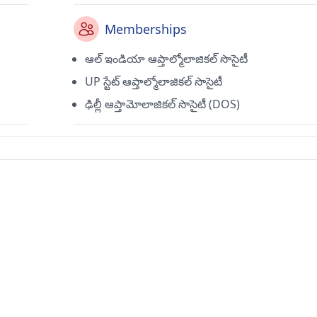
Memberships
ఆల్ ఇండియా ఆప్తాల్మోలాజికల్ సొసైటీ
UP స్టేట్ ఆప్తాల్మోలాజికల్ సొసైటీ
ఢిల్లీ ఆప్తామోలాజికల్ సొసైటీ (DOS)