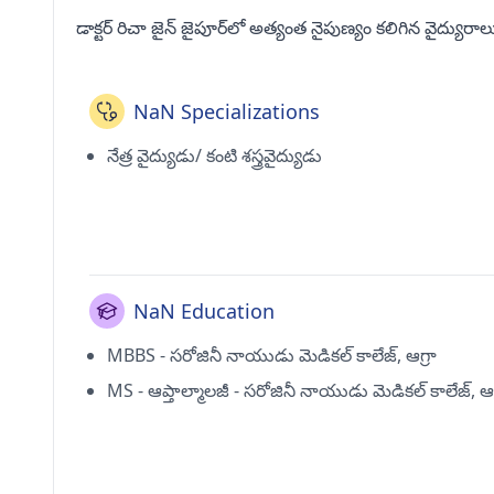
డాక్టర్ రిచా జైన్ జైపూర్‌లో అత్యంత నైపుణ్యం కలిగిన వైద్యురాల
NaN Specializations
నేత్ర వైద్యుడు/ కంటి శస్త్రవైద్యుడు
NaN Education
MBBS - సరోజినీ నాయుడు మెడికల్ కాలేజ్, ఆగ్రా
MS - ఆప్తాల్మాలజీ - సరోజినీ నాయుడు మెడికల్ కాలేజ్, ఆగ