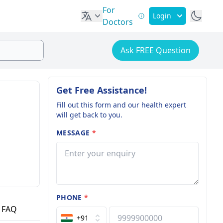
For
Login
Doctors
Ask FREE Question
Get Free Assistance!
Fill out this form and our health expert
will get back to you.
MESSAGE
*
PHONE
*
FAQ
+91