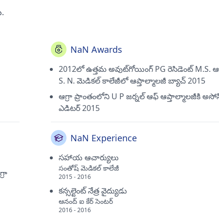
ు.
NaN Awards
2012లో ఉత్తమ అవుట్‌గోయింగ్ PG రెసిడెంట్ M.S. ఆగ
S. N. మెడికల్ కాలేజీలో ఆప్తాల్మాలజీ బ్యాచ్ 2015
ఆగ్రా ప్రాంతంలోని U P జర్నల్ ఆఫ్ ఆప్తాల్మాలజీకి అస
ఎడిటర్ 2015
NaN Experience
సహాయ ఆచార్యులు
సంతోష్ మెడికల్ కాలేజీ
్రా
2015 - 2016
కన్సల్టెంట్ నేత్ర వైద్యుడు
ఆనంద్ ఐ కేర్ సెంటర్
2016 - 2016