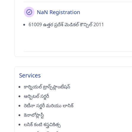
NaN Registration
61009 ఉత్తర ప్రదేశ్ మెడికల్ కౌన్సిల్ 2011
Services
కార్నియల్ ట్రాన్స్‌ప్లాంటేషన్
ఆర్బిటల్ సర్జరీ
రెటీనా సర్జరీ మరియు లాసిక్
కెనాలోప్లాస్టీ
లసిక్ కంటి శస్త్రచికిత్స