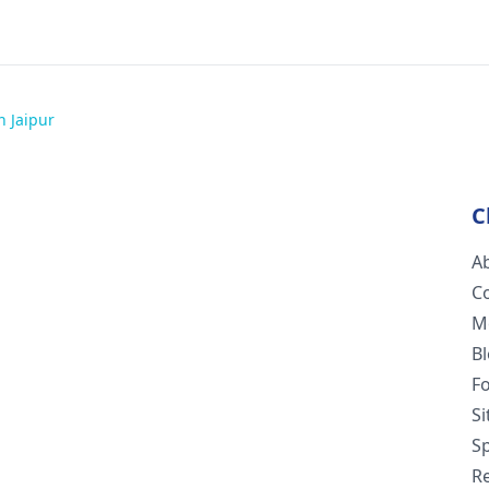
n Jaipur
C
A
C
M
B
F
S
Sp
R