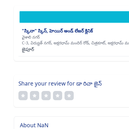
"స్కినా" స్కిన్, హెయిర్ అండ్ లేజర్ క్లినిక్
వైశాలి నగర్
C-3, విద్యుత్ నగర్, అక్షరధామ్ మందిర్ రోడ్, చిత్రకూట్, అక్షరధామ్ 
జైపూర్
Share your review for డా రిచా జైన్
About NaN