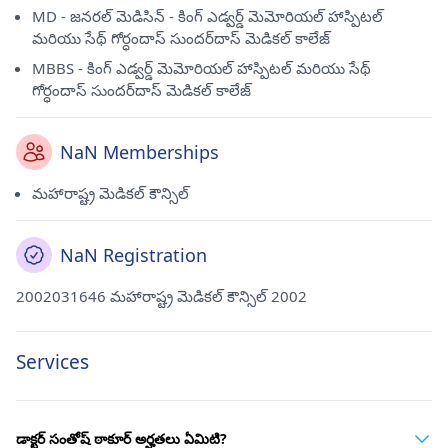
MD - జనరల్ మెడిసిన్ - కింగ్ ఎడ్వర్డ్ మెమోరియల్ హాస్పిటల్
మరియు సేథ్ గోర్ధందాస్ సుందర్‌దాస్ మెడికల్ కాలేజ్
MBBS - కింగ్ ఎడ్వర్డ్ మెమోరియల్ హాస్పిటల్ మరియు సేథ్
గోర్ధందాస్ సుందర్‌దాస్ మెడికల్ కాలేజ్
NaN Memberships
మహారాష్ట్ర మెడికల్ కౌన్సిల్
NaN Registration
2002031646 మహారాష్ట్ర మెడికల్ కౌన్సిల్ 2002
Services
డాక్టర్ సంతోష్ ఠాకూర్ అర్హతలు ఏమిటి?