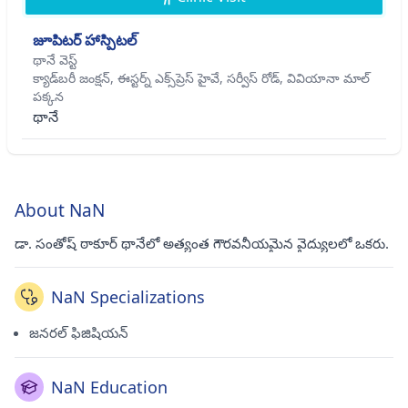
జూపిటర్ హాస్పిటల్
థానే వెస్ట్
క్యాడ్‌బరీ జంక్షన్, ఈస్టర్న్ ఎక్స్‌ప్రెస్ హైవే, సర్వీస్ రోడ్, వివియానా మాల్
పక్కన
థానే
About NaN
డా. సంతోష్ ఠాకూర్ థానేలో అత్యంత గౌరవనీయమైన వైద్యులలో ఒకరు.
NaN Specializations
జనరల్ ఫిజిషియన్
NaN Education