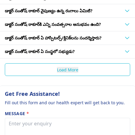
డాక్టర్ సంతోష్ ఠాకూర్ నైపుణ్యం ఉన్న రంగాలు ఏమిటి?
డాక్టర్ సంతోష్ ఠాకూర్‌కి ఎన్ని సంవత్సరాల అనుభవం ఉంది?
డాక్టర్ సంతోష్ ఠాకూర్ ఏ హాస్పిటల్స్/క్లినిక్‌లను సందర్శిస్తారు?
డాక్టర్ సంతోష్ ఠాకూర్ ఏ సంస్థలో సభ్యుడు?
Load More
Get Free Assistance!
Fill out this form and our health expert will get back to you.
MESSAGE
*