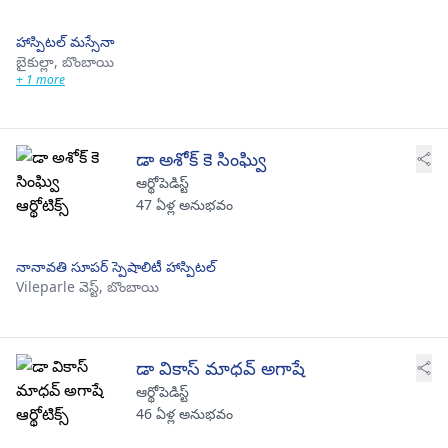
హాస్పిటల్ మస్సేనా
బైకుల్లా,
బొంబాయి
+ 1 more
డా అశోక్ కె సింఘ్వి
ఆర్థోపెడిస్ట్
47 ఏళ్ల అనుభవం
నానావతి సూపర్ స్పెషాలిటీ హాస్పిటల్
Vileparle వెస్ట్,
బొంబాయి
డా వికాస్ మాధవ్ అగాషే
ఆర్థోపెడిస్ట్
46 ఏళ్ల అనుభవం