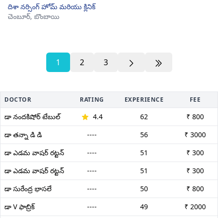
దిశా నర్సింగ్ హోమ్ మరియు క్లినిక్
చెంబూర్,
బొంబాయి
1
2
3
DOCTOR
RATING
EXPERIENCE
FEE
డా నందకిషోర్ టేబుల్
4.4
62
₹ 800
డా తన్నా డి డి
----
56
₹ 3000
డా ఎడమ వాషర్ రట్టన్
----
51
₹ 300
డా ఎడమ వాషర్ రట్టన్
----
51
₹ 300
డా సురేంద్ర భాసలే
----
50
₹ 800
డా V ఫాబ్రిక్
----
49
₹ 2000