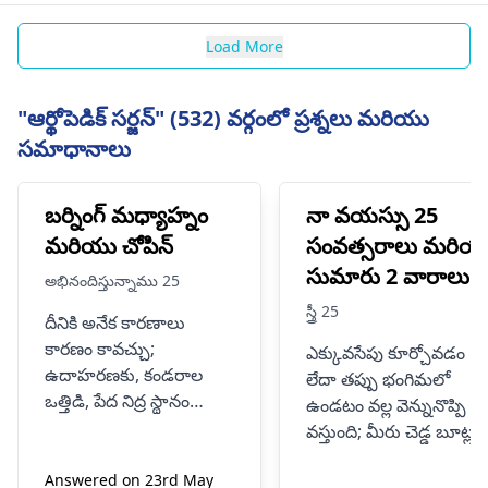
Load More
"ఆర్థోపెడిక్ సర్జన్" (532) వర్గంలో ప్రశ్నలు మరియు
సమాధానాలు
బర్నింగ్ మధ్యాహ్నం
నా వయస్సు 25
మరియు చోపిన్
సంవత్సరాలు మరియ
సుమారు 2 వారాలుగ
అభినందిస్తున్నాము 25
వెన్ను మరియు
స్త్రీ 25
దీనికి అనేక కారణాలు
చీలమండ నొప్పితో
కారణం కావచ్చు;
ఎక్కువసేపు కూర్చోవడం
బాధపడుతున్నాను.
ఉదాహరణకు, కండరాల
లేదా తప్పు భంగిమలో
నా కుడి రొమ్ములో కొన్న
ఒత్తిడి, పేద నిద్ర స్థానం
ఉండటం వల్ల వెన్నునొప్పి
రోజులు నొప్పి కూడా
మరియు నరాల సమస్యలు
వస్తుంది; మీరు చెడ్డ బూట్లు
కూడా. మీరు ఎక్కువసేపు
ఉంది.
ధరించడం వల్ల మీ చీలమం
కూర్చోవడం, నిలబడటం
Answered on 23rd May
బాధిస్తుంది. కొన్నిసార్లు కుడి