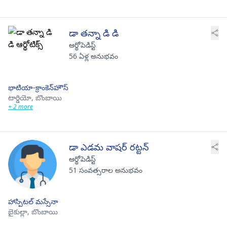
డా తన్నా డి డి
ఆర్థోపెడిస్ట్
56 ఏళ్ల అనుభవం
భాటియా-క్రాంకెన్‌హౌస్
టార్డియో,
బొంబాయి
+ 2 more
డా ఎడమ వాషర్ రట్టన్
ఆర్థోపెడిస్ట్
51 సంవత్సరాల అనుభవం
హాస్పిటల్ మస్సేనా
బైకుల్లా,
బొంబాయి