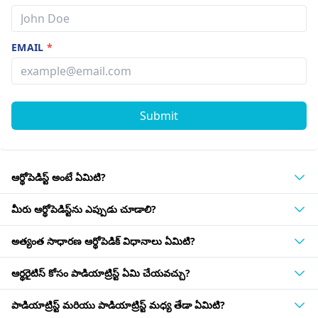
EMAIL
*
Submit
ఆర్థోపెడిస్ట్ అంటే ఏమిటి?
మీరు ఆర్థోపెడిస్ట్‌ను ఎప్పుడు చూడాలి?
అత్యంత సాధారణ ఆర్థోపెడిక్ విధానాలు ఏమిటి?
ఆర్థరైటిస్ కోసం పాడియాట్రిస్ట్ ఏమి చేయవచ్చు?
పాడియాట్రిస్ట్ మరియు పాడియాట్రిస్ట్ మధ్య తేడా ఏమిటి?