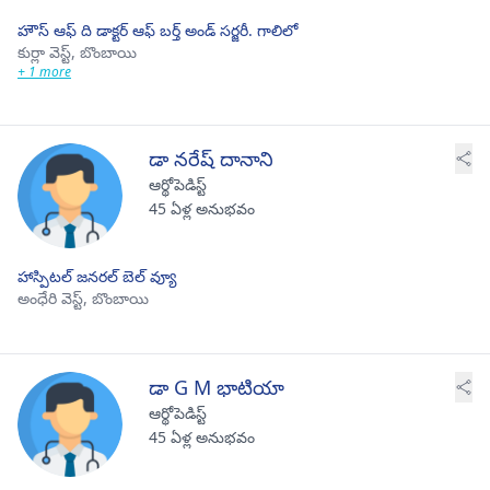
హౌస్ ఆఫ్ ది డాక్టర్ ఆఫ్ బర్త్ అండ్ సర్జరీ. గాలిలో
కుర్లా వెస్ట్,
బొంబాయి
+ 1 more
డా నరేష్ దానాని
ఆర్థోపెడిస్ట్
45 ఏళ్ల అనుభవం
హాస్పిటల్ జనరల్ బెల్ వ్యూ
అంధేరి వెస్ట్,
బొంబాయి
డా G M భాటియా
ఆర్థోపెడిస్ట్
45 ఏళ్ల అనుభవం