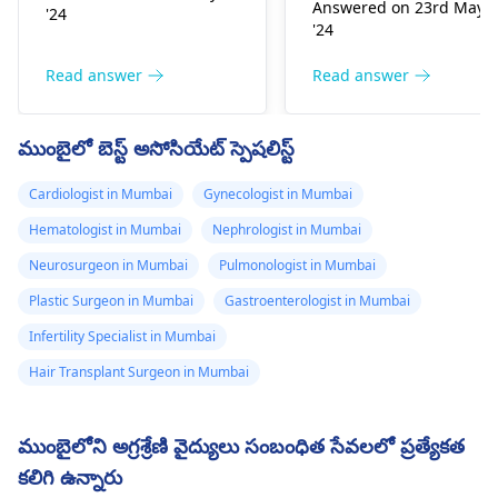
Answered on 23rd May
'24
లేదా బరువైన వస్తువులను
రొమ్ము కండరాలు బిగుతుగ
'24
ఎత్తడం వంటివి చేస్తే కూడా
లేదా వాపుగా ఉంటే
మీరు ఈ పరిస్థితికి
బాధిస్తుంది. మీ సమయాన్ని
Read answer
Read answer
గురవుతారు. దీన్ని
వెచ్చించండి మరియు
తగ్గించడంలో
అవసరమైతే ఐస్ ప్యాక్ లేద
ముంబైలో బెస్ట్ అసోసియేట్ స్పెషలిస్ట్
సహాయపడటానికి, మీరు
హీటింగ్ ప్యాడ్
లైట్ స్ట్రెచింగ్ వ్యాయామాలు
ఉపయోగించండి. కానీ ఇవేవ
Cardiologist in Mumbai
Gynecologist in Mumbai
చేయవచ్చు, మీ భంగిమను
సహాయపడవు, కాబట్టి
మెరుగుపరచవచ్చు మరియు
Hematologist in Mumbai
Nephrologist in Mumbai
ఎవరైనా దీన్ని తనిఖీ
హీటింగ్ ప్యాడ్‌ని
చేయండి.
ఆర్థోపెడిక్ సర్జన్
.
Neurosurgeon in Mumbai
Pulmonologist in Mumbai
ఉపయోగించవచ్చు. ఈ
Plastic Surgeon in Mumbai
Gastroenterologist in Mumbai
భావన కొనసాగితే, మమ్మల్ని
సందర్శించండి.
ఆర్థోపెడిక్
Infertility Specialist in Mumbai
సర్జన్
.
Hair Transplant Surgeon in Mumbai
ముంబైలోని అగ్రశ్రేణి వైద్యులు సంబంధిత సేవలలో ప్రత్యేకత
కలిగి ఉన్నారు