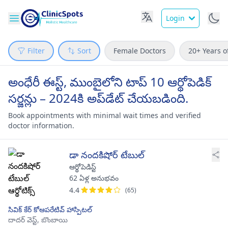
Login
Filter
Sort
Female Doctors
20+ Years o
అంధేరీ ఈస్ట్, ముంబైలోని టాప్ 10 ఆర్థోపెడిక్
సర్జన్లు – 2024కి అప్‌డేట్ చేయబడింది.
Book appointments with minimal wait times and verified
doctor information.
డా నందకిషోర్ టేబుల్
ఆర్థోపెడిస్ట్
62 ఏళ్ల అనుభవం
4.4
(65)
సివిక్ కేర్ కోఆపరేటివ్ హాస్పిటల్
దాదర్ వెస్ట్,
బొంబాయి