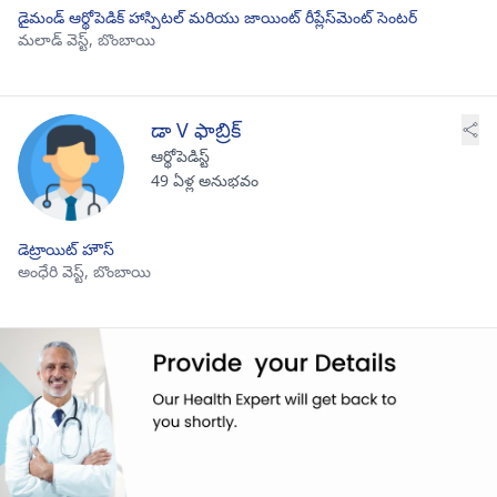
డైమండ్ ఆర్థోపెడిక్ హాస్పిటల్ మరియు జాయింట్ రీప్లేస్‌మెంట్ సెంటర్
మలాడ్ వెస్ట్,
బొంబాయి
డా V ఫాబ్రిక్
ఆర్థోపెడిస్ట్
49 ఏళ్ల అనుభవం
డెట్రాయిట్ హౌస్
అంధేరి వెస్ట్,
బొంబాయి