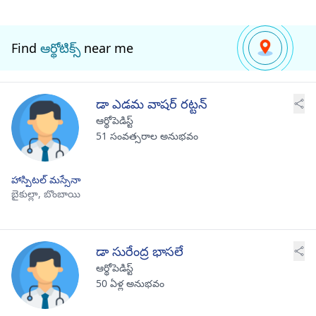
Find
ఆర్థోటిక్స్
near me
డా ఎడమ వాషర్ రట్టన్
ఆర్థోపెడిస్ట్
51 సంవత్సరాల అనుభవం
హాస్పిటల్ మస్సేనా
బైకుల్లా,
బొంబాయి
డా సురేంద్ర భాసలే
ఆర్థోపెడిస్ట్
50 ఏళ్ల అనుభవం