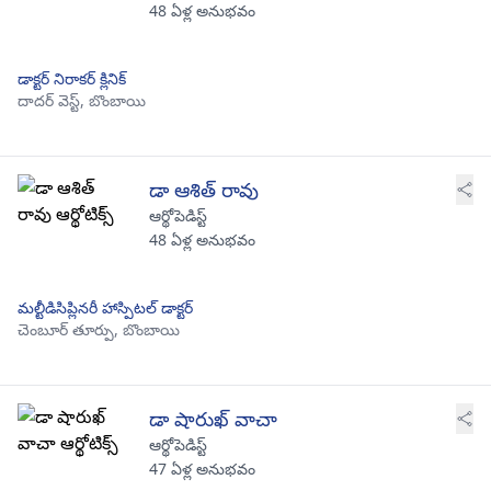
48 ఏళ్ల అనుభవం
డాక్టర్ నిరాకర్ క్లినిక్
దాదర్ వెస్ట్,
బొంబాయి
డా ఆశిత్ రావు
ఆర్థోపెడిస్ట్
48 ఏళ్ల అనుభవం
మల్టీడిసిప్లినరీ హాస్పిటల్ డాక్టర్
చెంబూర్ తూర్పు,
బొంబాయి
డా షారుఖ్ వాచా
ఆర్థోపెడిస్ట్
47 ఏళ్ల అనుభవం