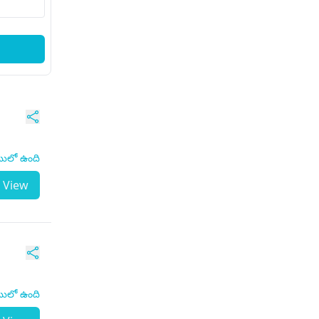
టులో ఉంది
View
టులో ఉంది