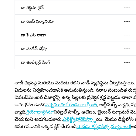
డా రిద్ధిమ జైన్
----
డా రజనీ ఫర్మానియా
----
డా కె ఎస్ రాణా
----
డా సందీప్ చోప్రా
----
డా తులేశ్వర్ సింగ్
----
నాడీ వ్యవస్థ మరియు మెదడు కలిసి నాడీ వ్యవస్థను ఏర్పరుస్తా
విధులను నిర్వహించడానికి అనుమతిస్తుంది. నరాల సంబంధిత రుగ్మ
డెవలప్‌మెంటల్ డిజార్డర్స్ ఉన్న పిల్లలకు ప్రత్యేక శ్రద్ధ పెట్టడం చాల
అనుభవం ఉంది:
వెన్నెముకలో కండరాల క్షీణత
, అల్జీమర్స్ వ్యాధి, ప
వ్యాధి,
గ్లియోబ్లాస్టోమా
సెరిబ్రల్ పాల్సీ, ఆటిజం, బ్రెయిన్ ట్యూమ
చేయమని అడగబడతారు.
ఎలెక్ట్రోఫోరేసిస్
స్థాయి. మేము ఢిల్లీల
కనుగొనడానికి ఇక్కడ క్లిక్ చేయండి
మెదడు శస్త్రచికిత్స
,
న్యూరాలజీ
ఆస