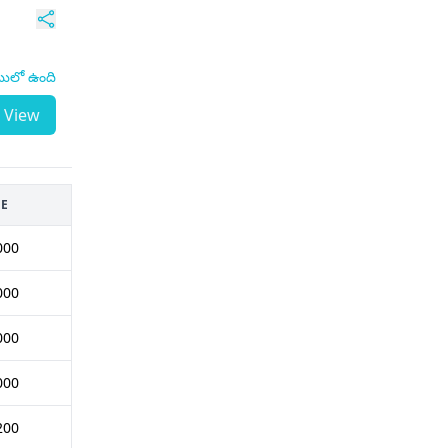
టులో ఉంది
View
EE
000
000
000
000
200