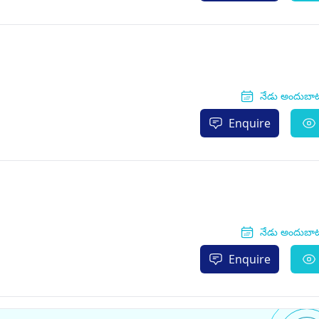
నేడు అందుబా
Enquire
నేడు అందుబా
Enquire