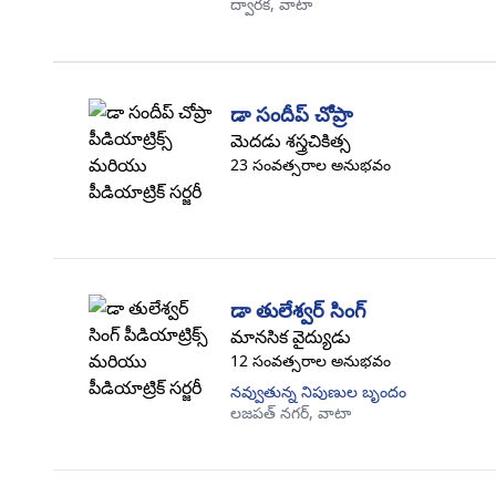
ద్వారక,
వాటా
డా సందీప్ చోప్రా
మెదడు శస్త్రచికిత్స
23 సంవత్సరాల అనుభవం
డా తులేశ్వర్ సింగ్
మానసిక వైద్యుడు
12 సంవత్సరాల అనుభవం
నవ్వుతున్న నిపుణుల బృందం
లజపత్ నగర్,
వాటా