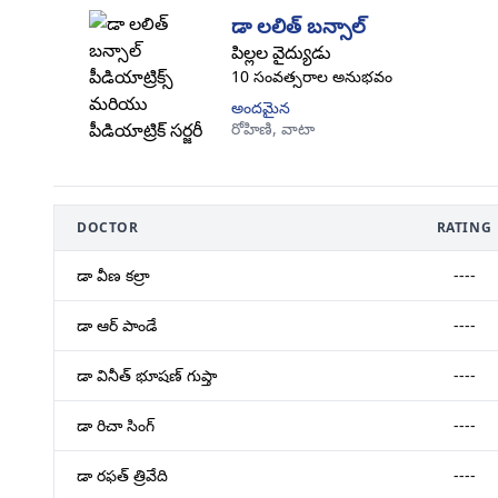
డా లలిత్ బన్సాల్
పిల్లల వైద్యుడు
10 సంవత్సరాల అనుభవం
అందమైన
రోహిణి,
వాటా
DOCTOR
RATING
డా వీణ కల్రా
----
డా ఆర్ పాండే
----
డా వినీత్ భూషణ్ గుప్తా
----
డా రిచా సింగ్
----
డా రఫత్ త్రివేది
----