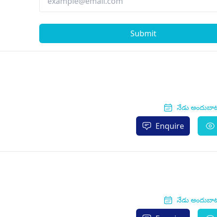
Submit
నేడు అందుబా
Enquire
నేడు అందుబా