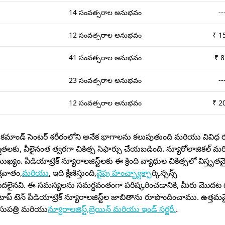
14 సంవత్సరాల అనుభవం
--
12 సంవత్సరాల అనుభవం
₹ 1
41 సంవత్సరాల అనుభవం
₹ 
23 సంవత్సరాల అనుభవం
--
12 సంవత్సరాల అనుభవం
₹ 2
యి. కమాండ్ సెంటర్ శరీరంలోని అనేక భాగాలను కలుపుతుంది మరియు వివిధ 
తలకు, వీలైనంత త్వరగా చికిత్స సిఫార్సు చేయబడింది. న్యూరోలాజికల్ 
ా ముఖ్యం. పీడియాట్రిక్ న్యూరాలజిస్ట్‌లకు ఈ క్రింది వ్యాధుల చికిత్సలో విస్తృ
క్షవాతం,
మరియు
, ఇది క్షీణిస్తుంది,
వైపు హంచ్బ్యాక్
పార్కిన్సన్స్
ర్ మొదలైనవి. ఈ సమస్యలను సమర్ధవంతంగా పరిష్కరించడానికి, మీరు మొదట దీ
ోని టాప్ టెన్ పీడియాట్రిక్ న్యూరాలజిస్ట్‌ల జాబితాను రూపొందించాము. ఉత్త
ుపత్రి మరియు
న్యూరాలజిస్ట్,
బ్రెయిన్ మరియు ఇండ్ సర్జరీ.
.