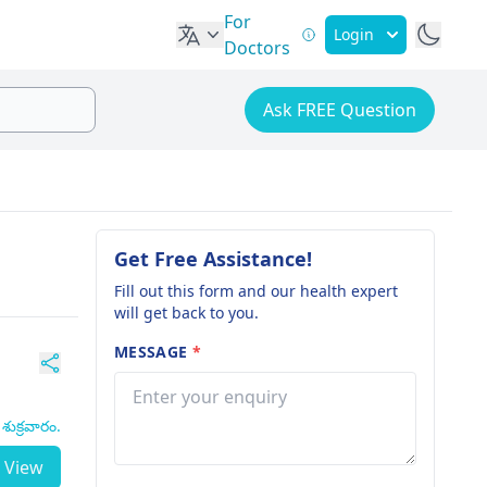
For
Login
Doctors
Ask FREE Question
Get Free Assistance!
Fill out this form and our health expert
will get back to you.
MESSAGE
*
ుక్రవారం.
View