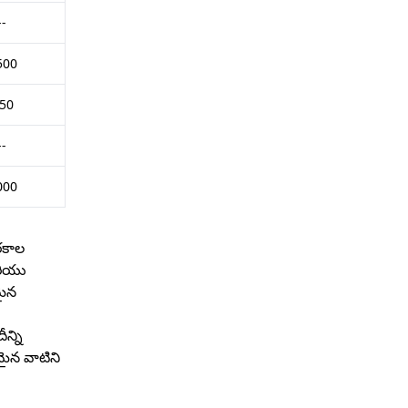
--
500
850
--
000
రకాల
మరియు
తమైన
న్ని
మమైన వాటిని