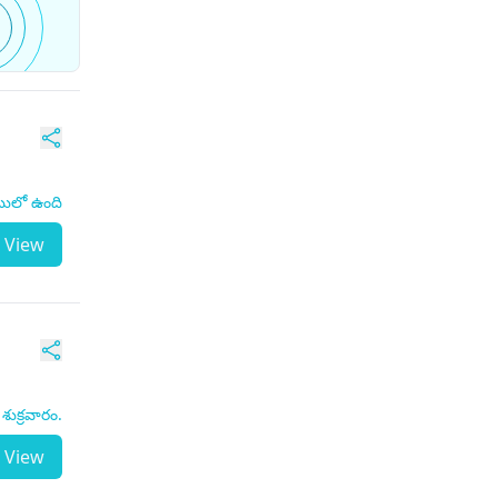
టులో ఉంది
View
ుక్రవారం.
View