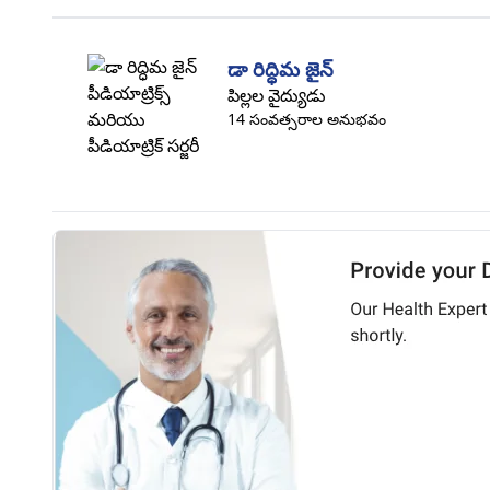
డా రిద్ధిమ జైన్
పిల్లల వైద్యుడు
14 సంవత్సరాల అనుభవం