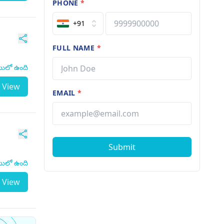
PHONE
*
+91
FULL NAME
*
టులో ఉంది
View
EMAIL
*
Submit
టులో ఉంది
View