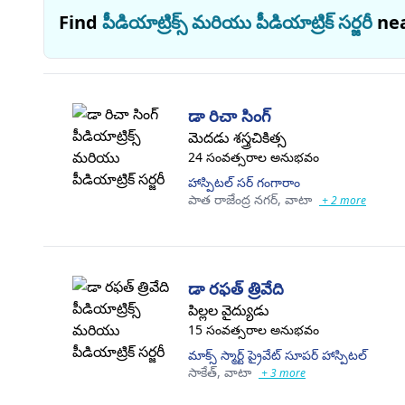
Find
పీడియాట్రిక్స్ మరియు పీడియాట్రిక్ సర్జరీ
ne
డా రిచా సింగ్
మెదడు శస్త్రచికిత్స
24 సంవత్సరాల అనుభవం
హాస్పిటల్ సర్ గంగారాం
పాత రాజేంద్ర నగర్,
వాటా
+ 2 more
డా రఫత్ త్రివేది
పిల్లల వైద్యుడు
15 సంవత్సరాల అనుభవం
మాక్స్ స్మార్ట్ ప్రైవేట్ సూపర్ హాస్పిటల్
సాకేత్,
వాటా
+ 3 more