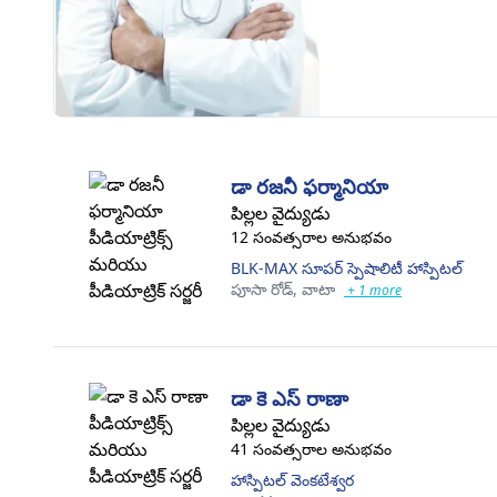
డా రజనీ ఫర్మానియా
పిల్లల వైద్యుడు
12 సంవత్సరాల అనుభవం
BLK-MAX సూపర్ స్పెషాలిటీ హాస్పిటల్
పూసా రోడ్,
వాటా
+ 1 more
డా కె ఎస్ రాణా
పిల్లల వైద్యుడు
41 సంవత్సరాల అనుభవం
హాస్పిటల్ వెంకటేశ్వర