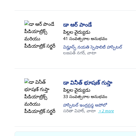
డా ఆర్ పాండే
పిల్లల వైద్యుడు
41 సంవత్సరాల అనుభవం
విమ్హాన్స్ నయతి స్పెషాలిటీ హాస్పిటల్
లజపత్ నగర్,
వాటా
డా వినీత్ భూషణ్ గుప్తా
పిల్లల వైద్యుడు
33 సంవత్సరాల అనుభవం
హాస్పిటల్ ఇంద్రప్రస్థ అపోలో
సరితా విహార్,
వాటా
+ 2 more