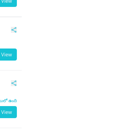
View
View
టులో ఉంది
View