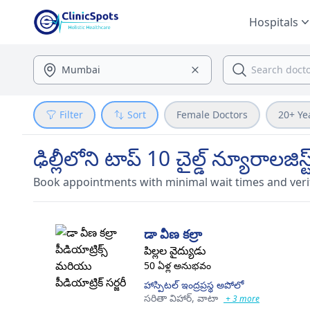
Hospitals
Filter
Sort
Female Doctors
20+ Ye
ఢిల్లీలోని టాప్ 10 చైల్డ్ న్యూరాలజ
Book appointments with minimal wait times and veri
డా వీణ కల్రా
పిల్లల వైద్యుడు
50 ఏళ్ల అనుభవం
హాస్పిటల్ ఇంద్రప్రస్థ అపోలో
సరితా విహార్,
వాటా
+ 3 more