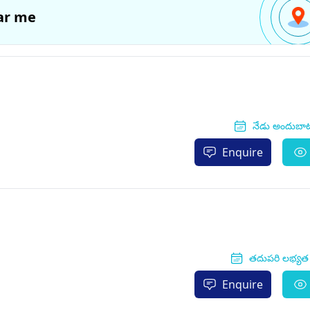
ar me
నేడు అందుబా
Enquire
తదుపరి లభ్యత శ
Enquire