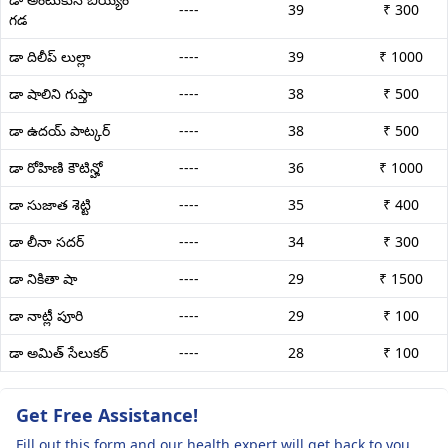
----
39
₹ 300
గడ
డా దిలీప్ లుల్లా
----
39
₹ 1000
డా షాలిని గుప్తా
----
38
₹ 500
డా ఉదయ్ పాట్కర్
----
38
₹ 500
డా రోహిణి కౌటిన్హో
----
36
₹ 1000
డా సుజాత శెట్టి
----
35
₹ 400
డా లీనా సదర్
----
34
₹ 300
డా నికితా షా
----
29
₹ 1500
డా నాట్లీ పూరి
----
29
₹ 100
డా అమిత్ సేలుకర్
----
28
₹ 100
Get Free Assistance!
Fill out this form and our health expert will get back to you.