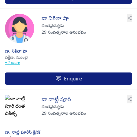
డా నికితా షా
దంతవైద్యుడు
29 సంవత్సరాల అనుభవం
డా. నికితా షా
దక్షిణ,
ముంబై
+ 1 more
Enquire
డా నాట్లీ పూరి
దంతవైద్యుడు
29 సంవత్సరాల అనుభవం
డా. నాట్లీ పూరీస్ క్లినిక్