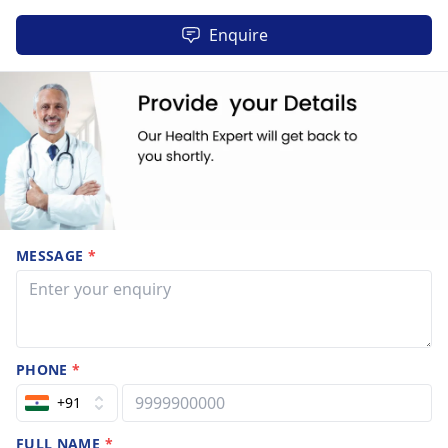
Enquire
MESSAGE
*
PHONE
*
+91
FULL NAME
*