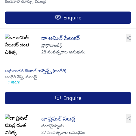
కండివాలి తూర్పు,
ముంబై
Enquire
డా అమిత్ సేలుకర్
ప్రోస్టోడాంటిస్ట్
28 సంవత్సరాల అనుభవం
అధునాతన డెంటల్ కాన్సెప్ట్స్ (అంధేరి)
అంధేరి వెస్ట్,
ముంబై
+ 1 more
Enquire
డా ప్రఫుల్ సబద్ర
దంతవైద్యుడు
27 సంవత్సరాల అనుభవం