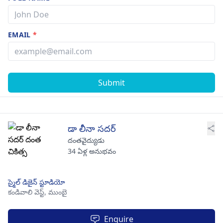
EMAIL
*
Submit
డా లీనా సదర్
దంతవైద్యుడు
34 ఏళ్ల అనుభవం
స్మైల్ డిజైన్ స్టూడియో
కండివాలి వెస్ట్,
ముంబై
Enquire