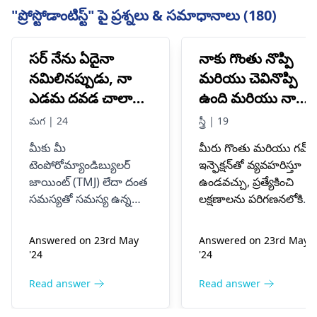
"ప్రోస్టోడాంటిస్ట్" పై ప్రశ్నలు & సమాధానాలు (180)
సర్ నేను ఏదైనా
నాకు గొంతు నొప్పి
నమిలినప్పుడు, నా
మరియు చెవినొప్పి
ఎడమ దవడ చాలా
ఉంది మరియు నా
బాధిస్తుంది, దయచేసి
చిగుళ్ళలో కొన్ని నల్లటి
మగ | 24
స్త్రీ | 19
ఏదైనా ఔషధం లేదా
మచ్చలు కనిపించాయి
మీకు మీ
మీరు గొంతు మరియు గమ్
పరిష్కారం
టెంపోరోమ్యాండిబ్యులర్
ఇన్ఫెక్షన్‌తో వ్యవహరిస్తూ
చెప్పగలరా?
జాయింట్ (TMJ) లేదా దంత
ఉండవచ్చు, ప్రత్యేకించి
సమస్యతో సమస్య ఉన్నట్లు
లక్షణాలను పరిగణనలోకి
అనిపిస్తుంది. సరైన రోగ
తీసుకుంటారు. మీ చిగుళ్ళపై
నిర్ధారణ మరియు చికిత్స
నల్లటి మచ్చలు చిగుళ్ల
Answered on 23rd May
Answered on 23rd May
కోసం దంతవైద్యుడు లేదా
వ్యాధిని సూచిస్తాయి, ఇది
'24
'24
నోటి శస్త్రచికిత్స నిపుణుడిని
తరచుగా బ్యాక్టీరియా లేదా
చూడటం ఉత్తమం. కఠినమైన
వైరల్ ఇన్ఫెక్షన్ల నుండి
Read answer
Read answer
ఆహారాలకు దూరంగా
వస్తుంది. మీ అసౌకర్యాన్ని