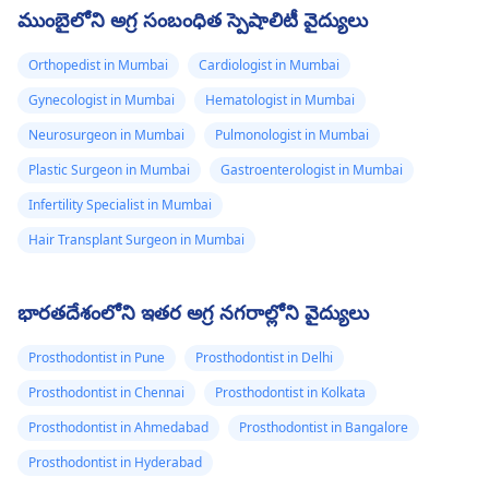
ఉండండి మరియు
తగ్గించడానికి, మీరు
ముంబైలోని అగ్ర సంబంధిత స్పెషాలిటీ వైద్యులు
ఇబుప్రోఫెన్ వంటి ఓవర్-ది-
గోరువెచ్చని సెలైన్ నీటితో
కౌంటర్ నొప్పి నివారణలను
పుక్కిలించడాన్ని
Orthopedist in Mumbai
Cardiologist in Mumbai
తీసుకోండి. దయచేసి a
ప్రయత్నించవచ్చు,
Gynecologist in Mumbai
Hematologist in Mumbai
సందర్శించండి
దంతవైద్యుడు
ఖచ్చితమైన
హైడ్రేటెడ్‌గా ఉండండి
సంరక్షణ కోసం త్వరలో.
మరియు ఒకరిని
Neurosurgeon in Mumbai
Pulmonologist in Mumbai
సంప్రదించవచ్చు
దంతవైద్యు
Plastic Surgeon in Mumbai
Gastroenterologist in Mumbai
చిగుళ్ళపై నల్లటి పాచెస్‌ని
Infertility Specialist in Mumbai
అంచనా వేయడానికి.
Hair Transplant Surgeon in Mumbai
భారతదేశంలోని ఇతర అగ్ర నగరాల్లోని వైద్యులు
Prosthodontist in Pune
Prosthodontist in Delhi
Prosthodontist in Chennai
Prosthodontist in Kolkata
Prosthodontist in Ahmedabad
Prosthodontist in Bangalore
Prosthodontist in Hyderabad