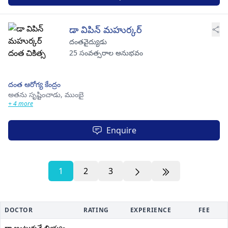
డా విపిన్ మహుర్కర్
దంతవైద్యుడు
25 సంవత్సరాల అనుభవం
దంత ఆరోగ్య కేంద్రం
అతను సృష్టించాడు,
ముంబై
+ 4 more
Enquire
1
2
3
DOCTOR
RATING
EXPERIENCE
FEE
డా అంటుకునే బియ్యం