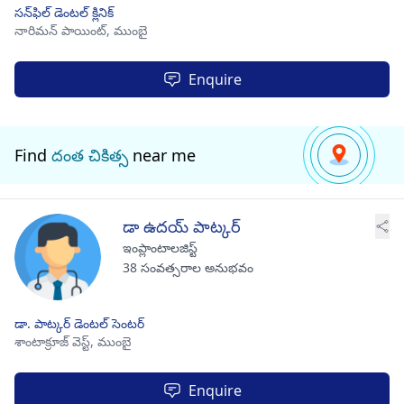
సన్‌ఫిల్ డెంటల్ క్లినిక్
నారిమన్ పాయింట్,
ముంబై
Enquire
Find
దంత చికిత్స
near me
డా ఉదయ్ పాట్కర్
ఇంప్లాంటాలజిస్ట్
38 సంవత్సరాల అనుభవం
డా. పాట్కర్ డెంటల్ సెంటర్
శాంటాక్రూజ్ వెస్ట్,
ముంబై
Enquire