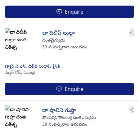
Enquire
డా దిలీప్ లుల్లా
దంతవైద్యుడు
39 సంవత్సరాల అనుభవం
డాక్టర్ ఎ.ఎస్. దిలీప్ లుల్లాస్ క్లినిక్
పెద్దర్ రోడ్,
ముంబై
Enquire
డా షాలిని గుప్తా
సౌందర్య/సౌందర్య దంతవైద్యుడు
38 సంవత్సరాల అనుభవం