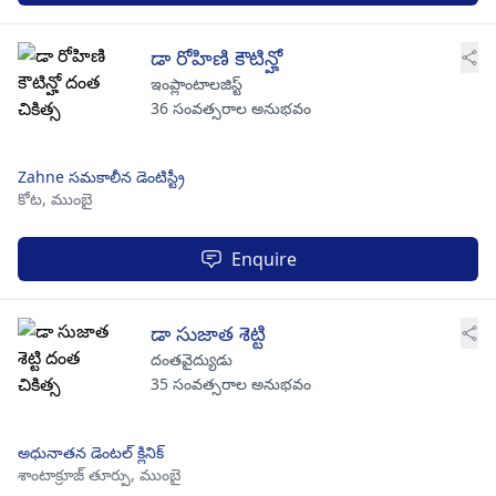
డా రోహిణి కౌటిన్హో
ఇంప్లాంటాలజిస్ట్
36 సంవత్సరాల అనుభవం
Zahne సమకాలీన డెంటిస్ట్రీ
కోట,
ముంబై
Enquire
డా సుజాత శెట్టి
దంతవైద్యుడు
35 సంవత్సరాల అనుభవం
అధునాతన డెంటల్ క్లినిక్
శాంటాక్రూజ్ తూర్పు,
ముంబై