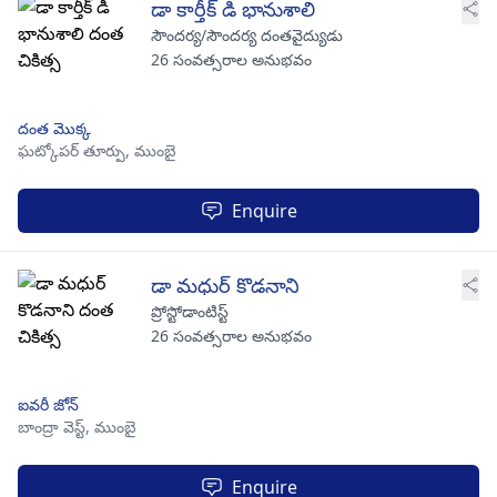
డా కార్తీక్ డి భానుశాలి
సౌందర్య/సౌందర్య దంతవైద్యుడు
26 సంవత్సరాల అనుభవం
దంత మొక్క
ఘట్కోపర్ తూర్పు,
ముంబై
Enquire
డా మధుర్ కొడనాని
ప్రోస్టోడాంటిస్ట్
26 సంవత్సరాల అనుభవం
ఐవరీ జోన్
బాంద్రా వెస్ట్,
ముంబై
Enquire