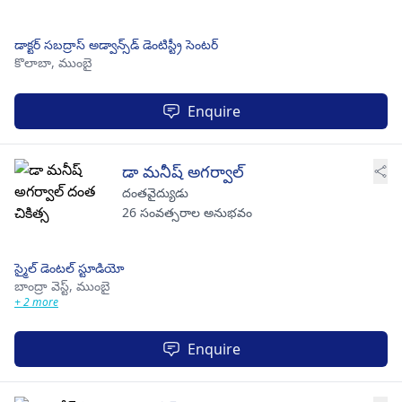
డాక్టర్ సబద్రాస్ అడ్వాన్స్‌డ్ డెంటిస్ట్రీ సెంటర్
కొలాబా,
ముంబై
Enquire
డా మనీష్ అగర్వాల్
దంతవైద్యుడు
26 సంవత్సరాల అనుభవం
స్మైల్ డెంటల్ స్టూడియో
బాంద్రా వెస్ట్,
ముంబై
+ 2 more
Enquire