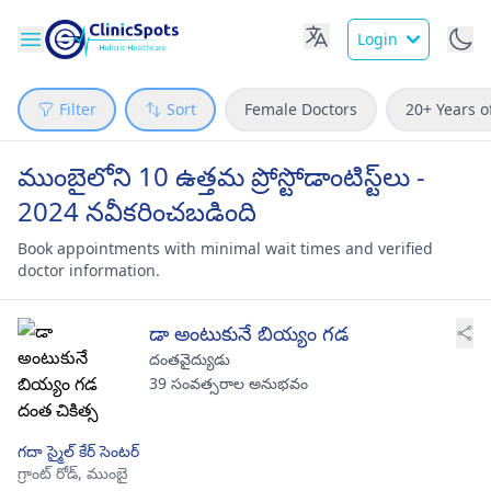
Login
Filter
Sort
Female Doctors
20+ Years o
ముంబైలోని 10 ఉత్తమ ప్రోస్టోడాంటిస్ట్‌లు -
2024 నవీకరించబడింది
Book appointments with minimal wait times and verified
doctor information.
డా అంటుకునే బియ్యం గడ
దంతవైద్యుడు
39 సంవత్సరాల అనుభవం
గదా స్మైల్ కేర్ సెంటర్
గ్రాంట్ రోడ్,
ముంబై