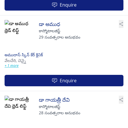
Enquire
డా అముధ
కాస్మోటాలజిస్ట్
29 సంవత్సరాల అనుభవం
అముదాస్ స్కిన్ కేర్ క్లినిక్
వేలచేరి,
చెన్నై
+ 1 more
Enquire
డా గాయత్రీ దేవి
కాస్మోటాలజిస్ట్
28 సంవత్సరాల అనుభవం