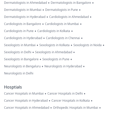
•
•
Dermatologists in Ahmedabad
Dermatologists in Bangalore
•
•
Dermatologists in Mumbai
Dermatologists in Pune
•
•
Dermatologists in Hyderabad
Cardiologists in Ahmedabad
•
•
Cardiologists in Bangalore
Cardiologists in Mumbai
•
•
Cardiologists in Pune
Cardiologists in Kolkata
•
•
Cardiologists in Hyderabad
Cardiologists in Chennai
•
•
•
Sexologists in Mumbai
Sexologists in Kolkata
Sexologists in Noida
•
•
Sexologists in Delhi
Sexologists in Ahmedabad
•
•
Sexologists in Bangalore
Sexologists in Pune
•
•
Neurologists in Bengaluru
Neurologists in Hyderabad
Neurologists in Delhi
Hosptials
•
•
Cancer Hospitals in Mumbai
Cancer Hospitals in Delhi
•
•
Cancer Hospitals in Hyderabad
Cancer Hospitals in Kolkata
•
•
Cancer Hospitals in Ahmedabad
Orthopedic Hospitals in Mumbai