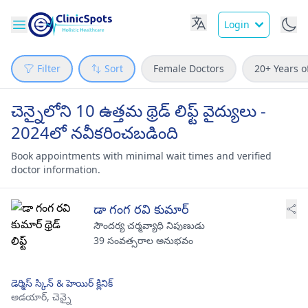
Login
Filter
Sort
Female Doctors
20+ Years o
చెన్నైలోని 10 ఉత్తమ థ్రెడ్ లిఫ్ట్ వైద్యులు -
2024లో నవీకరించబడింది
Book appointments with minimal wait times and verified
doctor information.
డా గంగ రవి కుమార్
సౌందర్య చర్మవ్యాధి నిపుణుడు
39 సంవత్సరాల అనుభవం
డెర్మిస్ స్కిన్ & హెయిర్ క్లినిక్
అడయార్,
చెన్నై