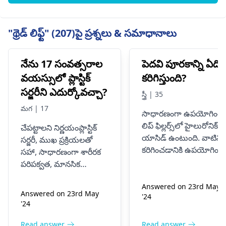
"థ్రెడ్ లిఫ్ట్" (207)పై ప్రశ్నలు & సమాధానాలు
నేను 17 సంవత్సరాల
పెదవి పూరకాన్ని ఏది
వయస్సులో ప్లాస్టిక్
కరిగిస్తుంది?
సర్జరీని ఎదుర్కోవచ్చా?
స్త్రీ | 35
మగ | 17
సాధారణంగా ఉపయోగించే
లిప్ ఫిల్లర్స్‌లో హైలురోనిక్
చేపట్టాలని నిర్ణయం
ప్లాస్టిక్
యాసిడ్ ఉంటుంది. వాటిని
సర్జరీ
, ముఖ ప్రక్రియలతో
కరిగించడానికి ఉపయోగించే
సహా, సాధారణంగా శారీరక
ఇంజెక్షన్లలో హైలురోనిడేస్ /
పరిపక్వత, మానసిక
హైలాస్ ఉంటుంది
సంసిద్ధత మరియు వైద్య
Answered on 23rd May
అవసరాలతో సహా కారకాల
Answered on 23rd May
'24
కలయికపై ఆధారపడి
'24
ఉంటుంది. చాలా మంది
ప్లాస్టిక్ సర్జన్లు రోగులకు
Read answer
Read answer