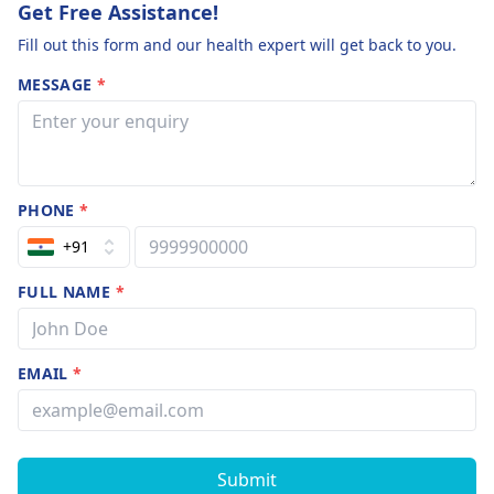
Get Free Assistance!
Fill out this form and our health expert will get back to you.
MESSAGE
*
PHONE
*
+91
FULL NAME
*
EMAIL
*
Submit