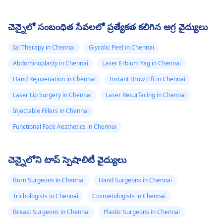
చెన్నైలో సంబంధిత సేవలలో ప్రత్యేకత కలిగిన అగ్ర వైద్యులు
Ial Therapy in Chennai
Glycolic Peel in Chennai
Abdominoplasty in Chennai
Laser Erbium Yag in Chennai
Hand Rejuvenation in Chennai
Instant Brow Lift in Chennai
Laser Lip Surgery in Chennai
Laser Resurfacing in Chennai
Injectable Fillers in Chennai
Functional Face Aesthetics in Chennai
చెన్నైలోని టాప్ స్పెషాలిటీ వైద్యులు
Burn Surgeons in Chennai
Hand Surgeons in Chennai
Trichologists in Chennai
Cosmetologists in Chennai
Breast Surgeons in Chennai
Plastic Surgeons in Chennai