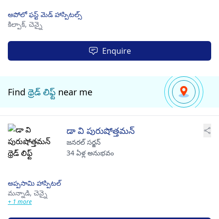
అపోలో ఫస్ట్ మెడ్ హాస్పిటల్స్
కిల్పాక్,
చెన్నై
Enquire
Find
థ్రెడ్ లిఫ్ట్
near me
డా వి పురుషోత్తమన్
జనరల్ సర్జన్
34 ఏళ్ల అనుభవం
అప్పసామి హాస్పిటల్
మన్నాడి,
చెన్నై
+ 1 more