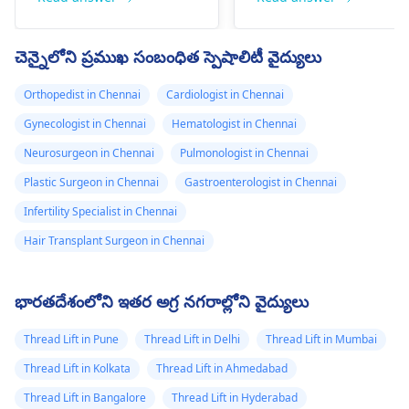
కనీసం 18 సంవత్సరాల
వయస్సు ఉండాలి లేదా
చెన్నైలోని ప్రముఖ సంబంధిత స్పెషాలిటీ వైద్యులు
కాస్మెటిక్ ప్రక్రియల కోసం
తల్లిదండ్రుల సమ్మతిని కలిగి
Orthopedist in Chennai
Cardiologist in Chennai
ఉండాలి. . అర్హత కలిగిన
Gynecologist in Chennai
Hematologist in Chennai
వారితో సంప్రదించడం
ముఖ్యం
ప్లాస్టిక్ సర్జన్
మీ
Neurosurgeon in Chennai
Pulmonologist in Chennai
ప్రత్యేక సందర్భాన్ని ఎవరు
Plastic Surgeon in Chennai
Gastroenterologist in Chennai
అంచనా వేయగలరు, మీ
Infertility Specialist in Chennai
ఆందోళనలు మరియు
లక్ష్యాలను చర్చించగలరు
Hair Transplant Surgeon in Chennai
మరియు మీ ప్రత్యేక
పరిస్థితుల ఆధారంగా తగిన
భారతదేశంలోని ఇతర అగ్ర నగరాల్లోని వైద్యులు
మార్గదర్శకత్వం
అందించగలరు.
Thread Lift in Pune
Thread Lift in Delhi
Thread Lift in Mumbai
Thread Lift in Kolkata
Thread Lift in Ahmedabad
Thread Lift in Bangalore
Thread Lift in Hyderabad