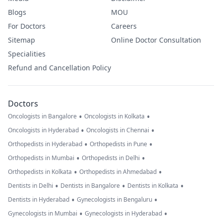
Blogs
MOU
For Doctors
Careers
Sitemap
Online Doctor Consultation
Specialities
Refund and Cancellation Policy
Doctors
•
•
Oncologists in Bangalore
Oncologists in Kolkata
•
•
Oncologists in Hyderabad
Oncologists in Chennai
•
•
Orthopedists in Hyderabad
Orthopedists in Pune
•
•
Orthopedists in Mumbai
Orthopedists in Delhi
•
•
Orthopedists in Kolkata
Orthopedists in Ahmedabad
•
•
•
Dentists in Delhi
Dentists in Bangalore
Dentists in Kolkata
•
•
Dentists in Hyderabad
Gynecologists in Bengaluru
•
•
Gynecologists in Mumbai
Gynecologists in Hyderabad