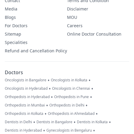
Contact
Terms and Condition
Media
Disclaimer
Blogs
MOU
For Doctors
Careers
Sitemap
Online Doctor Consultation
Specialities
Refund and Cancellation Policy
Doctors
•
•
Oncologists in Bangalore
Oncologists in Kolkata
•
•
Oncologists in Hyderabad
Oncologists in Chennai
•
•
Orthopedists in Hyderabad
Orthopedists in Pune
•
•
Orthopedists in Mumbai
Orthopedists in Delhi
•
•
Orthopedists in Kolkata
Orthopedists in Ahmedabad
•
•
•
Dentists in Delhi
Dentists in Bangalore
Dentists in Kolkata
•
•
Dentists in Hyderabad
Gynecologists in Bengaluru