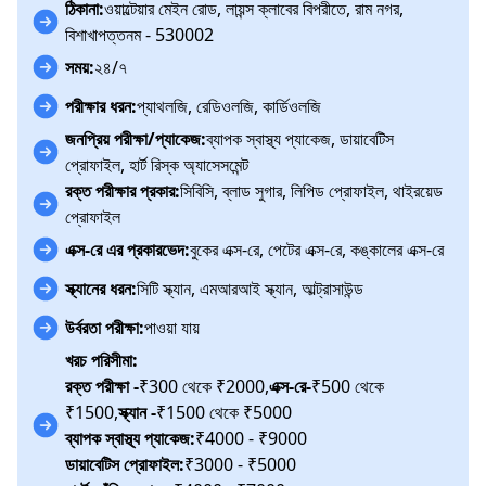
ঠিকানা:
ওয়াল্টেয়ার মেইন রোড, লায়ন্স ক্লাবের বিপরীতে, রাম নগর,
বিশাখাপত্তনম - 530002
সময়:
২৪/৭
পরীক্ষার ধরন:
প্যাথলজি, রেডিওলজি, কার্ডিওলজি
জনপ্রিয় পরীক্ষা/প্যাকেজ:
ব্যাপক স্বাস্থ্য প্যাকেজ, ডায়াবেটিস
প্রোফাইল, হার্ট রিস্ক অ্যাসেসমেন্ট
রক্ত পরীক্ষার প্রকার:
সিবিসি, ব্লাড সুগার, লিপিড প্রোফাইল, থাইরয়েড
প্রোফাইল
এক্স-রে এর প্রকারভেদ:
বুকের এক্স-রে, পেটের এক্স-রে, কঙ্কালের এক্স-রে
স্ক্যানের ধরন:
সিটি স্ক্যান, এমআরআই স্ক্যান, আল্ট্রাসাউন্ড
উর্বরতা পরীক্ষা:
পাওয়া যায়
খরচ পরিসীমা:
রক্ত পরীক্ষা -
₹300 থেকে ₹2000,
এক্স-রে-
₹500 থেকে
₹1500,
স্ক্যান -
₹1500 থেকে ₹5000
ব্যাপক স্বাস্থ্য প্যাকেজ:
₹4000 - ₹9000
ডায়াবেটিস প্রোফাইল:
₹3000 - ₹5000