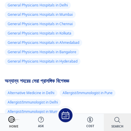
Following the
General Physicians Hospitals in Delhi
prescription
General Physicians Hospitals in Mumbai
guidelines to the let
is especially import
General Physicians Hospitals in Chennai
for Tramadol.
General Physicians Hospitals in Kolkata
General Physicians Hospitals in Ahmedabad
General Physicians Hospitals in Bangalore
General Physicians Hospitals in Hyderabad
অন্যান্য শহরের সেরা প্রাসঙ্গিক বিশেষজ্ঞ
Alternative Medicine in Delhi
Allergist/Immunologist in Pune
Allergist/Immunologist in Delhi
Allergist/Immunologist in Mumbai
Allergist/Immunologist in Chennai
ASK
COST
SEARCH
HOME
Allergist/Immunologist in Kolkata