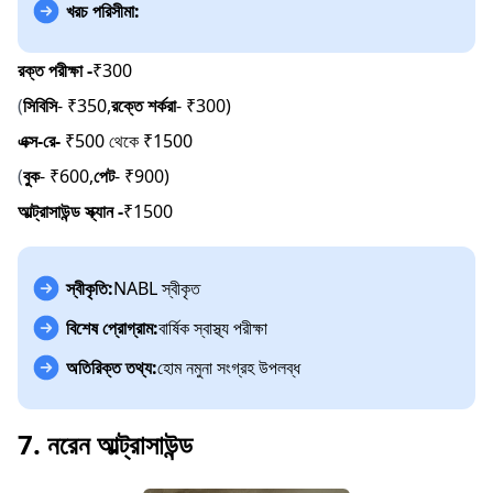
খরচ পরিসীমা:
রক্ত পরীক্ষা -
₹300
(
সিবিসি
- ₹350,
রক্তে শর্করা
- ₹300)
এক্স-রে-
₹500 থেকে ₹1500
(
বুক
- ₹600,
পেট
- ₹900)
আল্ট্রাসাউন্ড স্ক্যান -
₹1500
স্বীকৃতি:
NABL স্বীকৃত
বিশেষ প্রোগ্রাম:
বার্ষিক স্বাস্থ্য পরীক্ষা
অতিরিক্ত তথ্য:
হোম নমুনা সংগ্রহ উপলব্ধ
7. নরেন আল্ট্রাসাউন্ড