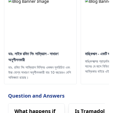
ডাঃ. লাইক রমিত সিং সাম্বিয়াল - সাধারণ
মাঙ্কিপক্স - একটি জনস্
অনুশীলনকারী
মাঙ্কিপক্সের প্রাদুর্ভ
সালের মে মাসে নিশ্চিত ক
ডাঃ. রমিত সিং সাম্বিয়াল দিল্লির একজন সুপরিচিত এবং
আফ্রিকার বাইরে এই প্রথ
উচ্চ যোগ্য সাধারণ অনুশীলনকারী যার 10 বছরেরও বেশি
এলাকায় ছড়িয়ে পড়ে
অভিজ্ঞতা রয়েছে।
অঞ্চলে কেস রিপোর্ট করা
Question and Answers
What happens if
Is Tramadol an