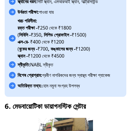
স্ক্যানের ধরন:
সিটি স্ক্যান, এমআরআই স্ক্যান, আল্ট্রাসাউন্ড
উর্বরতা পরীক্ষা:
পাওয়া যায়
খরচ পরিসীমা:
রক্ত পরীক্ষা -
₹250 থেকে ₹1800
(
সিবিসি -
₹350
, লিপিড প্রোফাইল -
₹1500)
এক্স-রে-
₹400 থেকে ₹1200
(
বুকের জন্য -
₹700
, কঙ্কালের জন্য -
₹1200
)
স্ক্যান -
₹1200 থেকে ₹4500
স্বীকৃতি:
NABL স্বীকৃত
বিশেষ প্রোগ্রাম:
প্রবীণ নাগরিকদের জন্য স্বাস্থ্য পরীক্ষা প্যাকেজ
অতিরিক্ত তথ্য:
হোম নমুনা সংগ্রহ উপলব্ধ
6. মেডবায়োটিকা ডায়াগনস্টিক সেন্টার