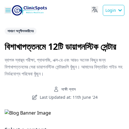
Login
সাধারণ অনুশীলনকারীদের
বিশাখাপত্তনমে 12টি ডায়াগনস্টিক সেন্টার
ব্যাপক স্বাস্থ্য পরীক্ষা, প্যাথলজি, এক্স-রে এবং আরও অনেক কিছুর জন্য
বিশাখাপত্তনমের সেরা ডায়াগনস্টিক সেন্টারগুলি খুঁজুন। আমাদের বিস্তারিত গাইড সহ
নির্ভরযোগ্য পরিষেবা খুঁজুন।
সাক্ষী প্লাস
Last Updated at: 11th June '24