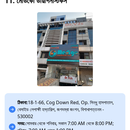
11. মেডিকো ডায়াগনস্টিকস
ঠিকানা:
18-1-66, Cog Down Red, Op. সিন্ধু হাসপাতাল,
বেসাইড লেপাক্ষী হস্তশিল্প, জগদম্বা জংশন, বিশাখাপত্তনম -
530002
সময়:
সোমবার থেকে শনিবার, সকাল 7:00 AM থেকে 8:00 PM;