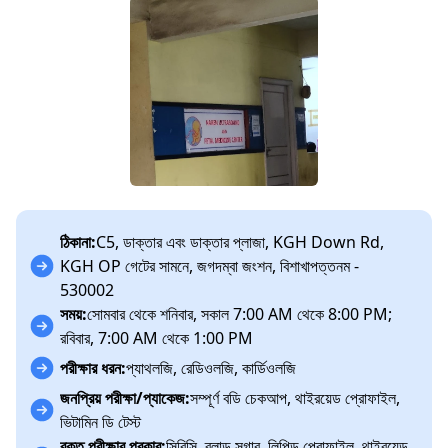
ঠিকানা:
C5, ডাক্তার এবং ডাক্তার প্লাজা, KGH Down Rd,
KGH OP গেটের সামনে, জগদম্বা জংশন, বিশাখাপত্তনম -
530002
সময়:
সোমবার থেকে শনিবার, সকাল 7:00 AM থেকে 8:00 PM;
রবিবার, 7:00 AM থেকে 1:00 PM
পরীক্ষার ধরন:
প্যাথলজি, রেডিওলজি, কার্ডিওলজি
জনপ্রিয় পরীক্ষা/প্যাকেজ:
সম্পূর্ণ বডি চেকআপ, থাইরয়েড প্রোফাইল,
ভিটামিন ডি টেস্ট
রক্ত পরীক্ষার প্রকার:
সিবিসি, ব্লাড সুগার, লিপিড প্রোফাইল, থাইরয়েড