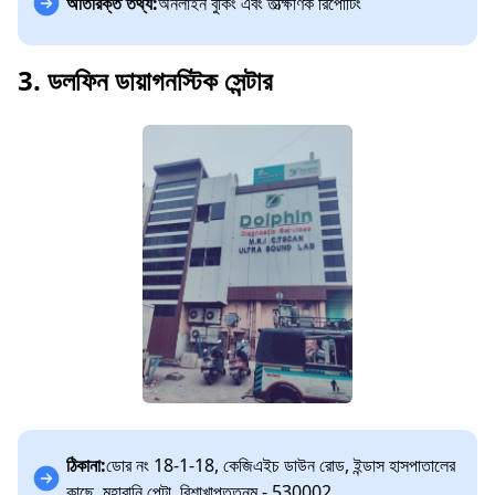
অতিরিক্ত তথ্য:
অনলাইন বুকিং এবং তাত্ক্ষণিক রিপোর্টিং
3. ডলফিন ডায়াগনস্টিক সেন্টার
ঠিকানা:
ডোর নং 18-1-18, কেজিএইচ ডাউন রোড, ইন্ডাস হাসপাতালের
কাছে, মহারানি পেটা, বিশাখাপত্তনম - 530002