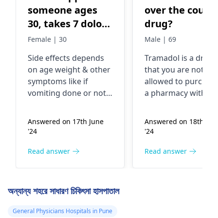
someone ages
over the count
30, takes 7 dolo
drug?
650 at a time?
Female | 30
Male | 69
Side effects depends
Tramadol is a drug
on age weight & other
that you are not
symptoms like if
allowed to purchase
vomiting done or not .
a pharmacy withou
Kindly visit nearby
the prescription of 
local doctor for
medical professiona
Answered on 17th June
Answered on 18th Jun
detailed physical
This drug is used fo
'24
'24
examination.
easing moderate or
severe pain. The m
Read answer
Read answer
common side effect
may be feeling sick,
being dizzy, and
অন্যান্য শহরে সাধারণ চিকিৎসা হাসপাতাল
having your bowels
become blocked.
General Physicians Hospitals in Pune