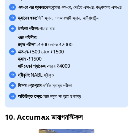
এক্স-রে এর প্রকারভেদ:
বুকের এক্স-রে, পেটের এক্স-রে, কঙ্কালের এক্স-রে
স্ক্যানের ধরন:
সিটি স্ক্যান, এমআরআই স্ক্যান, আল্ট্রাসাউন্ড
উর্বরতা পরীক্ষা:
পাওয়া যায়
খরচ পরিসীমা:
রক্ত পরীক্ষা -
₹300 থেকে ₹2000
এক্স-রে-
₹500 থেকে ₹1500
স্ক্যান -
₹1500
হার্ট হেলথ প্যাকেজ -
প্রায় ₹4000
স্বীকৃতি:
NABL স্বীকৃত
বিশেষ প্রোগ্রাম:
বার্ষিক স্বাস্থ্য পরীক্ষা
অতিরিক্ত তথ্য:
হোম নমুনা সংগ্রহ উপলব্ধ
10. Accumax ডায়াগনস্টিকস