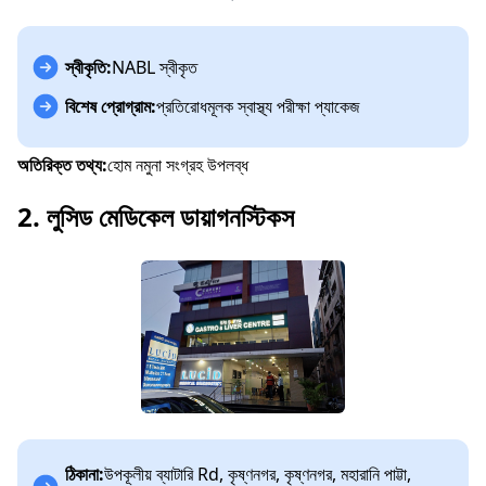
স্বীকৃতি:
NABL স্বীকৃত
বিশেষ প্রোগ্রাম:
প্রতিরোধমূলক স্বাস্থ্য পরীক্ষা প্যাকেজ
অতিরিক্ত তথ্য:
হোম নমুনা সংগ্রহ উপলব্ধ
2. লুসিড মেডিকেল ডায়াগনস্টিকস
ঠিকানা:
উপকূলীয় ব্যাটারি Rd, কৃষ্ণনগর, কৃষ্ণনগর, মহারানি পাট্টা,