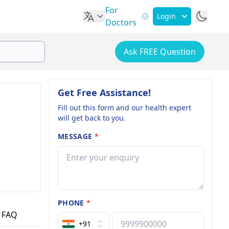
For
Login
Doctors
Ask FREE Question
Get Free Assistance!
Fill out this form and our health expert
will get back to you.
MESSAGE
*
PHONE
*
FAQ
+91