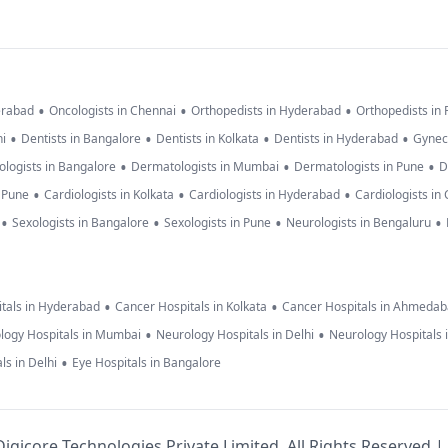
•
•
•
erabad
Oncologists in Chennai
Orthopedists in Hyderabad
Orthopedists in
•
•
•
•
hi
Dentists in Bangalore
Dentists in Kolkata
Dentists in Hyderabad
Gynec
•
•
•
logists in Bangalore
Dermatologists in Mumbai
Dermatologists in Pune
D
•
•
•
n Pune
Cardiologists in Kolkata
Cardiologists in Hyderabad
Cardiologists in
•
•
•
•
Sexologists in Bangalore
Sexologists in Pune
Neurologists in Bengaluru
•
•
tals in Hyderabad
Cancer Hospitals in Kolkata
Cancer Hospitals in Ahmeda
•
•
logy Hospitals in Mumbai
Neurology Hospitals in Delhi
Neurology Hospitals 
•
ls in Delhi
Eye Hospitals in Bangalore
igicore Technologies Private Limited. All Rights Reserved |