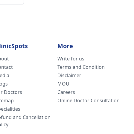
linicSpots
More
bout
Write for us
ontact
Terms and Condition
edia
Disclaimer
logs
MOU
or Doctors
Careers
itemap
Online Doctor Consultation
ecialities
efund and Cancellation
licy