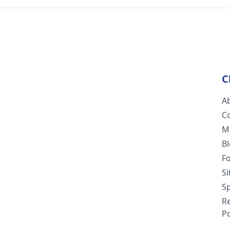
C
A
C
M
B
F
S
Sp
R
Po