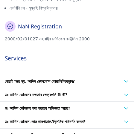
এমবিবিএস - মুম্বাই বিশ্ববিদ্যালয়
NaN Registration
2000/02/01027 মহারাষ্ট্র মেডিকেল কাউন্সিল 2000
Services
হোয়াট অরে ড্র. আশিষ ভোসলে'স কোয়ালিফিকেশন্স?
ডঃ আশিস ভোঁসলের দক্ষতার ক্ষেত্রগুলি কী কী?
ডঃ আশিস ভোঁসলের কত বছরের অভিজ্ঞতা আছে?
ডঃ আশিস ভোঁসলে কোন হাসপাতাল/ক্লিনিক পরিদর্শন করেন?