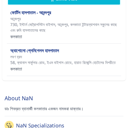
ফোর্টিস হাসপাতাল - আনন্দপুর
আনন্দপুর
730, ইস্টার্ন মেট্রোপলিটন বাইপাস, আনন্দপুর, কলকাতা ইন্টারন্যাশনাল স্কুলের কাছে
এবং রুবি হাসপাতালের কাছে
কলকাতা
অ্যাপোলো গ্লেনিগেলস হাসপাতাল
লবণ হ্রদ
58, ক্যানাল সার্কুলার রোড, ইএম বাইপাস রোডে, হায়াত রিজেন্সি হোটেলের বিপরীতে
কলকাতা
About NaN
ডাঃ শিবব্রত ব্যানার্জী কলকাতার একজন নামকরা ডাক্তার।
NaN Specializations