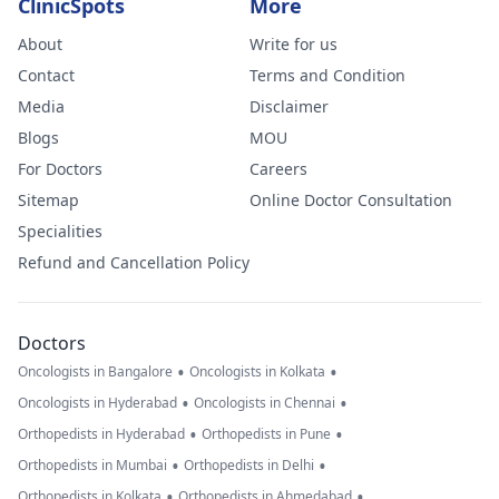
ClinicSpots
More
About
Write for us
Contact
Terms and Condition
Media
Disclaimer
Blogs
MOU
For Doctors
Careers
Sitemap
Online Doctor Consultation
Specialities
Refund and Cancellation Policy
Doctors
•
•
Oncologists in Bangalore
Oncologists in Kolkata
•
•
Oncologists in Hyderabad
Oncologists in Chennai
•
•
Orthopedists in Hyderabad
Orthopedists in Pune
•
•
Orthopedists in Mumbai
Orthopedists in Delhi
•
•
Orthopedists in Kolkata
Orthopedists in Ahmedabad