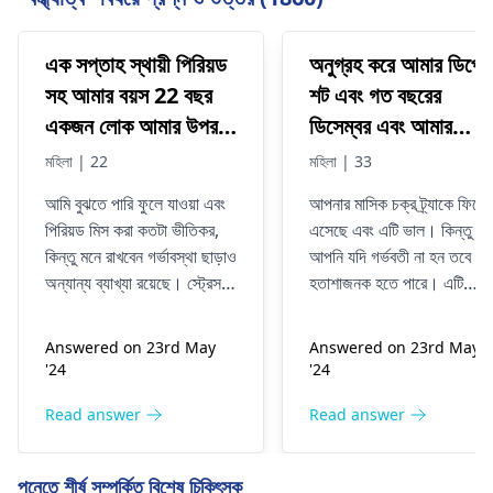
এক সপ্তাহ স্থায়ী পিরিয়ড
অনুগ্রহ করে আমার ডিপো
সহ আমার বয়স 22 বছর
শট এবং গত বছরের
একজন লোক আমার উপর
ডিসেম্বর এবং আমার
জোর করার চেষ্টা করছিল
পিরিয়ড জানুয়ারিতে ফিরে
মহিলা | 22
মহিলা | 33
কিন্তু সে সেক্স করতে
আসে এখন পর্যন্ত 28
আমি বুঝতে পারি ফুলে যাওয়া এবং
আপনার মাসিক চক্র ট্র্যাকে ফিরে
পারেনি কিন্তু সে আমার
দিনের চক্রের দৈর্ঘ্যের সাথে
পিরিয়ড মিস করা কতটা ভীতিকর,
এসেছে এবং এটি ভাল। কিন্তু
উপর একটি প্রি-কাম ছেড়ে
কিন্তু আমি গর্ভবতী হতে
কিন্তু মনে রাখবেন গর্ভাবস্থা ছাড়াও
আপনি যদি গর্ভবতী না হন তবে এট
দিয়েছে এবং আমি গর্ভবতী
পারছি না
অন্যান্য ব্যাখ্যা রয়েছে। স্ট্রেস,
হতাশাজনক হতে পারে। এটি
বোধ করছি কারণ আমি
ওজনে পরিবর্তন বা হরমোনের
আপনার ডিম্বস্ফোটন বা আপনার
ভারসাম্যহীনতার মতো বিষয়গুলিও
সঙ্গীর বীর্যের সমস্যার কারণে হতে
আমার মাসিক দেখিনি আমি
Answered on 23rd May
Answered on 23rd May
আপনার চক্রের সাথে বিশৃঙ্খলা
পারে। স্ট্রেস, খুব বেশি ওজন
কীভাবে আমার পিরিয়ডের
'24
'24
করতে পারে। প্রি-কাম সম্পর্কে
বাড়ানো বা হারানো, এবং স্বাস্থ্য
জন্য টেস্ট কিট ছাড়াই
আপনার প্রশ্ন হিসাবে, এটি
সমস্যাও প্রভাব ফেলতে পারে।
Read answer
Read answer
উপরের কাউন্টার দিয়ে পরীক্ষা
সাধারণত নিজে থেকে গর্ভাবস্থার
আপনার ডিম্বস্ফোটন ট্র্যাক করুন,
করতে পারি আমি ফোলা
দিকে পরিচালিত করে না। যাইহোক,
একটি স্বাস্থ্যকর ওজন বজায় রাখুন
পুনেতে শীর্ষ সম্পর্কিত বিশেষ চিকিৎসক