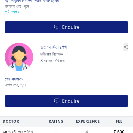
শ্রী আয়ুর্বেদ ক্লিনিক অ্যান্ড রিসার্চ সেন্টার
মঙ্গলবার পেঠ,
পুনে
+ 1 more
Enquire
ডাঃ আসিয়া শেখ
স্ত্রীরোগ বিশেষজ্ঞ
8 বছরের অভিজ্ঞতা
শেখ হাসপাতাল
গণেশ পেঠ,
পুনে
Enquire
DOCTOR
RATING
EXPERIENCE
FEE
ডাঃ ভারতী ধোরাপাতিল
----
41
₹ 600