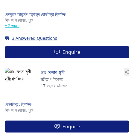
বেদসুমান আয়ুর্বেদ বন্ধ্যাত্ব যৌনবিদ্যা ক্লিনিক
পিম্পল সওদাগর,
পুনে
+ 2 more
3 Answered Questions
Enquire
ডাঃ রেশমা মৃগী
স্ত্রীরোগ বিশেষজ্ঞ
17 বছরের অভিজ্ঞতা
হেলথস্প্রিং ক্লিনিক
পিম্পল সওদাগর,
পুনে
Enquire