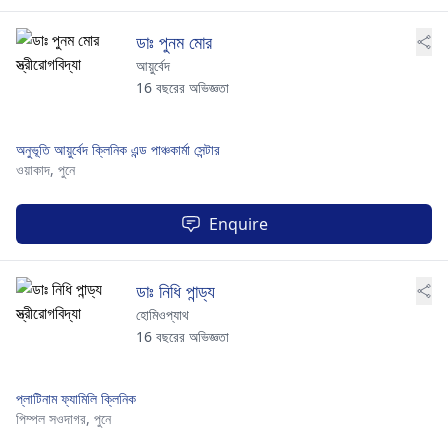
ডাঃ পুনম মোর
আয়ুর্বেদ
16 বছরের অভিজ্ঞতা
অনুভূতি আয়ুর্বেদ ক্লিনিক এন্ড পাঞ্চকার্মা সেন্টার
ওয়াকাদ,
পুনে
Enquire
ডাঃ নিধি পান্ড্য
হোমিওপ্যাথ
16 বছরের অভিজ্ঞতা
প্লাটিনাম ফ্যামিলি ক্লিনিক
পিম্পল সওদাগর,
পুনে