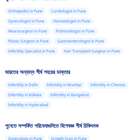
অনুভব করছি কিন্তু পিরিয়ড
যদি আপনি চিন্তিত হন, আপনার
এবং একটি দেখুন
স্ত্রীরোগ
দোকান থেকে একটি গর্ভাবস্থা
বিশেষজ্ঞ
নিয়মিত
বের হচ্ছে না
Orthopedist in Pune
Cardiologist in Pune
পরীক্ষার কিট কিনে নিজের জন্য
Gynecologist in Pune
Hematologist in Pune
পরীক্ষা করা উচিত।
Neurosurgeon in Pune
Pulmonologist in Pune
Plastic Surgeon in Pune
Gastroenterologist in Pune
Infertility Specialist in Pune
Hair Transplant Surgeon in Pune
ভারতের অন্যান্য শীর্ষ শহরের ডাক্তার
Infertility in Delhi
Infertility in Mumbai
Infertility in Chennai
Infertility in Kolkata
Infertility in Bangalore
Infertility in Hyderabad
পুনেতে সম্পর্কিত পরিষেবাগুলিতে বিশেষজ্ঞ শীর্ষ চিকিৎসক
Gynecology in Pune
Growth Scan in Pune