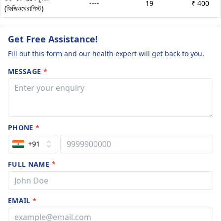
----
19
₹ 400
(ফিজিওথেরাপিস্ট)
Get Free Assistance!
Fill out this form and our health expert will get back to you.
MESSAGE
*
PHONE
*
+91
FULL NAME
*
EMAIL
*