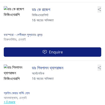
ডাঃ কে রাজেশ
ফিজিওথেরাপিস্ট
16 বছরের অভিজ্ঞতা
বনস্পেরো - পেশীবহুল সুস্থতার কেন্দ্র
তিরুবনমিউর,
চেন্নাই
Enquire
ডাঃ শিবপালন থ্যাগরাজন
অর্থোপেডিক
16 বছরের অভিজ্ঞতা
প্রাইম কেয়ার নার্সিং হোম
আদমবাক্কাম,
চেন্নাই
+ 5 more