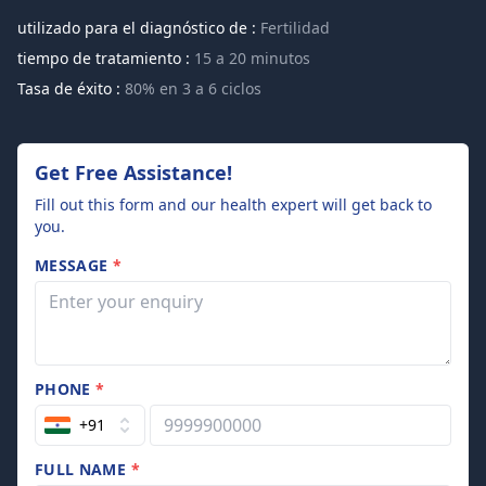
utilizado para el diagnóstico de :
Fertilidad
tiempo de tratamiento :
15 a 20 minutos
Tasa de éxito :
80% en 3 a 6 ciclos
Get Free Assistance!
Fill out this form and our health expert will get back to
you.
MESSAGE
*
PHONE
*
+91
FULL NAME
*