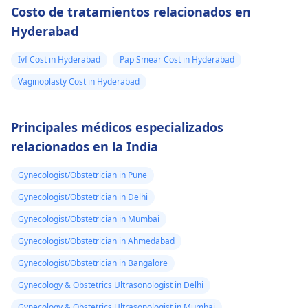
Costo de tratamientos relacionados en
tratamiento adicional.
frecuencia, entonces
tal vez hable con
Hyderabad
un
ginecólogo
sobre la
cosas para asegurars
Ivf Cost in Hyderabad
Pap Smear Cost in Hyderabad
de que todo esté bien
Vaginoplasty Cost in Hyderabad
Principales médicos especializados
relacionados en la India
Gynecologist/Obstetrician in Pune
Gynecologist/Obstetrician in Delhi
Gynecologist/Obstetrician in Mumbai
Gynecologist/Obstetrician in Ahmedabad
Gynecologist/Obstetrician in Bangalore
Gynecology & Obstetrics Ultrasonologist in Delhi
Gynecology & Obstetrics Ultrasonologist in Mumbai