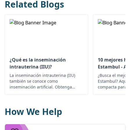
Related Blogs
¿Qué es la inseminación
10 mejores ho
intrauterina (IIU)?
Estambul - Ac
La inseminación intrauterina (IIU)
¿Busca el mejor 
también se conoce como
Estambul? Aquí h
inseminación artificial. Obtenga
compacta para u
todos los detalles sobre el
mejores hospita
tratamiento de IIU con el proceso
completo, usos y riesgos.
How We Help