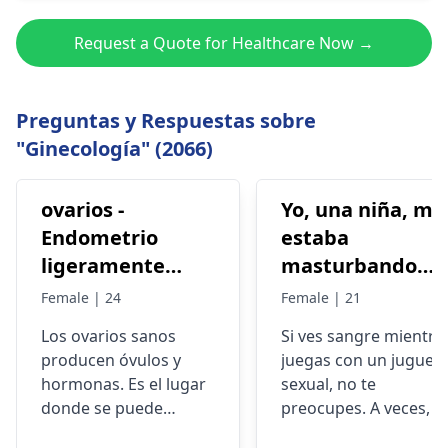
Request a Quote for Healthcare Now →
Preguntas y Respuestas sobre
"Ginecología" (2066)
ovarios -
Yo, una niña, me
Endometrio
estaba
ligeramente
masturbando
grueso
con un juguete
Female | 24
Female | 21
pero de repente
Los ovarios sanos
Si ves sangre mientra
comencé a
producen óvulos y
juegas con un juguet
sangrar y la
hormonas. Es el lugar
sexual, no te
sangre no era ni
donde se puede
preocupes. A veces, n
grande ni
desarrollar un óvulo
usar suficiente