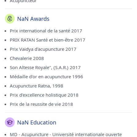
Acupuncteur
de l'Open International University Medicina Alternativa Sri
Lanka en 1994 et son doctorat - acupuncture de l'Open
International University Medicina Alternativa Sri Lanka en
NaN Awards
1996. Il exerce actuellement au Care Center d'Andheri West
(Mumbai). Il est membre du M.M.A, du MITBCCT (Royaume-
Prix ​​international de la santé 2017
Uni), du FRCP, du M.I.M.Ac.S et de l'IMBA.
PRIX RATAN Santé et bien-être 2017
Prix ​​Vaidya d'acupuncture 2017
Chevalerie 2008
Son Altesse Royale", (S.A.R.) 2017
Médaille d'or en acupuncture 1996
Acupuncture Ratna, 1998
Prix ​​d'excellence holistique 2018
Prix ​​de la reussite de vie 2018
NaN Education
MD - Acupuncture - Université internationale ouverte