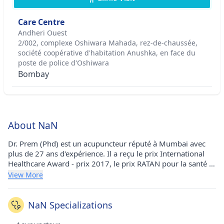
Care Centre
Andheri Ouest
2/002, complexe Oshiwara Mahada, rez-de-chaussée,
société coopérative d'habitation Anushka, en face du
poste de police d'Oshiwara
Bombay
About NaN
Dr. Prem (Phd) est un acupuncteur réputé à Mumbai avec
plus de 27 ans d'expérience. Il a reçu le prix International
Healthcare Award - prix 2017, le prix RATAN pour la santé et
le bien-être - prix 2017, le prix Acupuncture Vaidya - prix
View More
2017, le prix Knighthood - 2008, Son Altesse Royale "
(S.A.R.) - prix 2017, médaille d'or en acupuncture - Prix ​​
1996, Acupuncture Ratna, - prix 1998, prix d'excellence
NaN Specializations
holistique - 2018 et prix pour l'ensemble de sa carrière -
2018. Il a poursuivi son doctorat en médecine - acupuncture