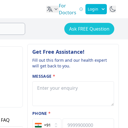
For
Login
Doctors
Ask FREE Question
Get Free Assistance!
Fill out this form and our health expert
will get back to you.
MESSAGE
*
PHONE
*
FAQ
+91