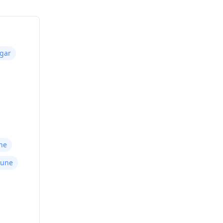
agar
une
Pune