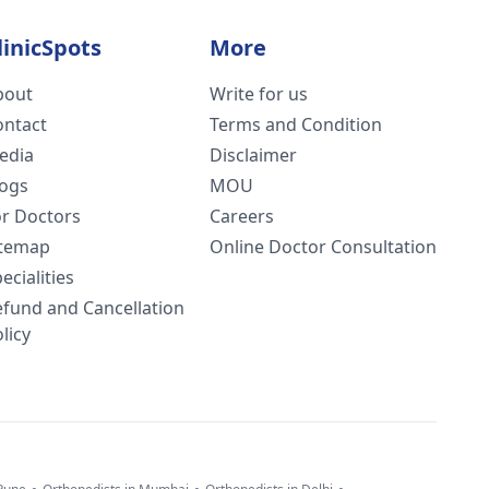
linicSpots
More
bout
Write for us
ontact
Terms and Condition
edia
Disclaimer
logs
MOU
or Doctors
Careers
itemap
Online Doctor Consultation
ecialities
efund and Cancellation
licy