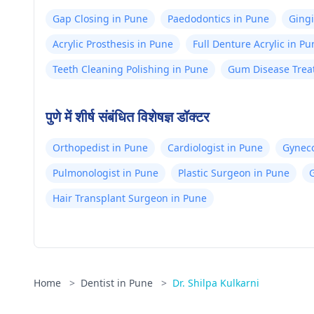
Gap Closing in Pune
Paedodontics in Pune
Gingi
Acrylic Prosthesis in Pune
Full Denture Acrylic in Pu
Teeth Cleaning Polishing in Pune
Gum Disease Trea
पुणे में शीर्ष संबंधित विशेषज्ञ डॉक्टर
Orthopedist in Pune
Cardiologist in Pune
Gyneco
Pulmonologist in Pune
Plastic Surgeon in Pune
G
Hair Transplant Surgeon in Pune
Home
>
Dentist in Pune
>
Dr. Shilpa Kulkarni