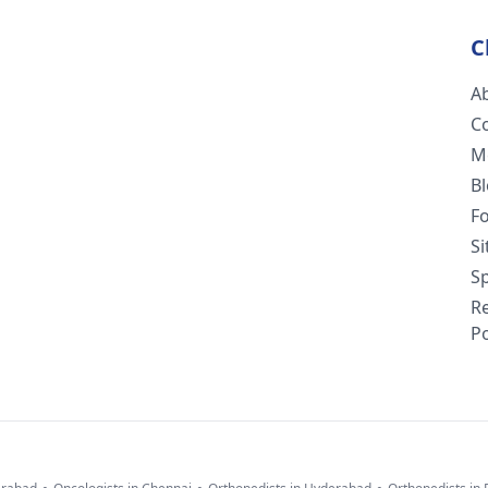
C
A
C
M
B
F
S
Sp
R
Po