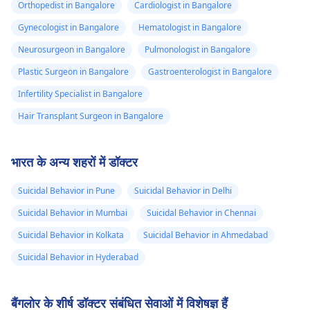
भागा क्योंकि उसने कहा
Orthopedist in Bangalore
Cardiologist in Bangalore
अधिक आराम करना चाहिए,
आपकी मदद कर सकते हैं।
कि वह बैठ नहीं सकता,
Gynecologist in Bangalore
Hematologist in Bangalore
पर्याप्त पानी पीना चाहिए और
उसने जोर से धक्का देना
अपने फोन से ब्रेक लेना
Neurosurgeon in Bangalore
Pulmonologist in Bangalore
शुरू कर दिया और केवल
चाहिए। कुछ गहरी साँसें अंदर-
Plastic Surgeon in Bangalore
Gastroenterologist in Bangalore
गंभीर परिणामों के बारे में
बाहर लेने से उसे शांत होने में
Infertility Specialist in Bangalore
सोच रहा था, वह सीधे
मदद मिल सकती है। आपको
इन लक्षणों के बारे में तुरंत अपने
नहीं सोच सका, वह खो
Hair Transplant Surgeon in Bangalore
पारिवारिक डॉक्टर को बताना
गया था। उन्होंने कहा कि
चाहिए।
उनका दिमाग अराजकता
भारत के अन्य शहरों में डॉक्टर
और बुरे विचारों की ओर
Suicidal Behavior in Pune
Suicidal Behavior in Delhi
आकर्षित था और इन
प्रभावों के कारण उन्हें
Suicidal Behavior in Mumbai
Suicidal Behavior in Chennai
पैनिक अटैक आया। ठीक
Suicidal Behavior in Kolkata
Suicidal Behavior in Ahmedabad
है, डॉक्टर, समाधान क्या
Suicidal Behavior in Hyderabad
है? आप क्या कर रहे हो?
बैंगलोर के शीर्ष डॉक्टर संबंधित सेवाओं में विशेषज्ञ हैं