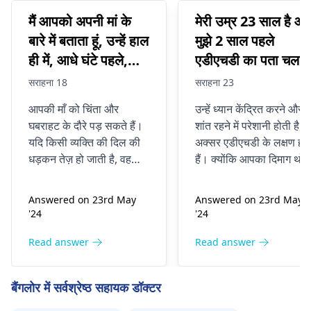
मैं आपको अपनी मां के
मेरी उम्र 23 साल है औ
बारे में बताता हूं, उन्हें हाल
मुझे 2 साल पहले
ही में, आधे घंटे पहले,
एडीएचडी का पता चला
आंखों की बीमारी शुरू
था। मुझे ध्यान केंद्रित
सराहना 18
सराहना 23
हुई, वह लंबे समय तक
करने और पढ़ने में
आपकी माँ को चिंता और
उन्हें ध्यान केंद्रित करने और
भीगती नहीं हैं, कभी-कभी
परेशानी होती है, और ज
घबराहट के दौरे पड़ सकते हैं।
शांत रहने में परेशानी होती है, 
वह शराब पीती हैं, वह
मैं किसी चीज़ पर ध्यान
यदि किसी व्यक्ति की दिल की
अक्सर एडीएचडी के लक्षण होत
घंटों फोन का इस्तेमाल
केंद्रित करने की कोशि
धड़कन तेज़ हो जाती है, वह
हैं। क्योंकि आपका दिमाग थोड़
करती हैं, उन्हें नींद नहीं
करता हूं तो मुझे ऐसा
शांत नहीं बैठ पाता है और उसके
अलग तरीके से काम करता है
मन में बुरे विचार आते हैं, तो उसे
एडीएचडी वाले कई लोगों को
आती है खैर, उसे
लगता है जैसे मैं बहुत
Answered on 23rd May
Answered on 23rd May
पैनिक अटैक आ सकता है।
अपनी भावनाओं पर ध्यान
समस्याएँ हैं। नींद की
इधर-उधर घूम रहा हूं।
'24
'24
यदि आप अच्छी नींद नहीं लेते हैं,
केंद्रित करने या नियंत्रित
कमी जब वह कहती है कि
पर्याप्त पानी नहीं पीते हैं और
करने में कठिनाई होती है। जो
Read answer
Read answer
उसे ऐंठन है; उसने कहा
फोन पर बहुत ज्यादा बात नहीं
चीजें आप कर सकते हैं, जैसे
कि उसका दिल तेजी से
करते हैं, तो स्थिति खराब हो
दवाएँ और थेरेपी लेना, और नए
बैंगलोर में सर्वश्रेष्ठ सहायक डॉक्टर
धड़कने लगा और वह
सकती है। यदि वह बेहतर
कौशल सीखना, इन लक्षणों को
महसूस करना चाहता है तो उसे
बेहतर ढंग से प्रबंधित करने में