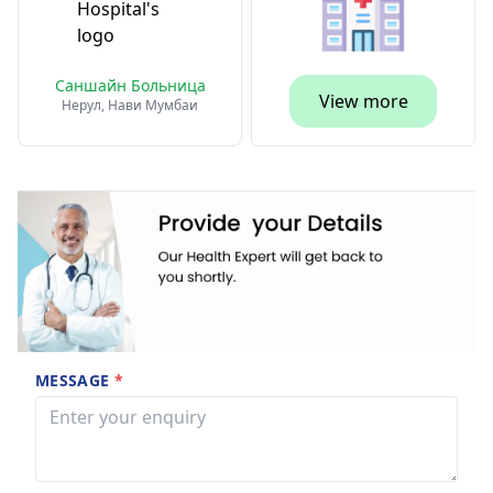
Саншайн Больница
View more
Нерул, Нави Мумбаи
MESSAGE
*