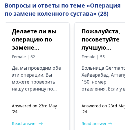
Вопросы и ответы по теме «Операция
по замене коленного сустава» (28)
Делаете ли вы
Пожалуйста,
операцию по
посоветуйте
замене
лучшую
коленного
больницу по
Female | 62
Female | 55
сустава? AI
замене
Да, мы проводим обе
Больница Germanten
Роботизированная
коленного
эти операции. Вы
Хайдарабад, Аттапур
хирургия?
сустава в
можете проверить
150, номер
Индии.
нашу страницу по
отделения. Если у ва
адресу -
есть какие-либо
Best
роботизированная
сомнения, позвонит
Answered on 23rd May
Answered on 23rd May
операция по замене
по телефону
'24
'24
коленного сустава
а
9000900937,
также
операция по
свяжитесь с этим
Read answer
Read answer