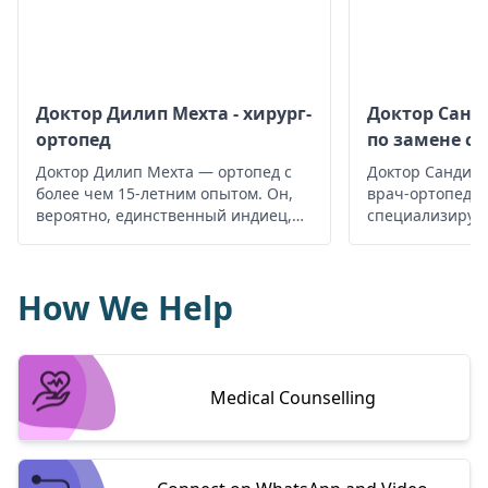
Доктор Дилип Мехта - хирург-
Доктор Санди
ортопед
по замене су
Доктор Дилип Мехта — ортопед с
Доктор Сандип
более чем 15-летним опытом. Он,
врач-ортопед в
вероятно, единственный индиец,
специализирую
которому посчастливилось
и травматологи
работать с лучшим в мире
связанных с за
хирургом плечевого сустава
спортивными т
How We Help
доктором Беркхартом в САОГ, штат
обладает богат
Техас, США. Доктор Дилип удостоен
является пред
награды лучшего хирурга по
хирургом для б
замене суставов в Раджастане по
пациентов, кот
версии награды в области
нему со всей О
Medical Counselling
врожденного здравоохранения.