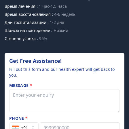
Время лечения :
1 час-1,5 часа
Время восстановления :
4-6 недель
Дни госпитализации :
1-2 дня
Шансы на повторение :
Низкий
Степень успеха :
95%
Get Free Assistance!
Fill out this form and our health expert will get back to
you.
MESSAGE
*
PHONE
*
+91