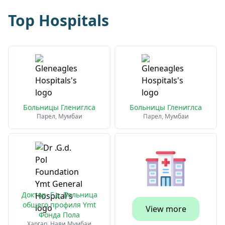
Top Hospitals
Больницы Глениглса
Больницы Глениглса
Парел, Мумбаи
Парел, Мумбаи
Доктор .Г.д. Больница
общего профиля Ymt
View more
Фонда Пола
Харгар, Нави Мумбаи