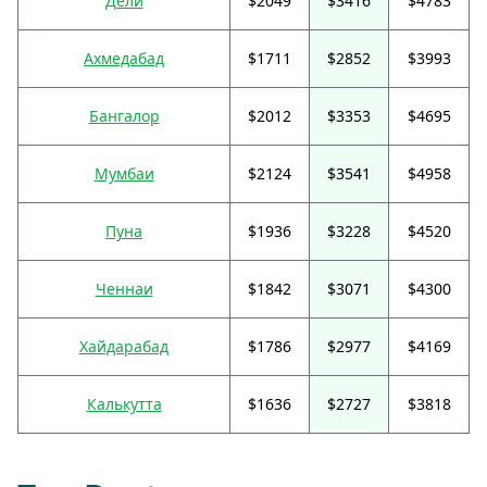
Дели
$2049
$3416
$4783
Ахмедабад
$1711
$2852
$3993
Бангалор
$2012
$3353
$4695
Мумбаи
$2124
$3541
$4958
Пуна
$1936
$3228
$4520
Ченнаи
$1842
$3071
$4300
Хайдарабад
$1786
$2977
$4169
Калькутта
$1636
$2727
$3818