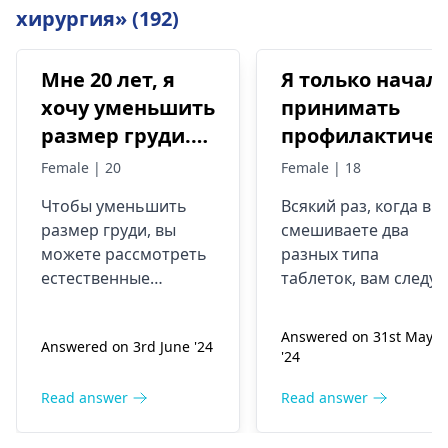
хирургия» (192)
Мне 20 лет, я
Я только начал
хочу уменьшить
принимать
размер груди.
профилактичес
Как мне
таблетки
Female | 20
Female | 18
уменьшить
(таблетки
Чтобы уменьшить
Всякий раз, когда вы
размер груди,
мордетт) и хоч
размер груди, вы
смешиваете два
пожалуйста,
начать
можете рассмотреть
разных типа
помогите мне и
принимать
естественные
таблеток, вам следуе
посоветуйте
слимз (таблетк
методы, такие как
соблюдать
регулярные
осторожность.
какие-нибудь
для похудения)
Answered on 31st May
Answered on 3rd June '24
физические
Mordette следует
таблетки.
все будет в
'24
упражнения и
принимать для
порядке?
здоровое питание.
защиты, а Slimz Cut 
Read answer
Read answer
Безопасных таблеток
для того, чтобы
для уменьшения
сбросить лишние