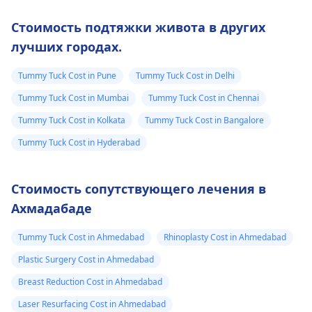
груди не существует.
килограммы. Их
Стоимость подтяжки живота в других
Лучше всего
совместное
лучших городах.
проконсультироваться
Пластический
использование
хирург
который
может быть опасным
Tummy Tuck Cost in Pune
Tummy Tuck Cost in Delhi
может рассказать
При смешивании
вам о таких
таблеток без ведома
Tummy Tuck Cost in Mumbai
Tummy Tuck Cost in Chennai
вариантах, как
могут возникнуть
Tummy Tuck Cost in Kolkata
Tummy Tuck Cost in Bangalore
операция по
побочные эффекты
Tummy Tuck Cost in Hyderabad
уменьшению груди.
из-за неизвестных
Посетите
взаимодействий.
специалиста,
Перед приемом
Стоимость сопутствующего лечения в
который обсудит
любого нового
Ахмадабаде
лучшее решение для
препарата
вас.
рекомендуется
Tummy Tuck Cost in Ahmedabad
Rhinoplasty Cost in Ahmedabad
проконсультировать
Plastic Surgery Cost in Ahmedabad
с врачом.
Breast Reduction Cost in Ahmedabad
Laser Resurfacing Cost in Ahmedabad