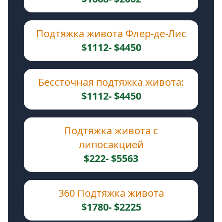
Подтяжка живота Флер-де-Лис
$1112- $4450
Бессточная подтяжка живота:
$1112- $4450
Подтяжка живота с
липосакцией
$222- $5563
360 Подтяжка живота
$1780- $2225