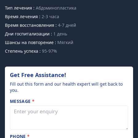
Тип лечения :
Абдоминопластика
Время лечения :
2-3 часа
Время восстановления :
4-7 дней
Дни госпитализации :
1 день
Шансы на повторение :
Мягкий
Степень успеха :
95-97%
Get Free Assistance!
Fill out this form and our health expert will get back to
you.
MESSAGE
*
PHONE
*