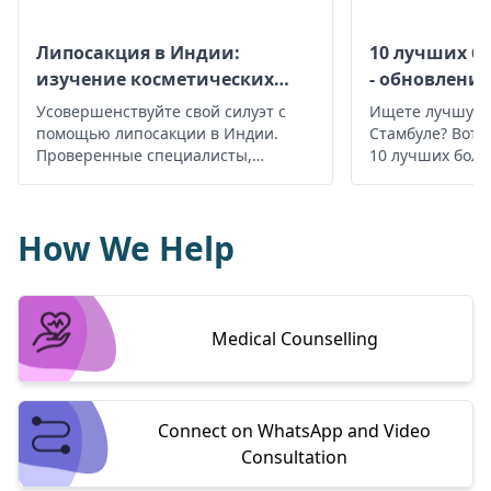
Липосакция в Индии:
10 лучших б
изучение косметических
- обновление 
решений
Усовершенствуйте свой силуэт с
Ищете лучшую 
помощью липосакции в Индии.
Стамбуле? Вот 
Проверенные специалисты,
10 лучших боль
исключительный результат.
Начните свой путь к уверенному в
себе.
How We Help
Medical Counselling
Connect on WhatsApp and Video
Consultation