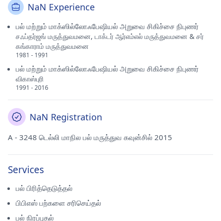
NaN Experience
பல் மற்றும் மாக்ஸில்லோஃபேஷியல் அறுவை சிகிச்சை நிபுணர்
சஃப்தர்ஜங் மருத்துவமனை, டாக்டர் ஆர்எம்எல் மருத்துவமனை & சர்
கங்காராம் மருத்துவமனை
1981 - 1991
பல் மற்றும் மாக்ஸில்லோஃபேஷியல் அறுவை சிகிச்சை நிபுணர்
விகாஸ்புரி
1991 - 2016
NaN Registration
A - 3248 டெல்லி மாநில பல் மருத்துவ கவுன்சில் 2015
Services
பல் பிரித்தெடுத்தல்
பிபிஎஸ் பற்களை சரிசெய்தல்
பல் நிரப்புதல்