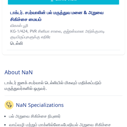
டாக்டர். சபர்வாலின் பல் மருத்துவ மனை & அறுவை
சிகிச்சை மையம்
விகாஸ் பூரி
KG-1/424, PVR சினிமா சாலை, குஜ்ரன்வாலா அடுக்குமாடி
குடியிருப்புகளுக்கு எதிரே
டெல்லி
About NaN
டாக்டர் ஜனக் சபர்வால் டெல்லியில் மிகவும் மதிக்கப்படும்
மருத்துவர்களில் ஒருவர்.
NaN Specializations
பல் அறுவை சிகிச்சை நிபுணர்
வாய்வழி மற்றும் மாக்ஸில்லோஃபேஷியல் அறுவை சிகிச்சை