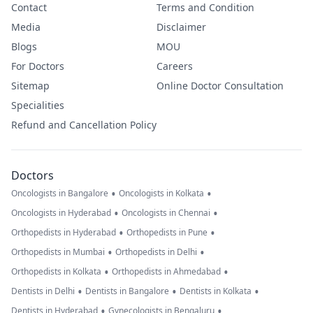
Contact
Terms and Condition
Media
Disclaimer
Blogs
MOU
For Doctors
Careers
Sitemap
Online Doctor Consultation
Specialities
Refund and Cancellation Policy
Doctors
•
•
Oncologists in Bangalore
Oncologists in Kolkata
•
•
Oncologists in Hyderabad
Oncologists in Chennai
•
•
Orthopedists in Hyderabad
Orthopedists in Pune
•
•
Orthopedists in Mumbai
Orthopedists in Delhi
•
•
Orthopedists in Kolkata
Orthopedists in Ahmedabad
•
•
•
Dentists in Delhi
Dentists in Bangalore
Dentists in Kolkata
•
•
Dentists in Hyderabad
Gynecologists in Bengaluru