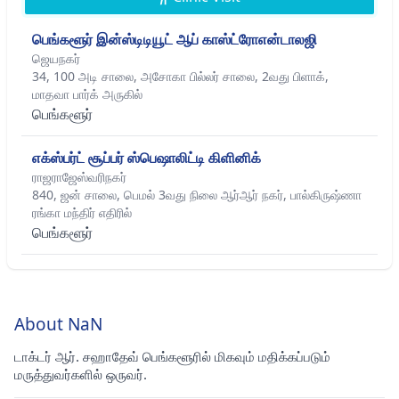
பெங்களூர் இன்ஸ்டிடியூட் ஆப் காஸ்ட்ரோஎன்டாலஜி
ஜெயநகர்
34, 100 அடி சாலை, அசோகா பில்லர் சாலை, 2வது பிளாக்,
மாதவா பார்க் அருகில்
பெங்களூர்
எக்ஸ்பர்ட் சூப்பர் ஸ்பெஷாலிட்டி கிளினிக்
ராஜராஜேஸ்வரிநகர்
840, ஜன் சாலை, பெமல் 3வது நிலை ஆர்ஆர் நகர், பால்கிருஷ்ணா
ரங்கா மந்திர் எதிரில்
பெங்களூர்
About NaN
டாக்டர் ஆர். சஹாதேவ் பெங்களூரில் மிகவும் மதிக்கப்படும்
மருத்துவர்களில் ஒருவர்.