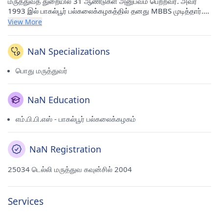
மருத்துவத் துறையில் 31 ஆண்டுகள் அனுபவம் பெற்றவர். அவர்
1993 இல் பாகல்பூர் பல்கலைக்கழகத்தில் தனது MBBS முடித்தார்.
அவர் தற்போது ராஜ் நகர் விரிவாக்கத்தில் (டெல்லி) உள்ள சுக்லா
View More
மருத்துவ மையத்தில் பயிற்சி செய்கிறார்.
NaN Specializations
பொது மருத்துவர்
NaN Education
எம்.பி.பி.எஸ் - பாகல்பூர் பல்கலைக்கழகம்
NaN Registration
25034 டெல்லி மருத்துவ கவுன்சில் 2004
Services