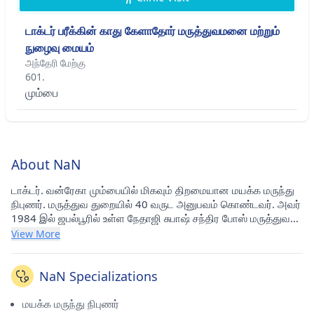
டாக்டர் பரீக்கின் காது கேளாதோர் மருத்துவமனை மற்றும்
நுழைவு மையம்
அந்தேரி மேற்கு
601.
மும்பை
About NaN
டாக்டர். வன்ரேகா மும்பையில் மிகவும் திறமையான மயக்க மருந்து
நிபுணர். மருத்துவ துறையில் 40 வருட அனுபவம் கொண்டவர். அவர்
1984 இல் ஜபல்பூரில் உள்ள நேதாஜி சுபாஷ் சந்திர போஸ் மருத்துவக்
கல்லூரியில் MBBS மற்றும் 1987 இல் ஜபல்பூரில் உள்ள நேதாஜி
View More
சுபாஷ் சந்திர போஸ் மருத்துவக் கல்லூரியில் MD - மயக்கவியல்
பட்டம் பெற்றார். தற்போது அவர் அந்தேரி மேற்கில் (மும்பை) உள்ள Dr
Pareek's Deafness Clinic and Ent Centre இல் ஆலோசனைப்
NaN Specializations
பெற்று வருகிறார். அந்தேரி மேற்கில் (மும்பை) உள்ள டாக்டர் பரீக்கின்
காது கேளாதோர் மருத்துவமனை மற்றும் நுழைவு மையம். அவர்
மயக்க மருந்து நிபுணர்