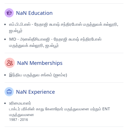
இந்திய மருத்துவ சங்கத்தின் (IMA) கெளரவ உறுப்பினர்.
NaN Education
எம்.பி.பி.எஸ் - நேதாஜி சுபாஷ் சந்திரபோஸ் மருத்துவக் கல்லூரி,
ஜபல்பூர்
MD - அனஸ்தீசியாலஜி - நேதாஜி சுபாஷ் சந்திரபோஸ்
மருத்துவக் கல்லூரி, ஜபல்பூர்
NaN Memberships
இந்திய மருத்துவ சங்கம் (ஐஎம்ஏ)
NaN Experience
உரிமையாளர்
டாக்டர் பரீக்கின் காது கேளாதோர் மருத்துவமனை மற்றும் ENT
மருத்துவமனை
1987 - 2016