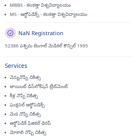
MBBS - కలకత్తా విశ్వవిద్యాలయం
MS - ఆర్థోపెడిక్స్ - కలకత్తా విశ్వవిద్యాలయం
NaN Registration
52386 పశ్చిమ బెంగాల్ మెడికల్ కౌన్సిల్ 1995
Services
వెన్నునొప్పి చికిత్స
జాయింట్ డిస్‌లోకేషన్ ట్రీట్‌మెంట్
కీళ్ల నొప్పి చికిత్స
ఫంక్షనల్ ఆర్థోపెడిక్స్
మెడ నొప్పి చికిత్స
ఆర్థోపెడిక్ ఫిజికల్ థెరపీ
మోకాలి నొప్పి చికిత్స