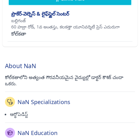
ప్రొకేర్-వెల్నెస్ & లైఫ్‌స్టైల్ సెంటర్
బల్లిగంజ్
60 హజ్రా రోడ్, 1వ అంతస్తు, కలకత్తా యూనివర్శిటీ ప్రెస్ ఎదురుగా
కోల్‌కతా
About NaN
కోల్‌కతాలోని అత్యంత గౌరవనీయమైన వైద్యుల్లో డాక్టర్ కౌశిక్ చందా
ఒకరు.
NaN Specializations
ఆర్థోపెడిస్ట్
NaN Education