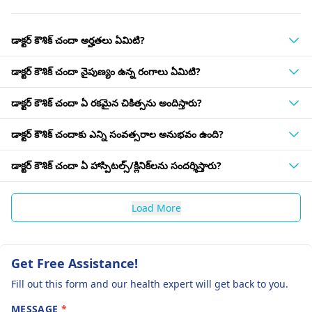
డాక్టర్ కౌశిక్ చందా అర్హతలు ఏమిటి?
డాక్టర్ కౌశిక్ చందా నైపుణ్యం ఉన్న రంగాలు ఏమిటి?
డాక్టర్ కౌశిక్ చందా ఏ రకమైన చికిత్సను అందిస్తారు?
డాక్టర్ కౌశిక్ చందాకు ఎన్ని సంవత్సరాల అనుభవం ఉంది?
డాక్టర్ కౌశిక్ చందా ఏ హాస్పిటల్స్/క్లినిక్‌లను సందర్శిస్తారు?
Load More
Get Free Assistance!
Fill out this form and our health expert will get back to you.
MESSAGE
*